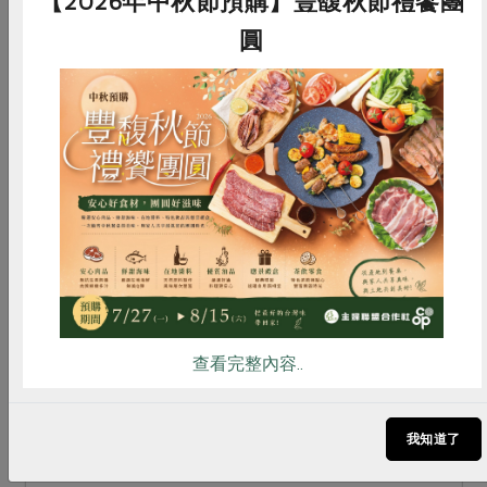
【2026年中秋節預購】豐馥秋節禮饗團
圓
惜食
RPET
食譜
減硝酸鹽
雞蛋
食安
共同購買
一籃菜真心話
2026-03-02
【一籃菜．真心話】第13季：3/2上線囉！
查看完整內容..
【一籃菜．真心話】第13季於3/2(一)正式開播！
每週一下午5點鎖定合作社PODCAST頻道，精彩合
我知道了
作故事，邀你一起收聽。