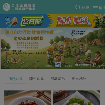
搜尋
選
產品分類
當季蔬果
食譜料理
一籃菜
當令水果
食材
特別企畫
芽苗類
蕈菇類
米食
預購活動
綠主張
辛香料類
麵食
把最好的台灣味帶回家！
觀點文章
關於合作社
肉食
奶蛋豆・五穀
防災用品預購圓滿結束
主婦食堂
一籃菜真心話
海鮮
蛋
乳製品
認識合作社
重要公告
2026年端午節預購圓滿結束
加熱即食
開封即食
消暑涼飲
夏日洗沐
社內大小事
合作聯合國
常備菜
豆製品
米麵雜糧
關於我們
更多預購活動
產品故事
生活提案
蔬食
合作社組織
肉品・水產
樂齡生活
親子食育
蛋料理
當季產品
員工與求才