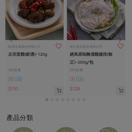
畜產肉類
水產
廚房瑜伽
合作25-經典快閃最後一週
水畜加工品
料理方式
產品檢驗
合作25-精選產品第四彈
關注議題
烘焙．點心
自主把關
合作25-精選產品第三彈
調理食材・點心
減硝酸鹽
惜食
醬料
檢驗報告
更多當季產品
調味醬料/南北貨
烘焙
非基改運動
支持本土農糧
湯品．鍋物
鮮湧企業股份有限公司
御正食品股份有限公司
硝酸鹽檢驗
休閒零嘴
沖泡飲品
廢核運動
能源議題
左宗棠雞(鮮湧)-120g
經典原味醃漬雞腿排(御
漬物
議題活動
保健食品
正)-200g/包
減添加物
減塑減廢
涼拌沙拉
社員權益
主婦聯盟X樂齡網特約優惠案
120公克
200公克
公益金
食農教育
飲品
居家好物
葷
冷凍
葷
冷凍
合作社法規
30%rPET紅烏龍茶
更多議題
$110
$128
美妝保養
個人清潔
社務專區
2024農業發展計畫年度報告
主題食譜
生活者e週報
家庭清潔
織品
選舉專區
更多議題活動
異國料理
日用品
圖書禮品
綠主張月刊
產品分類
年菜食譜
防災用品
最新消息
把最好的台灣味帶回家！
典藏閱覽室
養身食補