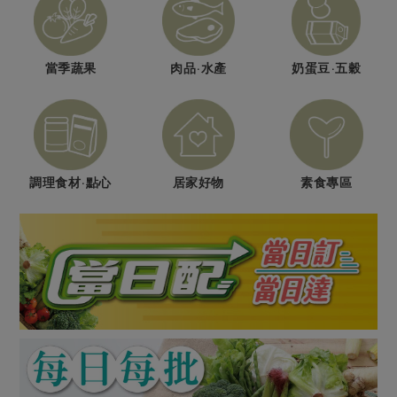
媒體報導
最新產品
節慶大餐
下載專區
優惠專區
當季蔬果
肉品·水產
奶蛋豆·五穀
高麗菜海鮮煎餅
地區活動
素食專區
社務會議
地區活動
樂齡友善
活動報下載
調理食材·點心
居家好物
素食專區