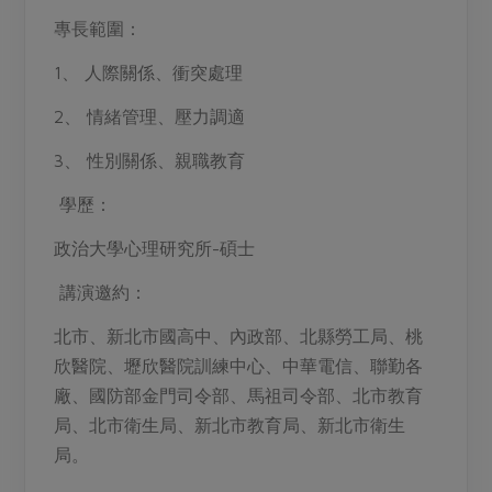
媒體報導
最新產品
專長範圍：
節慶大餐
下載專區
1、 人際關係、衝突處理
優惠專區
高麗菜海鮮煎餅
2、 情緒管理、壓力調適
地區活動
素食專區
社務會議
地區活動
3、 性別關係、親職教育
樂齡友善
活動報下載
學歷：
政治大學心理研究所-碩士
講演邀約：
北市、新北市國高中、內政部、北縣勞工局、桃
欣醫院、壢欣醫院訓練中心、中華電信、聯勤各
廠、國防部金門司令部、馬祖司令部、北市教育
局、北市衛生局、新北市教育局、新北市衛生
局。