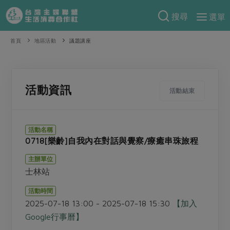
搜尋
選單
產品分類
首頁
地區活動
議題講座
當季蔬果
食譜料理
一籃菜
當令水果
食材
特別企畫
活動資訊
活動結束
芽苗類
蕈菇類
米食
預購活動
綠主張
辛香料類
麵食
活動名稱
把最好的台灣味帶回家！
0718[樂齡]自我內在對話與覺察/療癒串珠旅程
觀點文章
關於合作社
肉食
奶蛋豆・五穀
防災用品預購圓滿結束
主辦單位
主婦食堂
一籃菜真心話
海鮮
蛋
乳製品
認識合作社
重要公告
2026年端午節預購圓滿結束
士林站
社內大小事
合作聯合國
常備菜
豆製品
米麵雜糧
關於我們
更多預購活動
活動時間
產品故事
生活提案
蔬食
2025-07-18 13:00 - 2025-07-18 15:30
【加入
合作社組織
肉品・水產
樂齡生活
親子食育
Google行事曆】
蛋料理
當季產品
員工與求才