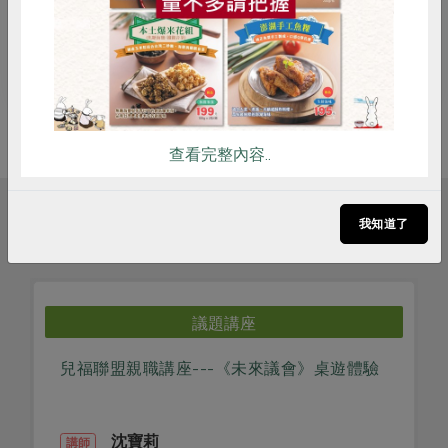
品。
查看完整內容..
相關活動
我知道了
議題講座
聯盟親職講座---《未來議會》桌遊體驗
居家也能練肌
沈寶莉