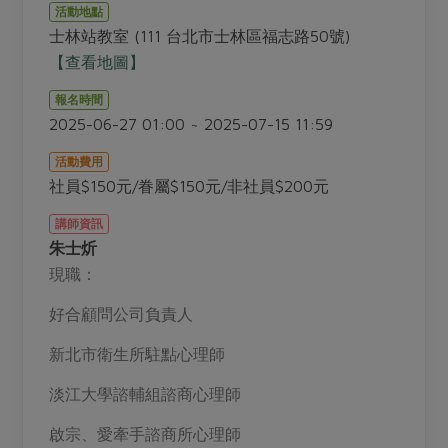
畜產肉類
水產
廚房瑜伽
活動地點
合作25-經典快閃最後一週
士林站教室 (111 台北市士林區福志路50號)
水畜加工品
料理方式
產品檢驗
合作25-精選產品第四彈
【查看地圖】
關注議題
烘焙．點心
自主把關
合作25-精選產品第三彈
調理食材・點心
報名時間
減硝酸鹽
惜食
醬料
2025-06-27 01:00 ~ 2025-07-15 11:59
檢驗報告
更多當季產品
調味醬料/南北貨
烘焙
非基改運動
支持本土農糧
湯品．鍋物
活動費用
硝酸鹽檢驗
休閒零嘴
沖泡飲品
廢核運動
能源議題
社員$150元/眷屬$150元/非社員$200元
漬物
議題活動
保健食品
減添加物
減塑減廢
涼拌沙拉
講師資訊
社員權益
主婦聯盟X樂齡網特約優惠案
朱士炘
公益金
食農教育
飲品
居家好物
合作社法規
現職：
30%rPET紅烏龍茶
更多議題
美妝保養
個人清潔
社務專區
2024農業發展計畫年度報告
好合顧問公司負責人
主題食譜
生活者e週報
家庭清潔
織品
選舉專區
更多議題活動
新北市衛生所駐點心理師
異國料理
日用品
圖書禮品
綠主張月刊
淡江大學諮輔組諮商心理師
年菜食譜
防災用品
最新消息
把最好的台灣味帶回家！
啟宗、愛牽手諮商所心理師
典藏閱覽室
養身食補