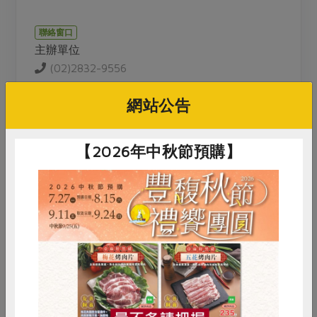
聯絡窗口
主辦單位
(02)2832-9556
網站公告
活動介紹
【2026年中秋節預購】
透過專業諮商心理師的課程引導，在這場講座中邀請
大家進行自我覺察，用雙手創作、跟自己對話。
課程將提及我們的大腦擁有改變自身結構和功能的能
力，並提供多元解方的思維練習，有意識地覺察並調
整自己的內在語言。
是情緒，思維或是信念框架住自己了嗎？這是一堂自
我覺察的課程及旅程！
惜食
RPET
食譜
減硝酸鹽
課程中，透過挑選與排列五彩繽紛串珠過程中，看見
雞蛋
食安
共同購買
與療癒自己，做出美麗並獨一無二屬於自己的串珠作