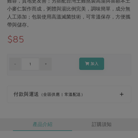
雞蓉，質地更友善；另搭配台灣土雞熬製高湯與喜願本土
媒體報導
最新產品
節慶大餐
小麥仁製作而成，粥體與湯比例完美，調味簡單，成分無
下載專區
人工添加；包裝使用高溫滅菌技術，可常溫保存，方便攜
優惠專區
帶與儲存。
高麗菜海鮮煎餅
地區活動
$85
素食專區
社務會議
地區活動
樂齡友善
活動報下載
加入
付款與運送
（全區供應 | 常溫配送）
產品介紹
訂購須知