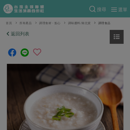
搜尋
選單
產品分類
首頁
所有產品
調理食材・點心
調味醬料/南北貨
調理食品
當季蔬果
返回列表
食譜料理
一籃菜
當令水果
食材
特別企畫
芽苗類
蕈菇類
米食
預購活動
綠主張
辛香料類
麵食
把最好的台灣味帶回家！
觀點文章
關於合作社
肉食
奶蛋豆・五穀
防災用品預購圓滿結束
主婦食堂
一籃菜真心話
海鮮
蛋
乳製品
認識合作社
重要公告
2026年端午節預購圓滿結束
社內大小事
合作聯合國
常備菜
豆製品
米麵雜糧
關於我們
更多預購活動
產品故事
生活提案
蔬食
合作社組織
肉品・水產
樂齡生活
親子食育
蛋料理
當季產品
員工與求才