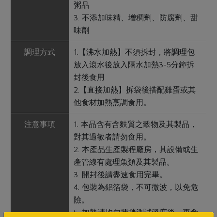
粥品
3. 不添加味精、增稠劑、防腐劑、甜
味劑
調理方式
1.【沸水加熱】不須拆封，將調理包
放入滾水後放入隔水加熱3-5分鐘拆
封後食用
2.【直接加熱】拆袋後搭配雞蛋或其
他食材加熱烹調食用。
注意事項
1. 本品含有含麩質之穀物及其製品，
對其過敏者請勿食用。
2. 本產品生產製程廠房，其設備或生
產管線有處理魚類及其製品。
3. 開封後請盡速食用完畢。
4. 包裝為鋁箔袋，不可微波，以免危
險。
5. 加熱請均勻攪拌測試溫度後，再食