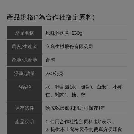
產品規格(*為合作社指定原料)
產品名稱
原味雞肉粥-230g
農友/生產者
立高生機股份有限公司
產地/原產地
台灣
淨重/數量
230公克
內容物
水、雞高湯(水、雞骨)、白米*、小麥
仁、雞肉*、糖、鹽
保存條件
陰涼乾燥處未開封可保存1年
產品說明
1. 使用合作社指定原料(以*表示)。
2. 提供本土食材製作的簡單方便即食