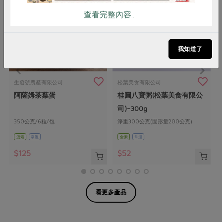
查看完整內容..
我知道了
生發號農產有限公司
松葉美食有限公司
阿薩姆茶葉蛋
桂圓八寶粥(松葉美食有限公
司)-300g
350公克/6粒/包
淨重300公克(固形量200公克)
蛋素
常溫
全素
常溫
$125
$52
看更多產品