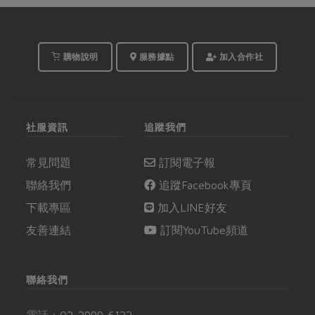
且量不對就不行。如果
架，這次，先來了解這
烹調方式能更正...
二種調理包的背後故事
吧！
購物說明
服務據點
加入合作社
社服資訊
追蹤我們
常見問題
訂閱電子報
聯絡我們
追蹤Facebook專頁
下載專區
加入LINE好友
友善連結
訂閱YouTube頻道
聯絡我們
電話：
02-2999-6122