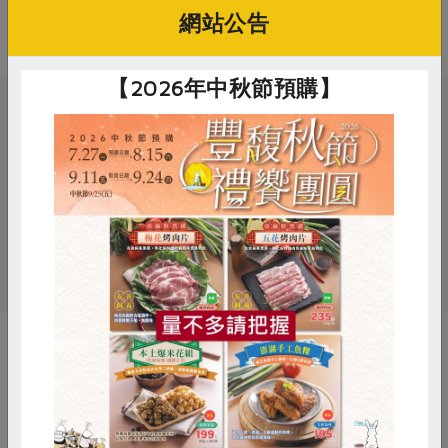
用，避免燙口。
網站公告
【2026年中秋節預購】
關鍵字
# 防災食品
# 銀髮友善食品
# 立高
# 粥
# 軟質食物
# 即食料理
# 雞肉
惜食
RPET
食譜
減硝酸鹽
雞蛋
食安
共同購買
你可能有興趣的產品