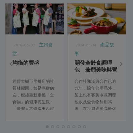
主婦食
產品故
2016-08-02
2024-05-14
堂
事
均衡的豐盛
開發全齡食調理
包 兼顧美味與營
養
經營大樹下早餐店的社
合作社和漢典合作已逾
員林麗圓，曾是癌症病
九年，除年節產品外，
友，癒後重新定義「全
架上也有客製冷凍調理
食物」的健康養生觀：
包以及全食物利用高
「臺灣人常覺得東西好
湯，在社員逐漸高齡化
吃就多吃一些，沒時間
的同時，接下來即將有
就隨便吃，其實所謂的
二種銀髮友善調理包洋
豐盛，不是吃大餐，而
蔥燉牛肉與京醬燒肉上