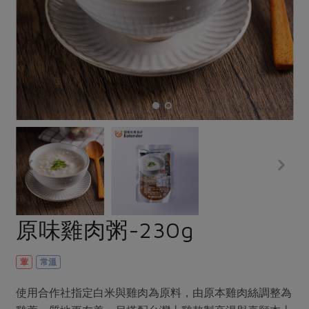
畜產肉類
水產
廚房瑜伽
合作25-經典快閃最後一週
水畜加工品
料理方式
產品檢驗
合作25-精選產品第四彈
關注議題
烘焙．點心
自主把關
合作25-精選產品第三彈
調理食材・點心
減硝酸鹽
惜食
醬料
檢驗報告
更多當季產品
調味醬料/南北貨
烘焙
非基改運動
支持本土農糧
湯品．鍋物
硝酸鹽檢驗
休閒零嘴
沖泡飲品
廢核運動
能源議題
漬物
議題活動
保健食品
減添加物
減塑減廢
涼拌沙拉
社員權益
主婦聯盟X樂齡網特約優惠案
公益金
食農教育
飲品
居家好物
合作社法規
30%rPET紅烏龍茶
更多議題
美妝保養
個人清潔
社務專區
2024農業發展計畫年度報告
原味雞肉粥-230g
主題食譜
生活者e週報
家庭清潔
織品
選舉專區
更多議題活動
異國料理
日用品
圖書禮品
葷
常溫
綠主張月刊
年菜食譜
防災用品
最新消息
把最好的台灣味帶回家！
使用合作社指定白米與雞肉為原料，由原本雞肉絲調整為
典藏閱覽室
養身食補