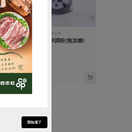
薌園生技股份有限公司
購買
黑芝麻五寶沖調粉(無加糖)
450公克
全素
常溫
$270
我知道了