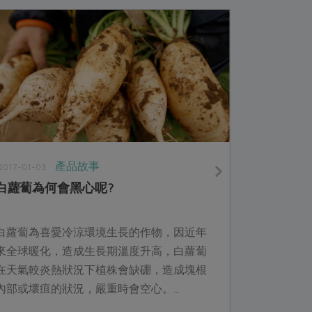
產品故事
2017-01-03
白蘿蔔為何會黑心呢?
白蘿蔔為喜愛冷涼環境生長的作物，因近年
來全球暖化，造成生長期溫度升高，白蘿蔔
在天氣較炎熱狀況下植株會缺硼，造成塊根
內部或壞疽的狀況，嚴重時會空心。...