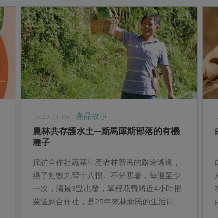
產品故事
2020-01-06
農林共存護水土—斯馬庫斯部落的有機
種子
採訪合作社蔬菜生產者林新民的路途遙遠，
繞了無數九彎十八拐。不分寒暑，每週至少
一次，清晨3點出發，單程花費將近4小時把
菜送到合作社，是25年來林新民的生活日
常。