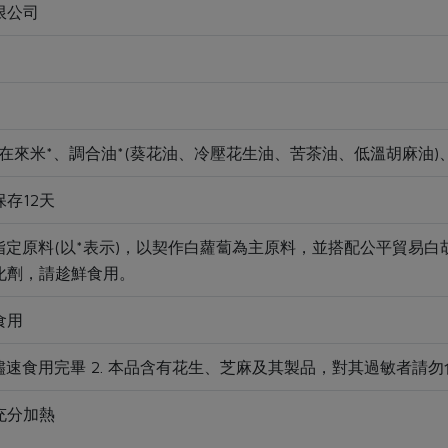
限公司
在來米*、調合油*(葵花油、冷壓花生油、苦茶油、低溫胡麻油)
存12天
社指定原料(以*表示)，以契作白蘿蔔為主原料，並搭配公平貿易白胡
化劑，請趁鮮食用。
食用
請儘速食用完畢 2. 本品含有花生、芝麻及其製品，對其過敏者請勿
充分加熱