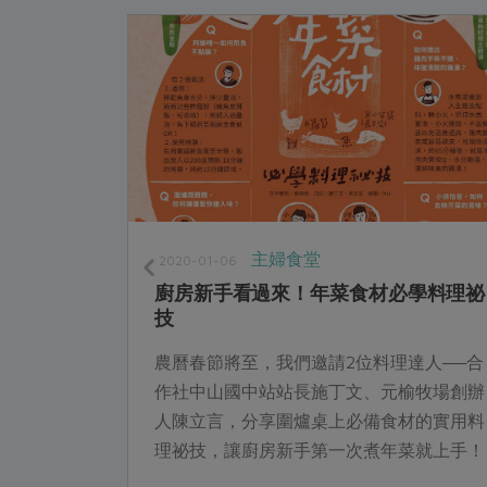
主婦食堂
2020-01-06
廚房新手看過來！年菜食材必學料理祕
技
，曾是癌症
農曆春節將至，我們邀請2位料理達人──合
的健康養生
作社中山國中站站長施丁文、元榆牧場創辦
多吃一些，
人陳立言，分享圍爐桌上必備食材的實用料
盛，不是吃
理祕技，讓廚房新手第一次煮年菜就上手！
烹調方式能