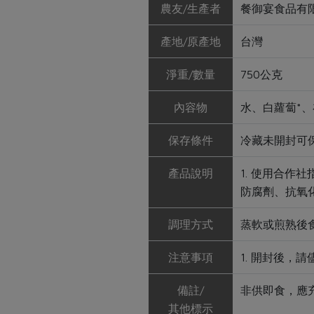
農友/生產者
餐御宴食品有
產地/原產地
台灣
淨重/數量
750公克
內容物
水、白蘿蔔*、
保存條件
冷藏未開封可保
產品說明
1. 使用合作
防腐劑、抗氧
調理方式
蒸軟或煎熟後
注意事項
1. 開封後，
備註/
非供即食，應
其他標示