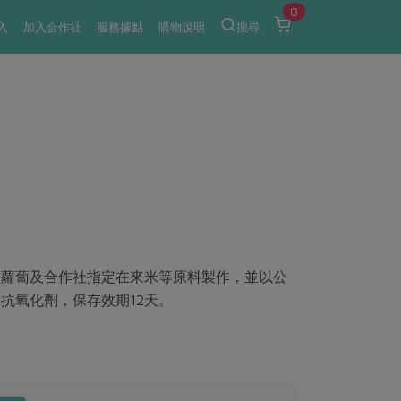
0
入
加入合作社
服務據點
購物說明
搜尋
白蘿蔔及合作社指定在來米等原料製作，並以公
抗氧化劑，保存效期12天。