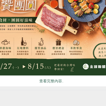
宴食品有限公司
漢軒食品廠股份有限公司
食
RPET
食譜
減硝酸鹽
雞蛋
食安
共同
豆蛋黃酥
鹹酥鍋粑-200g
公克/3入
200公克
素
常溫
預購
全素
常溫
5
$85
看更多產品
查看完整內容..
你可能有興趣的食譜