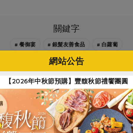
關鍵字
# 餐御宴
# 銀髮友善食品
# 白蘿蔔
網站公告
你可能有興趣的產品
【2026年中秋節預購】豐馥秋節禮饗團圓