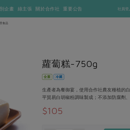
別企畫
綠主張
關於合作社
重要公告
社員登
理食品
蘿蔔糕-750g
全素
冷藏
生產者為餐御宴，使用合作社農友種植的
平貿易白胡椒粉調味製成；不添加防腐劑、
$105