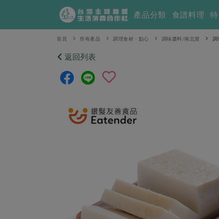
產品分類
食譜料理
特
首頁
所有產品
調理食材・點心
調味醬料/南北貨
調
返回列表