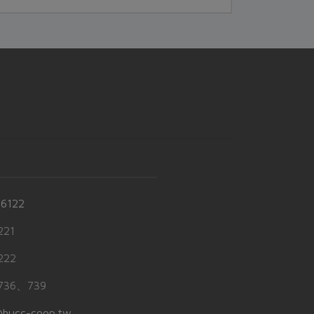
-6122
21
22
36、739
hucc-coop.tw