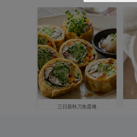
湯
三日苗秋刀魚蛋捲