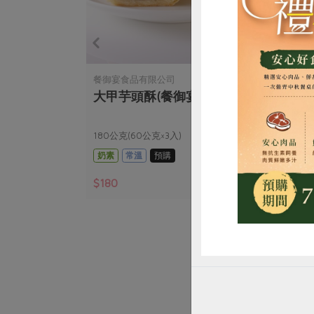
司
餐御宴食品有限公司
餐御
惜
大甲芋頭酥(餐御宴)-180g/3入
黑
180公克(60公克×3入)
180
奶素
常溫
預購
奶蛋
$180
$23