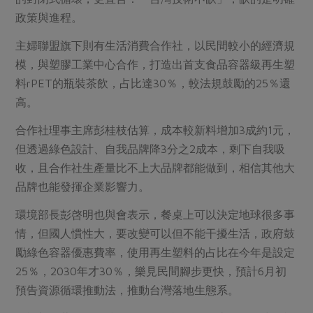
媒體報導
最新產品
政策與進程。
節慶大餐
下載專區
主婦聯盟旗下則有生活消費合作社，以民間較小的經濟規
優惠專區
模，與塑膠工業中心合作，打造出首支食品容器級再生塑
高麗菜海鮮煎餅
地區活動
素食專區
料rPET的瓶裝茶飲，占比達30％，較法規鼓勵的25％還
社務會議
地區活動
高。
樂齡友善
活動報下載
合作社理事主席彭桂枝估算，成本較新料增加3成約1元，
但透過綠色設計、自我品牌降3分之2成本，剩下自我吸
收，且合作社生產量比不上大品牌都能做到，相信其他大
品牌也能發揮企業影響力。
環境部長彭啓明也與會表示，餐桌上可以決定地球很多事
情，但國人慣性大，要改變可以但不能干擾生活，政府鼓
勵綠色容器優惠費率，使用再生塑料的占比在今年是設定
25％，2030年才30％，樂見民間腳步更快，預計6月初
預告資源循環推動法，推動台灣落地生態系。