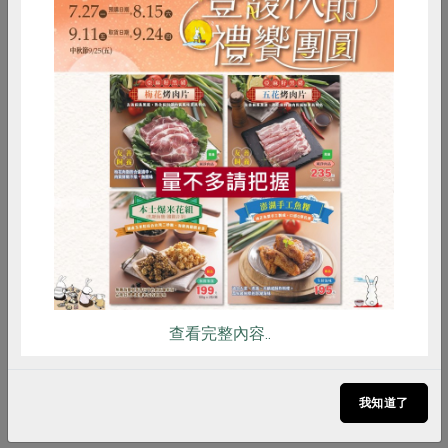
惜食
RPET
食譜
減硝酸鹽
雞蛋
食安
共同購買
環境部長彭啓明（中）也現身主婦聯盟力挺循環瓶器，呼
查看完整內容..
籲國人習慣改變，大家一起努力做減塑、永續、環保。左
為主婦聯盟董事長林玉珮、右為主婦聯盟合作社理事主席
彭桂枝。（記者吳柏軒攝）
我知道了