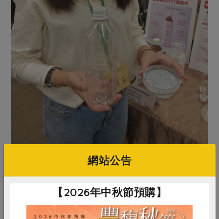
網站公告
主婦聯盟推出首支rPET瓶裝茶飲，回收的再生塑料占比
達30％，料源來自食品容器，減塑也顧食安，並透過綠色
【2026年中秋節預購】
設計降低成本，相信其他大品牌也能辦到。（記者吳柏軒
攝）