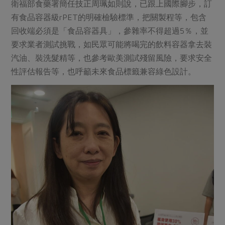
衛福部食藥署簡任技正周珮如則說，已跟上國際腳步，訂
有食品容器級rPET的明確檢驗標準，把關製程等，包含
回收端必須是「食品容器具」，參雜率不得超過5％，並
要求業者測試挑戰，如民眾可能將喝完的飲料容器拿去裝
汽油、裝洗髮精等，也參考歐美測試殘留風險，要求安全
性評估報告等，也呼籲未來食品標籤兼容綠色設計。