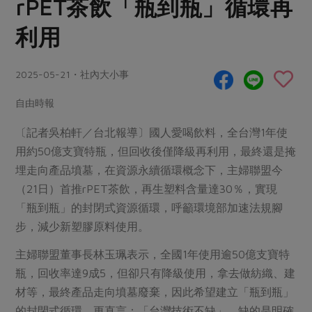
rPET茶飲「瓶到瓶」循環再
畜產肉類
水產
廚房瑜伽
合作25-經典快閃最後一週
水畜加工品
利用
料理方式
產品檢驗
合作25-精選產品第四彈
關注議題
烘焙．點心
自主把關
合作25-精選產品第三彈
調理食材・點心
減硝酸鹽
惜食
2025-05-21・社內大小事
醬料
檢驗報告
更多當季產品
調味醬料/南北貨
烘焙
非基改運動
支持本土農糧
自由時報
湯品．鍋物
硝酸鹽檢驗
休閒零嘴
沖泡飲品
廢核運動
能源議題
漬物
〔記者吳柏軒／台北報導〕國人愛喝飲料，全台灣1年使
議題活動
保健食品
減添加物
減塑減廢
用約50億支寶特瓶，但回收後僅降級再利用，最終還是掩
涼拌沙拉
社員權益
主婦聯盟X樂齡網特約優惠案
埋走向產品墳墓，在資源永續循環概念下，主婦聯盟今
公益金
食農教育
飲品
居家好物
（21日）首推rPET茶飲，再生塑料含量達30％，實現
合作社法規
30%rPET紅烏龍茶
更多議題
「瓶到瓶」的封閉式資源循環，呼籲環境部加速法規腳
美妝保養
個人清潔
社務專區
2024農業發展計畫年度報告
步，減少新塑膠原料使用。
主題食譜
生活者e週報
家庭清潔
織品
選舉專區
更多議題活動
主婦聯盟董事長林玉珮表示，全國1年使用逾50億支寶特
異國料理
日用品
圖書禮品
綠主張月刊
瓶，回收率達9成5，但卻只有降級使用，拿去做紡織、建
年菜食譜
防災用品
最新消息
把最好的台灣味帶回家！
材等，最終產品走向墳墓廢棄，因此希望建立「瓶到瓶」
典藏閱覽室
養身食補
的封閉式循環，更直言：「台灣技術不缺」，缺的是明確