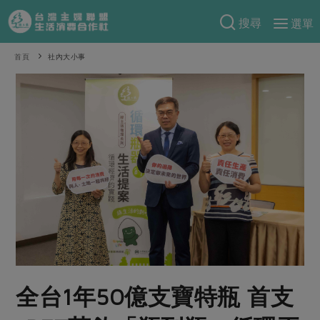
搜尋
選單
產品分類
首頁
社內大小事
當季蔬果
食譜料理
一籃菜
當令水果
食材
特別企畫
芽苗類
蕈菇類
米食
預購活動
綠主張
辛香料類
麵食
把最好的台灣味帶回家！
觀點文章
關於合作社
肉食
奶蛋豆・五穀
防災用品預購圓滿結束
主婦食堂
一籃菜真心話
海鮮
蛋
乳製品
認識合作社
重要公告
2026年端午節預購圓滿結束
社內大小事
合作聯合國
常備菜
豆製品
米麵雜糧
關於我們
更多預購活動
產品故事
生活提案
蔬食
合作社組織
全台1年50億支寶特瓶 首支
肉品・水產
樂齡生活
親子食育
蛋料理
當季產品
員工與求才