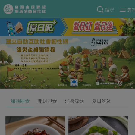
搜尋
選
產品分類
當季蔬果
食譜料理
一籃菜
當令水果
食材
特別企畫
芽苗類
蕈菇類
米食
預購活動
綠主張
辛香料類
麵食
把最好的台灣味帶回家！
觀點文章
關於合作社
肉食
奶蛋豆・五穀
防災用品預購圓滿結束
主婦食堂
一籃菜真心話
海鮮
蛋
乳製品
認識合作社
重要公告
2026年端午節預購圓滿結束
加熱即食
開封即食
消暑涼飲
夏日洗沐
社內大小事
合作聯合國
常備菜
豆製品
米麵雜糧
關於我們
更多預購活動
產品故事
生活提案
蔬食
合作社組織
肉品・水產
樂齡生活
親子食育
蛋料理
當季產品
員工與求才