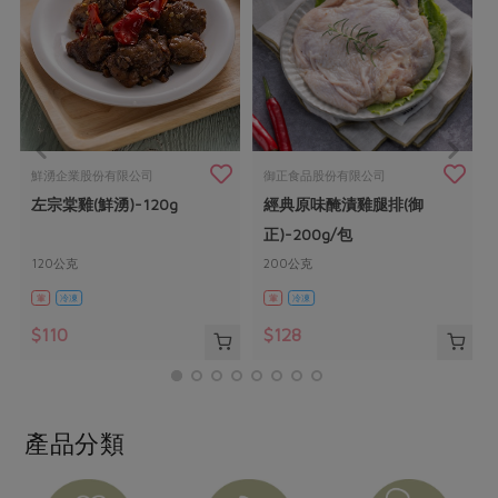
畜產肉類
水產
廚房瑜伽
傳到心坎裡，誠心又澎派
水畜加工品
料理方式
產品檢驗
合作25-經典快閃最後一週
關注議題
烘焙．點心
自主把關
合作25-精選產品第四彈
調理食材・點心
減硝酸鹽
惜食
醬料
檢驗報告
更多當季產品
調味醬料/南北貨
烘焙
非基改運動
支持本土農糧
湯品．鍋物
鮮湧企業股份有限公司
御正食品股份有限公司
硝酸鹽檢驗
休閒零嘴
沖泡飲品
廢核運動
能源議題
左宗棠雞(鮮湧)-120g
經典原味醃漬雞腿排(御
漬物
議題活動
保健食品
正)-200g/包
減添加物
減塑減廢
涼拌沙拉
社員權益
主婦聯盟X樂齡網特約優惠案
120公克
200公克
公益金
食農教育
飲品
居家好物
葷
冷凍
葷
冷凍
合作社法規
30%rPET紅烏龍茶
更多議題
$110
$128
美妝保養
個人清潔
社務專區
2024農業發展計畫年度報告
主題食譜
生活者e週報
家庭清潔
織品
選舉專區
更多議題活動
異國料理
日用品
圖書禮品
綠主張月刊
產品分類
年菜食譜
防災用品
最新消息
傳到心坎裡，誠心又澎派
典藏閱覽室
養身食補