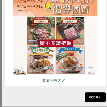
惜食
RPET
食譜
減硝酸鹽
雞蛋
食安
共同購買
一籃菜真心話
2026-03-02
【一籃菜．真心話】第13季：3/2上線囉！
查看完整內容..
【一籃菜．真心話】第13季於3/2(一)正式開播！
每週一下午5點鎖定合作社PODCAST頻道，精彩合
我知道了
作故事，邀你一起收聽。