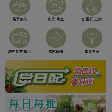
媒體報導
最新產品
節慶大餐
下載專區
優惠專區
當季蔬果
肉品·水產
奶蛋豆·五穀
高麗菜海鮮煎餅
地區活動
素食專區
社務會議
地區活動
樂齡友善
活動報下載
調理食材·點心
居家好物
素食專區