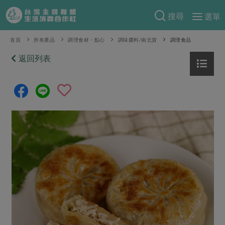
搜尋
選單
產品分類
首頁
所有產品
調理食材・點心
調味醬料/南北貨
調理食品
當季蔬果
返回列表
食譜料理
一籃菜
當令水果
食材
特別企畫
芽苗類
蕈菇類
米食
預購活動
綠主張
辛香料類
麵食
把最好的台灣味帶回家！
觀點文章
關於合作社
肉食
奶蛋豆・五穀
防災用品預購圓滿結束
主婦食堂
一籃菜真心話
海鮮
蛋
乳製品
認識合作社
重要公告
2026年端午節預購圓滿結束
社內大小事
合作聯合國
常備菜
豆製品
米麵雜糧
關於我們
更多預購活動
產品故事
生活提案
蔬食
合作社組織
肉品・水產
樂齡生活
親子食育
蛋料理
當季產品
員工與求才