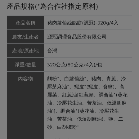
產品規格(*為合作社指定原料)
產品名稱
豬肉蘿蔔絲餡餅(源冠)-320g/4入
農友/生產者
源冠調理食品股份有限公司
產地/原產地
台灣
淨重/數量
320公克(80公克×4入)/包
內容物
麵粉*、白蘿蔔絲*、豬肉、青蔥、冷
壓芝麻油*、蝦皮*(蝦皮、食鹽)、高
麗菜、紅蔥油[紅蔥頭、調合油*(葵花
油、冷壓花生油、苦茶油、低溫胡麻
油)]、調合油*(葵花油、冷壓花生
油、苦茶油、低溫胡麻油)、鹽、二
砂、白胡椒粉*