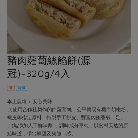
畜產肉類
水產
廚房瑜伽
傳到心坎裡，誠心又澎派
水畜加工品
料理方式
產品檢驗
合作25-經典快閃最後一週
關注議題
烘焙．點心
自主把關
合作25-精選產品第四彈
調理食材・點心
減硝酸鹽
惜食
醬料
檢驗報告
更多當季產品
調味醬料/南北貨
烘焙
非基改運動
支持本土農糧
湯品．鍋物
硝酸鹽檢驗
休閒零嘴
沖泡飲品
廢核運動
能源議題
豬肉蘿蔔絲餡餅(源
漬物
議題活動
保健食品
減添加物
減塑減廢
涼拌沙拉
冠)-320g/4入
社員權益
主婦聯盟X樂齡網特約優惠案
公益金
食農教育
飲品
居家好物
合作社法規
30%rPET紅烏龍茶
更多議題
葷
冷凍
美妝保養
個人清潔
社務專區
2024農業發展計畫年度報告
主題食譜
本土農糧 x 安心美味
生活者e週報
家庭清潔
織品
選舉專區
更多議題活動
(1)使用合作社契作的白蘿蔔絲、公平貿易有機白胡椒粉、
異國料理
日用品
圖書禮品
蝦皮等指定原料，特製手工餅皮、豐富內餡香氣十足。
綠主張月刊
年菜食譜
(2)無添加人工鮮味劑 ，調味成分單純，以食材天然的原
防災用品
最新消息
傳到心坎裡，誠心又澎派
始味道，帶出鮮甜及爽脆口感。
典藏閱覽室
養身食補