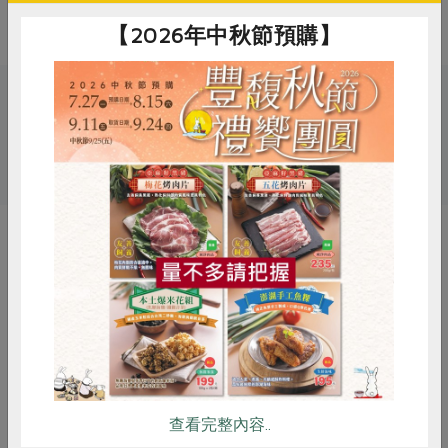
勿食用
【2026年中秋節預購】
關鍵字
# 源冠
# 即食料理
# 豬肉
惜食
RPET
食譜
減硝酸鹽
你可能有興趣的產品
雞蛋
食安
共同購買
查看完整內容..