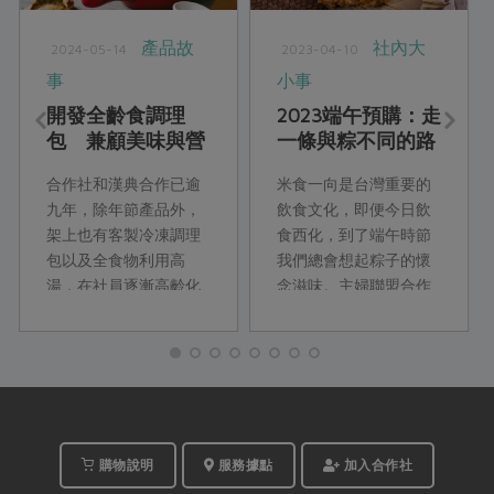
產品故
社內大
2024-05-14
2023-04-10
事
小事
開發全齡食調理
2023端午預購：走
包 兼顧美味與營
一條與粽不同的路
養
合作社和漢典合作已逾
米食一向是台灣重要的
九年，除年節產品外，
飲食文化，即便今日飲
架上也有客製冷凍調理
食西化，到了端午時節
包以及全食物利用高
我們總會想起粽子的懷
湯，在社員逐漸高齡化
念滋味。主婦聯盟合作
的同時，接下來即將有
社透過計畫性消費，支
二種銀髮友善調理包洋
持台灣本土的農業和文
蔥燉牛肉與京醬燒肉上
化。
架，這次，先來了解這
二種調理包的背後故事
吧！
購物說明
服務據點
加入合作社