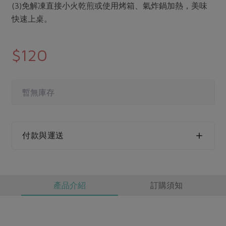
媒體報導
(3)免解凍直接小火乾煎或使用烤箱、氣炸鍋加熱，美味
最新產品
節慶大餐
快速上桌。
下載專區
優惠專區
高麗菜海鮮煎餅
$120
地區活動
素食專區
社務會議
地區活動
樂齡友善
活動報下載
暫無庫存
付款與運送
產品介紹
訂購須知