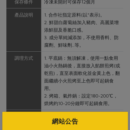
保存條件
冷凍未開封可保存12個月
產品說明
1. 合作社指定原料(以*表示)。
2. 鮮甜白蘿蔔絲加入豬肉、高麗菜增
添鮮甜及香脆口感。
3. 成分單純減添加，不使用香料、防
腐劑、鮮味劑...等。
調理方式
1. 平底鍋：無須解凍，使用一點食用
油小火熱鍋後，直接放入餡餅煎烤(或
乾煎)，直至表面軟化並金黃上色，翻
面繼續小火煎烤至上色即可起鍋食
用。
2. 烤箱、氣炸鍋：設定180-200℃，
烘烤約10-20分鐘即可起鍋食用。
注意事項
本品含有含麩質之穀物、芝麻、花
網站公告
生、甲殼類及其製品，對其過敏者請