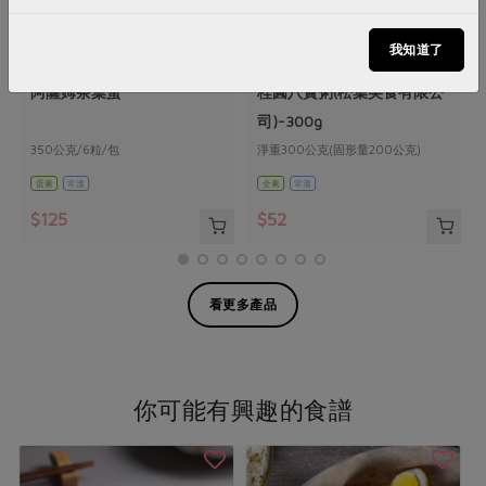
我知道了
生發號農產有限公司
松葉美食有限公司
阿薩姆茶葉蛋
桂圓八寶粥(松葉美食有限公
司)-300g
350公克/6粒/包
淨重300公克(固形量200公克)
蛋素
常溫
全素
常溫
$125
$52
看更多產品
你可能有興趣的食譜