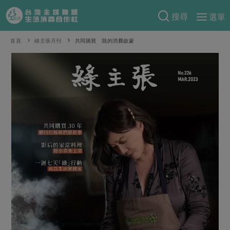
搜尋
選單
產品分類
首頁
綠主張月刊
共同購買 我的消費啟蒙
當季蔬果
食譜料理
一籃菜
當令水果
食材
特別企畫
芽苗類
蕈菇類
米食
預購活動
綠主張
辛香料類
麵食
把最好的台灣味帶回家！
觀點文章
關於合作社
肉食
奶蛋豆・五穀
防災用品預購圓滿結束
主婦食堂
一籃菜真心話
海鮮
蛋
乳製品
認識合作社
重要公告
2026年端午節預購圓滿結束
社內大小事
合作聯合國
常備菜
豆製品
米麵雜糧
關於我們
更多預購活動
產品故事
生活提案
蔬食
合作社組織
肉品・水產
樂齡生活
親子食育
蛋料理
當季產品
員工與求才