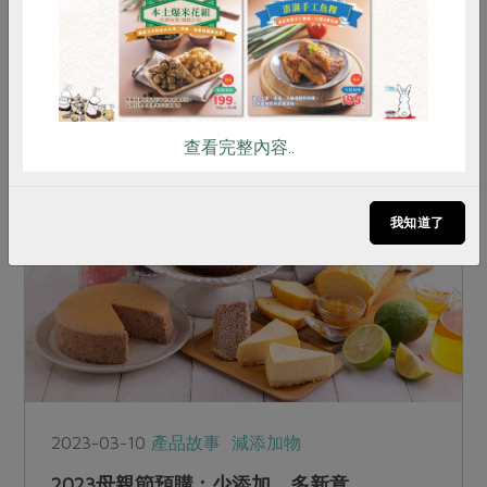
迎接2023年，每日一個簡單「綠」行動，一週七
天就能減少生活不必要的浪費，從這些日常小事培
養自己的綠色影響力，讓世界更美好。
查看完整內容..
我知道了
2023-03-10
產品故事
減添加物
2023母親節預購：少添加 多新意