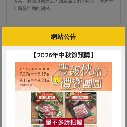
因素。氣候危機已是人類急需面對的問題，未來十
年將是行動的關鍵。
網站公告
【2026年中秋節預購】
2023-03-14
合作聯合國
生活提案
惜食
RPET
食譜
減硝酸鹽
一週七天「綠」行動 成為生活實踐家！
雞蛋
食安
共同購買