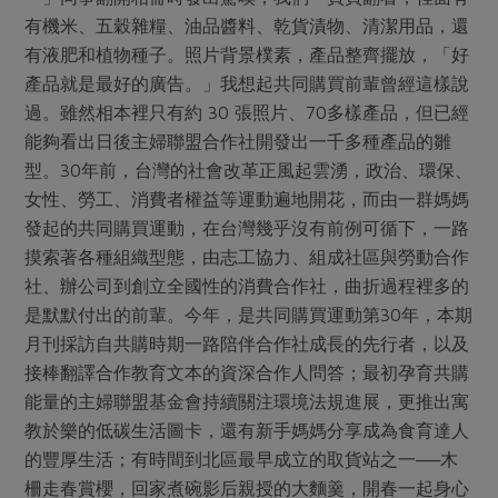
媒體報導
最新產品
有機米、五穀雜糧、油品醬料、乾貨漬物、清潔用品，還
節慶大餐
下載專區
有液肥和植物種子。照片背景樸素，產品整齊擺放，「好
優惠專區
產品就是最好的廣告。」我想起共同購買前輩曾經這樣說
高麗菜海鮮煎餅
過。雖然相本裡只有約 30 張照片、70多樣產品，但已經
地區活動
素食專區
能夠看出日後主婦聯盟合作社開發出一千多種產品的雛
社務會議
地區活動
型。30年前，台灣的社會改革正風起雲湧，政治、環保、
樂齡友善
女性、勞工、消費者權益等運動遍地開花，而由一群媽媽
活動報下載
發起的共同購買運動，在台灣幾乎沒有前例可循下，一路
摸索著各種組織型態，由志工協力、組成社區與勞動合作
社、辦公司到創立全國性的消費合作社，曲折過程裡多的
是默默付出的前輩。今年，是共同購買運動第30年，本期
月刊採訪自共購時期一路陪伴合作社成長的先行者，以及
接棒翻譯合作教育文本的資深合作人問答；最初孕育共購
能量的主婦聯盟基金會持續關注環境法規進展，更推出寓
教於樂的低碳生活圖卡，還有新手媽媽分享成為食育達人
的豐厚生活；有時間到北區最早成立的取貨站之一──木
柵走春賞櫻，回家煮碗影后親授的大麵羹，開春一起身心