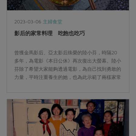
2023-03-06
主婦食堂
影后的家常料理 吃飽也吃巧
曾獲金馬影后、亞太影后殊榮的陸小芬，時隔20
多年，為電影《本日公休》再次復出大螢幕。陸小
芬除了希望大家能夠透過電影，為自己找到勇敢的
力量，平時注重養生的她，也為此示範了兩樣家常
菜，「合作社的食材很新鮮、乾淨，不需要太多調
味，就能端出吃飽也吃巧的美味料理。」陸小芬
說。