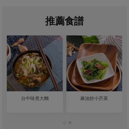
推薦食譜
台中味煮大麵
麻油炒小芥菜