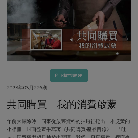
畜產肉類
水產
廚房瑜伽
傳到心坎裡，誠心又澎派
水畜加工品
料理方式
產品檢驗
合作25-經典快閃最後一週
關注議題
烘焙．點心
自主把關
合作25-精選產品第四彈
調理食材・點心
減硝酸鹽
惜食
醬料
檢驗報告
更多當季產品
調味醬料/南北貨
烘焙
非基改運動
支持本土農糧
湯品．鍋物
硝酸鹽檢驗
休閒零嘴
沖泡飲品
廢核運動
能源議題
漬物
議題活動
保健食品
減添加物
減塑減廢
涼拌沙拉
社員權益
主婦聯盟X樂齡網特約優惠案
下載本期PDF
公益金
食農教育
飲品
居家好物
合作社法規
30%rPET紅烏龍茶
更多議題
2023年03月226期
美妝保養
個人清潔
社務專區
2024農業發展計畫年度報告
共同購買 我的消費啟蒙
主題食譜
生活者e週報
家庭清潔
織品
選舉專區
更多議題活動
異國料理
日用品
圖書禮品
綠主張月刊
年前大掃除時，同事從放舊資料的抽屜裡挖出一本泛黃的
年菜食譜
防災用品
最新消息
傳到心坎裡，誠心又澎派
小相冊，封面整齊手寫著《共同購買‧產品目錄》，「哇
典藏閱覽室
養身食補
～」同事翻開相冊時發出驚嘆，我們一頁頁翻看，裡面有