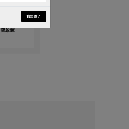
我知道了
3月226期
消費啟蒙