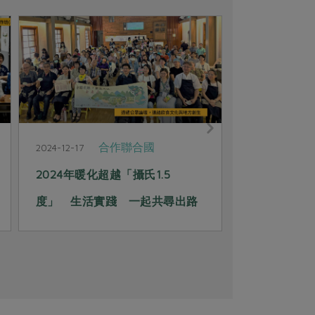
合作聯合國
2024-12-17
2024-11-20
2024年暖化超越「攝氏1.5
回「龜」小
度」 生活實踐 一起共尋出路
的永續實踐