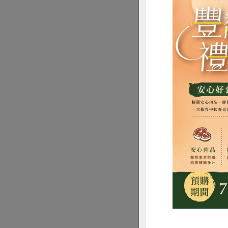
惜
官網專案捐款＞
嘖嘖募資＞＞
htt