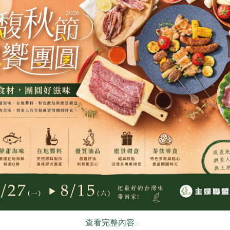
食
RPET
食譜
減硝酸鹽
雞蛋
食安
共同
＞
https://www.huf.org.tw/civicrm/contribute/transact?reset=
ps://r.zecz.ec/PwqS
查看完整內容..