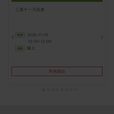
畜產肉類
水產
廚房瑜伽
傳到心坎裡，誠心又澎派
三葉十一月區會
水畜加工品
料理方式
產品檢驗
合作25-經典快閃最後一週
關注議題
烘焙．點心
自主把關
合作25-精選產品第四彈
調理食材・點心
減硝酸鹽
惜食
醬料
檢驗報告
更多當季產品
2026-11-05
調味醬料/南北貨
烘焙
時間
非基改運動
支持本土農糧
湯品．鍋物
10:00-12:00
硝酸鹽檢驗
休閒零嘴
沖泡飲品
廢核運動
能源議題
漬物
線上
地點
議題活動
保健食品
減添加物
減塑減廢
涼拌沙拉
社員權益
主婦聯盟X樂齡網特約優惠案
公益金
食農教育
飲品
居家好物
合作社法規
30%rPET紅烏龍茶
即將開始
更多議題
美妝保養
個人清潔
社務專區
2024農業發展計畫年度報告
主題食譜
生活者e週報
家庭清潔
織品
選舉專區
更多議題活動
異國料理
日用品
圖書禮品
綠主張月刊
年菜食譜
防災用品
最新消息
傳到心坎裡，誠心又澎派
典藏閱覽室
養身食補