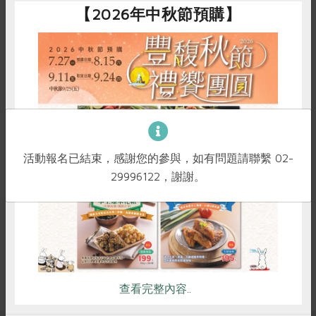
【2026年中秋節預購】
議題講座
兒福聯盟親職講座---《未來議會》桌遊體驗
沈寶莉
講師
2026-09-24
時間
10:00-12:00
惜食
RPET
食譜
減硝酸鹽
活動報名已結束，感謝您的參與，如有問題請聯繫 02-
新竹站三樓教室
地點
雞蛋
食安
共同購買
29996122，謝謝。
立即報名
查看完整內容..