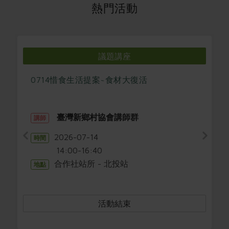
媒體報導
熱門活動
最新產品
節慶大餐
下載專區
優惠專區
高麗菜海鮮煎餅
地區活動
議題講座
素食專區
社務會議
地區活動
0714惜食生活提案~食材大復活
樂齡友善
活動報下載
臺灣新鄉村協會講師群
講師
2026-07-14
時間
14:00-16:40
合作社站所 - 北投站
地點
活動結束