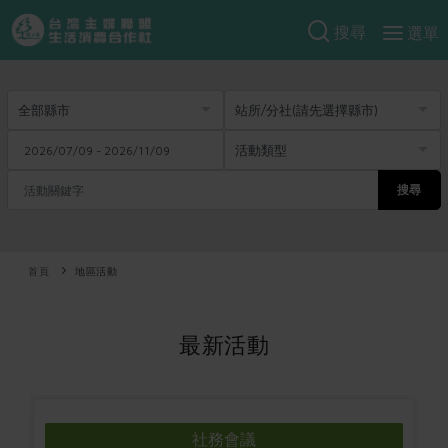
搜尋
選單
產品分類
當季蔬果
食譜料理
一籃菜
當令水果
食材
特別企畫
芽苗類
蕈菇類
搜尋
米食
預購活動
綠主張
辛香料類
麵食
把最好的台灣味帶回家！
觀點文章
首頁
關於合作社
地區活動
肉食
奶蛋豆・五穀
防災用品預購圓滿結束
主婦食堂
一籃菜真心話
海鮮
蛋
乳製品
認識合作社
重要公告
2026年端午節預購圓滿結束
最新活動
社內大小事
合作聯合國
常備菜
豆製品
米麵雜糧
關於我們
更多預購活動
產品故事
生活提案
蔬食
合作社組織
肉品・水產
樂齡生活
親子食育
蛋料理
當季產品
員工與求才
社務會議