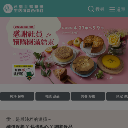
搜尋
選單
產品分類
當季蔬果
食譜料理
一籃菜
當令水果
食材
特別企畫
芽苗類
蕈菇類
米食
預購活動
綠主張
辛香料類
麵食
把最好的台灣味帶回家！
觀點文章
關於合作社
肉食
奶蛋豆・五穀
防災用品預購圓滿結束
主婦食堂
一籃菜真心話
海鮮
蛋
乳製品
認識合作社
重要公告
2026年端午節預購圓滿結束
純淨 保養
輕食 甜品
調養 好物
限定 供
社內大小事
合作聯合國
常備菜
豆製品
米麵雜糧
關於我們
更多預購活動
產品故事
生活提案
蔬食
合作社組織
肉品・水產
愛，是最純粹的選擇～
樂齡生活
親子食育
蛋料理
當季產品
員工與求才
純淨保養 X 烘焙點心 X 調養飲品