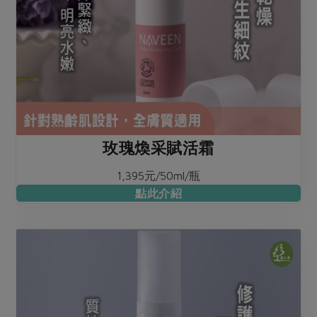
玫瑰煥采賦活霜
1,395元/50ml/瓶
點此介紹