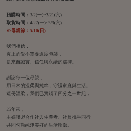
畜產肉類
水產
廚房瑜伽
合作25-經典快閃最後一週
水畜加工品
料理方式
預購時間：
3/2(一)~3/21(六)
產品檢驗
合作25-精選產品第四彈
關注議題
取貨時間：
4/27(一)~5/9(六)
烘焙．點心
自主把關
合作25-精選產品第三彈
調理食材・點心
減硝酸鹽
惜食
※母親節：5/10(日)
醬料
檢驗報告
更多當季產品
調味醬料/南北貨
烘焙
非基改運動
支持本土農糧
湯品．鍋物
我們相信，
硝酸鹽檢驗
休閒零嘴
沖泡飲品
廢核運動
能源議題
真正的愛不需要過度包裝，
漬物
議題活動
保健食品
減添加物
減塑減廢
是來自誠實、信任與永續的選擇。
涼拌沙拉
社員權益
主婦聯盟X樂齡網特約優惠案
公益金
食農教育
飲品
謝謝每一位母親，
居家好物
合作社法規
30%rPET紅烏龍茶
更多議題
用日常的溫柔與純粹，守護家庭與生活。
美妝保養
個人清潔
社務專區
2024農業發展計畫年度報告
這份溫柔，我們已實踐了四分之一世紀，
主題食譜
生活者e週報
家庭清潔
織品
選舉專區
更多議題活動
異國料理
25年來，
日用品
圖書禮品
綠主張月刊
主婦聯盟合作社與生產者、社員攜手同行，
年菜食譜
防災用品
最新消息
把最好的台灣味帶回家！
共同勾勒純淨美好的生活輪廓。
典藏閱覽室
養身食補