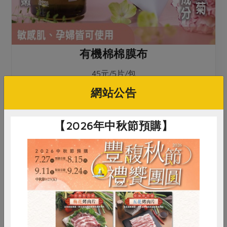
有機棉棉膜布
45元/5片/包
點此介紹
網站公告
【2026年中秋節預購】
惜食
RPET
食譜
減硝酸鹽