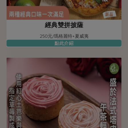
經典雙拼披薩
250元/瑪格麗特+夏威夷
點此介紹