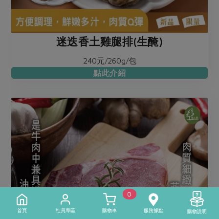
迷迭香土雞腿排(生醃)
240元/260g/包
點此介紹
0
首頁
社員專區
購物車
服務據點
購物說明