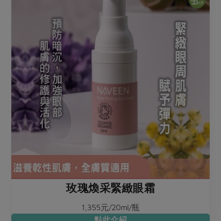
玫瑰煥采緊緻眼霜
1,355元/20ml/瓶
點此介紹