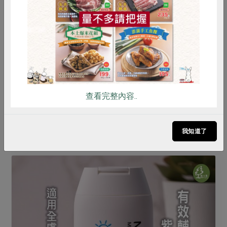
雞蛋
食安
共同購買
燕麥護手霜
查看完整內容..
305元/30ml/瓶
點此介紹
我知道了