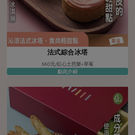
法式綜合冰塔
660元/紅心土芭樂+草莓
點此介紹