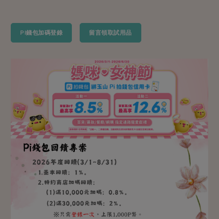
媒體報導
最新產品
節慶大餐
下載專區
優惠專區
PI錢包加碼登錄
留言領取試用品
高麗菜海鮮煎餅
地區活動
素食專區
社務會議
地區活動
樂齡友善
活動報下載