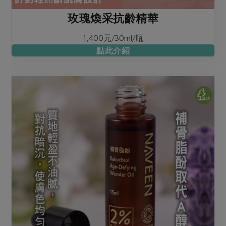
玫瑰煥采抗齡精華
1,400元/30ml/瓶
點此介紹