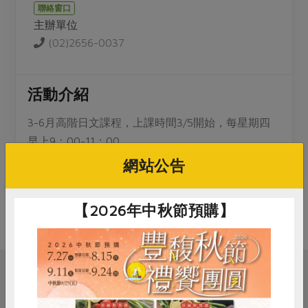
媒體報導
聯絡窗口
最新產品
節慶大餐
主辦單位
下載專區
(02)2656-0037
優惠專區
高麗菜海鮮煎餅
地區活動
素食專區
活動介紹
社務會議
地區活動
樂齡友善
3-6月高階日文課程，上課時間3/5開始，每星期四
活動報下載
早上9：00-11：00
網站公告
*非原班學員欲報名，請先聯絡班長再報名
【2026年中秋節預購】
相關活動