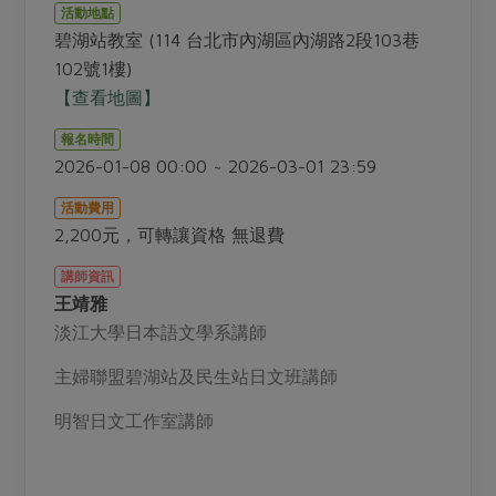
畜產肉類
水產
廚房瑜伽
活動地點
合作25-經典快閃最後一週
碧湖站教室 (114 台北市內湖區內湖路2段103巷
水畜加工品
料理方式
產品檢驗
合作25-精選產品第四彈
102號1樓)
關注議題
烘焙．點心
【查看地圖】
自主把關
合作25-精選產品第三彈
調理食材・點心
減硝酸鹽
惜食
醬料
報名時間
檢驗報告
更多當季產品
調味醬料/南北貨
烘焙
非基改運動
支持本土農糧
2026-01-08 00:00 ~ 2026-03-01 23:59
湯品．鍋物
硝酸鹽檢驗
休閒零嘴
沖泡飲品
廢核運動
能源議題
漬物
活動費用
議題活動
保健食品
2,200元，可轉讓資格 無退費
減添加物
減塑減廢
涼拌沙拉
社員權益
主婦聯盟X樂齡網特約優惠案
公益金
食農教育
講師資訊
飲品
居家好物
合作社法規
王靖雅
30%rPET紅烏龍茶
更多議題
淡江大學日本語文學系講師
美妝保養
個人清潔
社務專區
2024農業發展計畫年度報告
主題食譜
生活者e週報
主婦聯盟碧湖站及民生站日文班講師
家庭清潔
織品
選舉專區
更多議題活動
異國料理
日用品
圖書禮品
明智日文工作室講師
綠主張月刊
年菜食譜
防災用品
最新消息
把最好的台灣味帶回家！
典藏閱覽室
養身食補