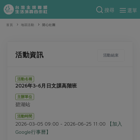
搜尋
選單
產品分類
首頁
地區活動
開心社團
當季蔬果
食譜料理
一籃菜
當令水果
食材
特別企畫
活動資訊
活動結束
芽苗類
蕈菇類
米食
預購活動
綠主張
辛香料類
麵食
活動名稱
把最好的台灣味帶回家！
2026年3-6月日文課高階班
觀點文章
關於合作社
肉食
奶蛋豆・五穀
防災用品預購圓滿結束
主辦單位
主婦食堂
一籃菜真心話
海鮮
蛋
乳製品
認識合作社
重要公告
2026年端午節預購圓滿結束
碧湖站
社內大小事
合作聯合國
常備菜
豆製品
米麵雜糧
關於我們
更多預購活動
活動時間
產品故事
生活提案
蔬食
2026-03-05 09:00 - 2026-06-25 11:00
【加入
合作社組織
肉品・水產
樂齡生活
親子食育
Google行事曆】
蛋料理
當季產品
員工與求才