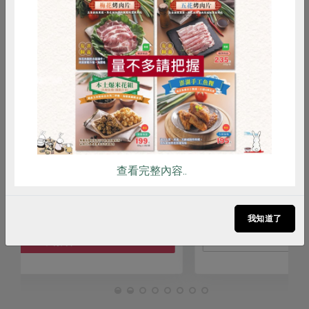
惜食
RPET
食譜
減硝酸鹽
開心社團
雞蛋
食安
共同購買
線上
0806炎炎夏日讀書天 - 臺灣漫遊錄
謝怡青
講師
2026-08-06
時間
13:00-15:00
查看完整內容..
合作社站所 - 天母站
地點
我知道了
活動結束