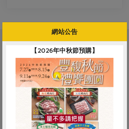
媒體報導
最新產品
節慶大餐
下載專區
優惠專區
高麗菜海鮮煎餅
網站公告
地區活動
素食專區
社務會議
地區活動
相關活動
樂齡友善
【2026年中秋節預購】
活動報下載
社務會議
三葉十一月區會
惜食
RPET
食譜
減硝酸鹽
2026-11-05
時間
雞蛋
食安
共同購買
10:00-12:00
線上
地點