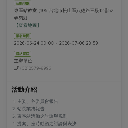
畜產肉類
水產
廚房瑜伽
活動地點
傳到心坎裡，誠心又澎派
東區站教室 (105 台北市松山區八德路三段12巷52
水畜加工品
料理方式
產品檢驗
合作25-經典快閃最後一週
弄5號)
關注議題
烘焙．點心
【查看地圖】
自主把關
合作25-精選產品第四彈
調理食材・點心
減硝酸鹽
惜食
醬料
報名時間
檢驗報告
更多當季產品
調味醬料/南北貨
烘焙
非基改運動
支持本土農糧
2026-06-24 00:00 ~ 2026-07-06 23:59
湯品．鍋物
硝酸鹽檢驗
休閒零嘴
沖泡飲品
廢核運動
能源議題
漬物
聯絡窗口
議題活動
保健食品
主辦單位
減添加物
減塑減廢
涼拌沙拉
社員權益
(02)2579-8996
主婦聯盟X樂齡網特約優惠案
公益金
食農教育
飲品
居家好物
合作社法規
30%rPET紅烏龍茶
更多議題
美妝保養
個人清潔
社務專區
活動介紹
2024農業發展計畫年度報告
主題食譜
生活者e週報
家庭清潔
織品
選舉專區
更多議題活動
主委、各委員會報告
異國料理
日用品
圖書禮品
站長業務報告
綠主張月刊
年菜食譜
東區站活動之討論與規劃
防災用品
最新消息
傳到心坎裡，誠心又澎派
提案、臨時動議之討論與表決
典藏閱覽室
養身食補