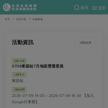
搜尋
選單
產品分類
首頁
地區活動
社務會議
當季蔬果
食譜料理
一籃菜
當令水果
食材
特別企畫
活動資訊
活動結束
芽苗類
蕈菇類
米食
預購活動
綠主張
辛香料類
麵食
活動名稱
把最好的台灣味帶回家！
0709東區站7月地區營運委員
觀點文章
關於合作社
肉食
奶蛋豆・五穀
防災用品預購圓滿結束
主辦單位
主婦食堂
一籃菜真心話
海鮮
蛋
乳製品
認識合作社
重要公告
2026年端午節預購圓滿結束
東區站
社內大小事
合作聯合國
常備菜
豆製品
米麵雜糧
關於我們
更多預購活動
活動時間
產品故事
生活提案
蔬食
2026-07-09 14:00 - 2026-07-09 16:30
【加入
合作社組織
肉品・水產
樂齡生活
親子食育
Google行事曆】
蛋料理
當季產品
員工與求才