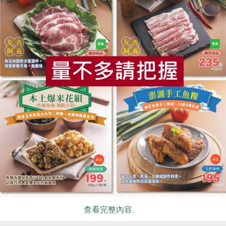
原則與互助組織的基礎，由人們自願結合的自治社團法人；同時
民，勞心勞力工作者以及中小企業均可運用，藉以發展其事業，
食
RPET
食譜
減硝酸鹽
雞蛋
食安
共同
起來「認識『合作社』」！
常見合作社的類型)
挑戰與方向)
查看完整內容..
相關活動