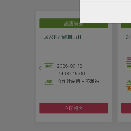
座
議題講座
---《未來
居家也能練肌力!!
9
講
2026-09-12
時間
時
4
14:00-16:00
1
0
合作社站所 - 苓雅站
地點
地
教室
費
名
立即報名