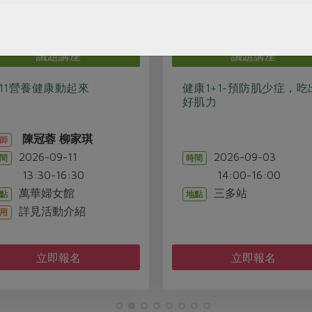
議題講座
議題講座
/11營養健康動起來
健康1+1-預防肌少症，吃
好肌力
陳冠蓉
柳家琪
師
2026-09-11
2026-09-03
間
時間
3:30-16:30
14:00-16:00
萬華婦女館
三多站
點
地點
詳見活動介紹
用
立即報名
立即報名