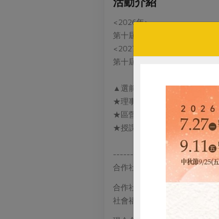
活動介紹
<2026年>
第十屆社代暨第五屆區委選舉
<2027年>
第十屆理事暨第二十屆監事選
▲選前先修班課程▲
★理事/監事_必修
★區營運委員_選修
★授課對象：有意參選第五屆
-------------------------------
合作社不是福利社唷！
合作社組織緣起，為180多
社會福利完善的社會，合作社