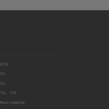
-6122
21
22
36、739
hucc-coop.tw