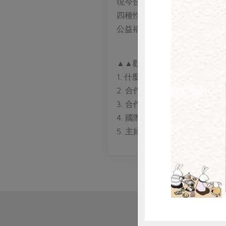
現今合作社組織，是基於平等
四種性格，一般基層大眾、農
公益福利。
惜
▲▲歡迎所有區委、社員，一
1. 什麼是合作社？(核心定義)
2. 合作社的社會功能與定位 (
3. 合作社的運作與核心價值 (
4. 國際「合作社七大原則」
5. 主婦聯盟合作社的實踐