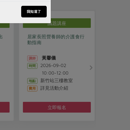
我知道了
議題講座
出
居家長照營養師的介護食行
保護自己
動指南
黃馨儀
講師
202
時間
2026-09-02
時間
10:00
10:00-12:00
合作
地點
新竹站三樓教室
地點
詳見
費用
詳見活動介紹
費用
立即報名