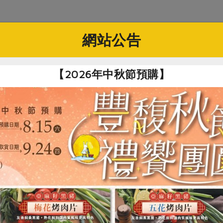
網站公告
舉
【2026年中秋節預購】
區委、第十屆社員代表、第十屆理事、第二十屆監事之社員，現
-
年前，基層民眾為了生存與發展，所建立的一種企業型態，如今傳
的功能愈受重視。如西歐與北歐，美國與加拿大，以及東亞的日