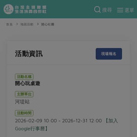
搜尋
選單
產品分類
首頁
地區活動
開心社團
當季蔬果
食譜料理
一籃菜
當令水果
食材
特別企畫
活動資訊
現場報名
芽苗類
蕈菇類
米食
預購活動
綠主張
辛香料類
麵食
活動名稱
把最好的台灣味帶回家！
開心玩桌遊
觀點文章
關於合作社
肉食
奶蛋豆・五穀
防災用品預購圓滿結束
主辦單位
主婦食堂
一籃菜真心話
海鮮
蛋
乳製品
認識合作社
重要公告
2026年端午節預購圓滿結束
河堤站
社內大小事
合作聯合國
常備菜
豆製品
米麵雜糧
關於我們
更多預購活動
活動時間
產品故事
生活提案
蔬食
2026-02-09 10:00 - 2026-12-31 12:00
【加入
合作社組織
肉品・水產
Google行事曆】
樂齡生活
親子食育
蛋料理
當季產品
員工與求才