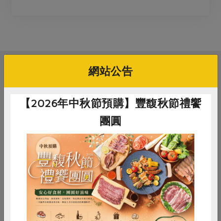
媒體報導
最新產品
節慶大餐
下載專區
優惠專區
高麗菜海鮮煎餅
地區活動
素食專區
網站公告
社務會議
地區活動
相關活動
樂齡友善
活動報下載
【2026年中秋節預購】豐馥秋節禮饗
團圓
開心社團
0806炎炎夏日讀書天 - 臺灣漫遊錄
謝怡青
惜食
RPET
食譜
減硝酸鹽
講師
雞蛋
食安
共同購買
2026-08-06
時間
13:00-15:00