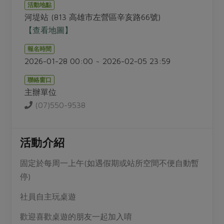
畜產肉類
水產
廚房瑜伽
活動地點
合作25-經典快閃最後一週
河堤站 (813 高雄市左營區辛亥路66號)
水畜加工品
料理方式
產品檢驗
【查看地圖】
合作25-精選產品第四彈
關注議題
烘焙．點心
自主把關
合作25-精選產品第三彈
報名時間
調理食材・點心
減硝酸鹽
惜食
醬料
2026-01-28 00:00 ~ 2026-02-05 23:59
檢驗報告
更多當季產品
調味醬料/南北貨
烘焙
非基改運動
支持本土農糧
湯品．鍋物
聯絡窗口
硝酸鹽檢驗
休閒零嘴
沖泡飲品
廢核運動
能源議題
主辦單位
漬物
議題活動
保健食品
(07)550-9538
減添加物
減塑減廢
涼拌沙拉
社員權益
主婦聯盟X樂齡網特約優惠案
公益金
食農教育
飲品
居家好物
合作社法規
30%rPET紅烏龍茶
活動介紹
更多議題
美妝保養
個人清潔
社務專區
2024農業發展計畫年度報告
固定於每周一上午(如遇假期或站所空間不便自動暫
主題食譜
生活者e週報
家庭清潔
織品
選舉專區
更多議題活動
停)
異國料理
日用品
圖書禮品
綠主張月刊
社員自主玩桌遊
年菜食譜
防災用品
最新消息
把最好的台灣味帶回家！
歡迎喜歡桌遊的朋友一起加入唷
典藏閱覽室
養身食補