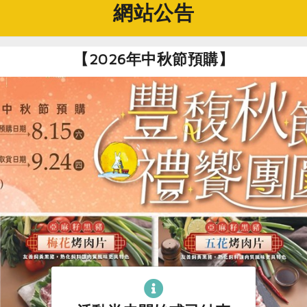
網站公告
【2026年中秋節預購】
干貝雞柳麻醬涼麵
乾烹枇杷型豆腐
合作社公告