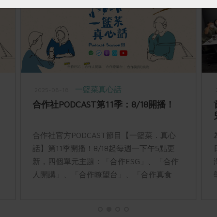
一籃菜真心話
2025-08-18
合作社PODCAST第11季：8/18開播！
合作社官方PODCAST節目【一籃菜．真心
話】第11季開播！8/18起每週一下午5點更
新，四個單元主題：「合作ESG」、「合作
人開講」、「合作瞭望台」、「合作真食
物」，精彩合作故事，邀你一起收聽。