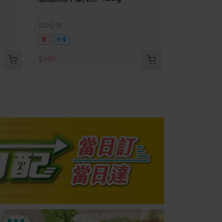
120公克
葷
冷凍
$140