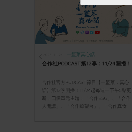
一籃菜真心話
2025-11-24
3/2上線
合作社PODCAST第12季：11/24開播！
(一)正式開
合作社官方PODCAST節目【一籃菜．真心
DCAST頻
話】第12季開播！11/24起每週一下午5點更
聽。
新，四個單元主題：「合作ESG」、「合作
人開講」、「合作瞭望台」、「合作真食
物」，精彩合作故事，邀你一起收聽。