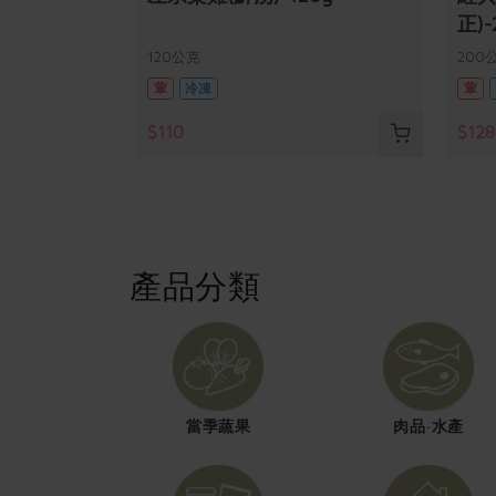
正)-
120公克
200
葷
冷凍
葷
$110
$128
產品分類
當季蔬果
肉品·水產