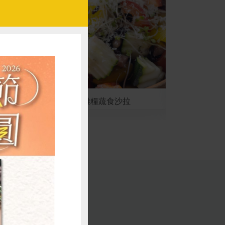
本土雜糧蔬食沙拉
清燙