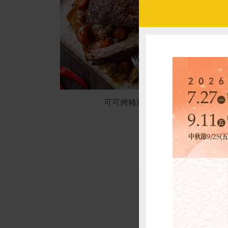
東坡肉
可可烤豬肋排