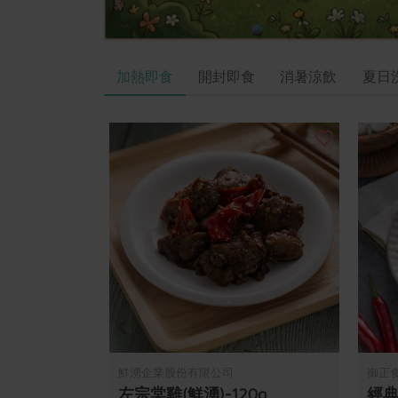
加熱即食
開封即食
消暑涼飲
夏日
鮮湧企業股份有限公司
御正
左宗棠雞(鮮湧)-120g
經典