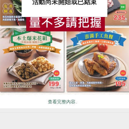
活動尚未開始或已結束
食
RPET
食譜
減硝酸鹽
雞蛋
食安
共同
5】「農糧知識王IP角色設計暨命名」創作競賽
見調查】本社法規「地區營運經費編列及支用標準」第六條之修
見調查】本社法規「社員勞務參與準則」第十一條之修法
推薦閱讀
查看完整內容..