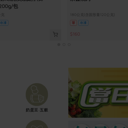
200g/包
公克
180公克(含固形量120公克)
冷凍
葷
冷凍
$160
奶蛋豆·五穀