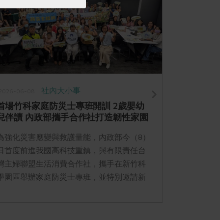
社內大小事
2026-06-08
2026-06-05
首場竹科家庭防災士專班開訓 2歲嬰幼
環團號召
兒伴讀 內政部攜手合作社打造韌性家園
達30%【2
為強化災害應變與救護量能，內政部今（8）
要減少塑膠
日首度前進我國高科技重鎮，與有限責任台
保育與環資
灣主婦聯盟生活消費合作社，攜手在新竹科
瓶」觀念，
學園區舉辦家庭防災士專班，並特別邀請新
加入30%
竹市消防局大隊長林靖亞講授幼兒CPR急救
家企業響應
課程。
產品，會透