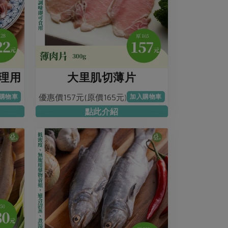
理用
大里肌切薄片
優惠價157元(原價165元)
購物車
加入購物車
點此介紹