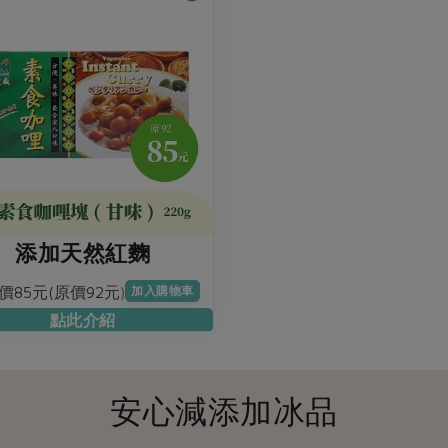
添加天然紅麴
價85元(原價92元)
加入購物車
點此介紹
安心減添加冰品