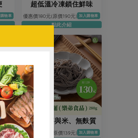
便
超低溫冷凍鎖住鮮味
優惠價180元(原價190元)
入購物車
加入購物車
點此介紹
粉
80%蕎麥與米、無麩質
優惠價130元(原價139元)
購物車
加入購物車