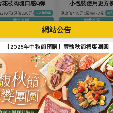
含花枝肉塊口感Q彈
小包裝使用更方
210元(原價230元)
優惠價440元(原價470元)
加入購物車
加
點此介紹
點此介紹
網站公告
【2026年中秋節預購】豐馥秋節禮饗團圓
米粒熱香軟冷Q彈
使用10%本土小麥
234元(原價260元)
優惠價88元(原價93元)
加入購物車
加入