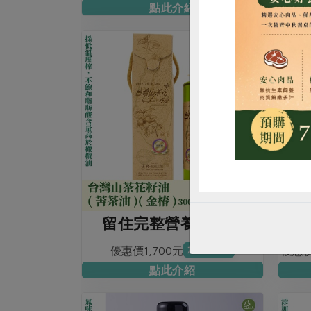
點此介紹
惜
留住完整營養及果香
天然
優惠價1,700元
優惠價
加入購物車
點此介紹