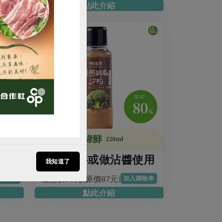
點此介紹
購買
成分
適合涼拌或做沾醬使用
我知道了
優惠價80元(原價87元)
購物車
加入購物車
點此介紹