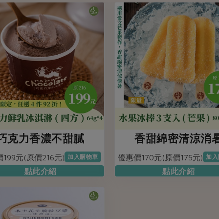
巧克力香濃不甜膩
香甜綿密清涼消
199元(原價216元)
優惠價170元(原價175元)
加入購物車
加入
點此介紹
點此介紹