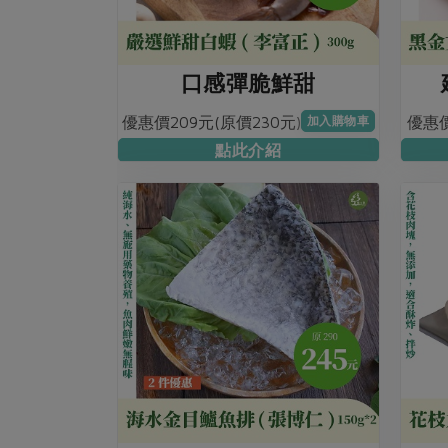
口感彈脆鮮甜
優惠價209元(原價230元)
優惠價
加入購物車
點此介紹