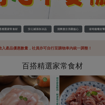
搭精選家常食材
安心減添加冰品
清爽復古消暑點心
省時備餐好
放入產品優惠數量，社員亦可自行至購物車內統一調整！
百搭精選家常食材