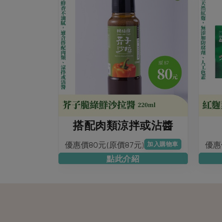
搭配肉類涼拌或沾醬
優惠價80元(原價87元)
優惠
加入購物車
點此介紹