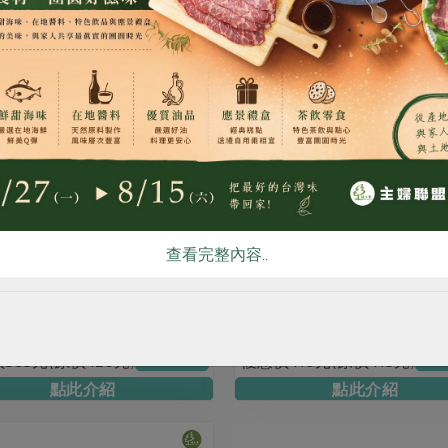
點此介紹
點此介紹
食
RPET
食譜
減硝酸鹽
雞蛋
食安
共同
查看完整內容..
無添加100%特級初榨
唯一含OPC原花青素
385元(原價420元)
優惠價410元(原價415元)
加入購物車
加入
點此介紹
點此介紹