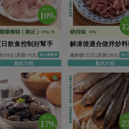
夏日飲食控制好幫手
解凍後適合做拌炒料
109元(原價115元)
優惠價122元(原價128元)
加入購物車
加入
點此介紹
點此介紹