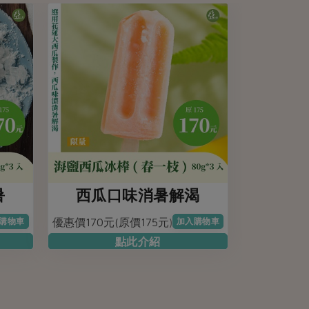
暑
西瓜口味消暑解渴
優惠價170元(原價175元)
購物車
加入購物車
點此介紹