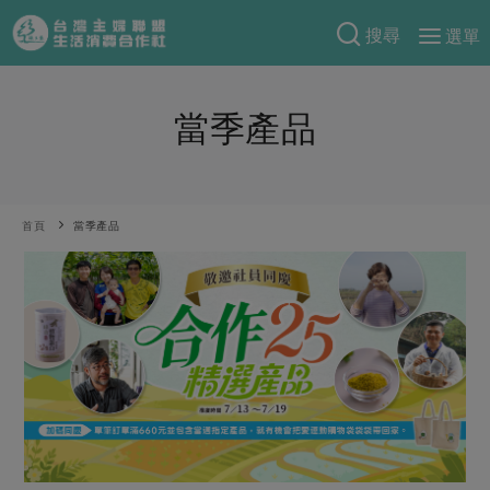
搜尋
選單
產品分類
當季產品
當季蔬果
食譜料理
一籃菜
當令水果
食材
特別企畫
芽苗類
蕈菇類
米食
首頁
當季產品
預購活動
綠主張
辛香料類
麵食
把最好的台灣味帶回家！
觀點文章
關於合作社
肉食
奶蛋豆・五穀
防災用品預購圓滿結束
主婦食堂
一籃菜真心話
海鮮
蛋
乳製品
認識合作社
重要公告
2026年端午節預購圓滿結束
社內大小事
合作聯合國
常備菜
豆製品
米麵雜糧
關於我們
更多預購活動
產品故事
生活提案
蔬食
合作社組織
肉品・水產
樂齡生活
親子食育
蛋料理
當季產品
員工與求才