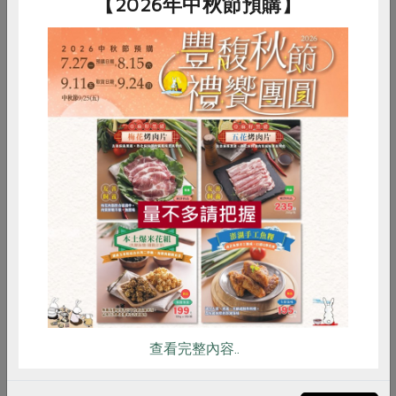
【2026年中秋節預購】
有充足蔬果可利用，能享受友善環境、新鮮又安心
的食材。
惜食
RPET
食譜
減硝酸鹽
雞蛋
食安
共同購買
居家大掃除－認識綠主張居家清潔用品
查看完整內容..
綠主張居家清潔用品單純成分、簡單有效清潔，不
添加螢光劑、氯、磷、化學香精、起泡劑等添加