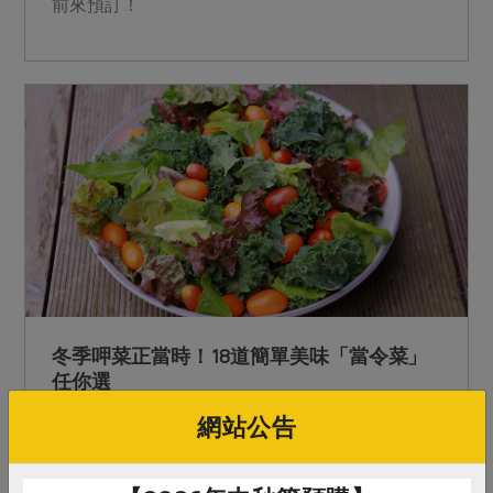
前來預訂！
冬季呷菜正當時！18道簡單美味「當令菜」
任你選
網站公告
秋冬是蔬菜盛產期，每一株蔬菜都像農友的寶貝，
從幼苗成長到可以進入合作社的貨架，需要天時地
利人和的相互配合！感謝用心栽種的農友，讓社員