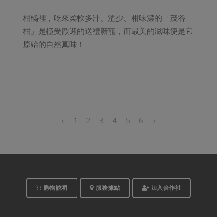
柑橘裡，吃來柔軟多汁、渣少、柑味濃的「茂谷
柑」是極受歡迎的送禮新寵，而最美的滋味便是它
原始的自然真味！
‹
1
2
3
4
5
6
›
購物說明
服務據點
加入合作社