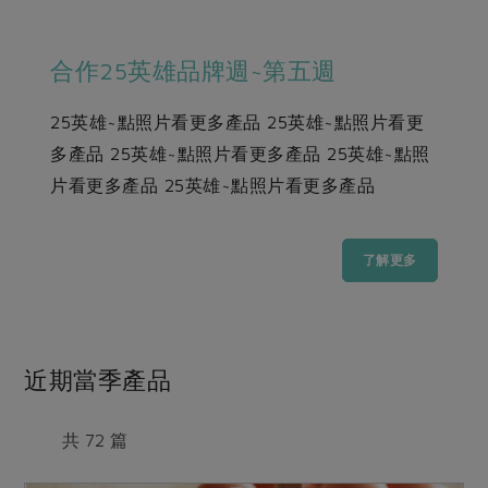
畜產肉類
水產
廚房瑜伽
合作25-經典快閃最後一週
水畜加工品
料理方式
產品檢驗
合作25英雄品牌週~第五週
合作25-精選產品第四彈
關注議題
烘焙．點心
自主把關
合作25-精選產品第三彈
調理食材・點心
減硝酸鹽
惜食
25英雄~點照片看更多產品 25英雄~點照片看更
醬料
檢驗報告
更多當季產品
調味醬料/南北貨
烘焙
非基改運動
支持本土農糧
多產品 25英雄~點照片看更多產品 25英雄~點照
湯品．鍋物
硝酸鹽檢驗
片看更多產品 25英雄~點照片看更多產品
休閒零嘴
沖泡飲品
廢核運動
能源議題
漬物
議題活動
保健食品
減添加物
減塑減廢
涼拌沙拉
社員權益
主婦聯盟X樂齡網特約優惠案
了解更多
公益金
食農教育
飲品
居家好物
合作社法規
30%rPET紅烏龍茶
更多議題
美妝保養
個人清潔
社務專區
2024農業發展計畫年度報告
主題食譜
生活者e週報
家庭清潔
織品
近期當季產品
選舉專區
更多議題活動
異國料理
日用品
圖書禮品
綠主張月刊
年菜食譜
共 72 篇
防災用品
最新消息
把最好的台灣味帶回家！
典藏閱覽室
養身食補