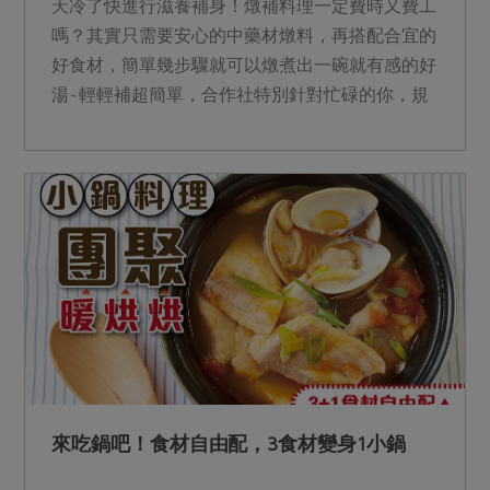
天冷了快進行滋養補身！燉補料理一定費時又費工
嗎？其實只需要安心的中藥材燉料，再搭配合宜的
好食材，簡單幾步驟就可以燉煮出一碗就有感的好
湯~輕輕補超簡單，合作社特別針對忙碌的你，規
劃出13道，從自己...
來吃鍋吧！食材自由配，3食材變身1小鍋