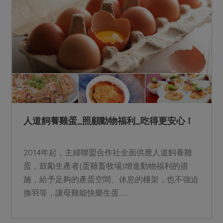
媒體報導
最新產品
節慶大餐
下載專區
優惠專區
高麗菜海鮮煎餅
地區活動
素食專區
社務會議
地區活動
樂齡友善
活動報下載
人道飼養雞蛋_照顧動物福利_吃得更安心！
2014年起，主婦聯盟合作社全面供應人道飼養雞
蛋，鼓勵生產者(蛋雞畜牧場)增進動物福利的措
施，給予足夠的產蛋空間、休息的棲架，也不強迫
換羽等，讓母雞能快樂生蛋......