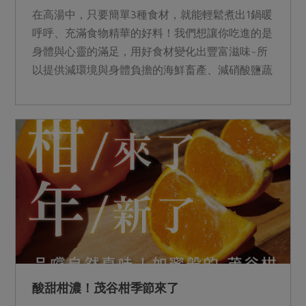
在高湯中，只要簡單3種食材，就能輕鬆煮出1鍋暖
呼呼、充滿食物精華的好料！我們想讓你吃進的是
身體與心靈的滿足，用好食材變化出豐富滋味~所
以提供減環境與身體負擔的海鮮畜產、減硝酸鹽蔬
菜、減添加火鍋料...
酸甜柑濃！茂谷柑季節來了