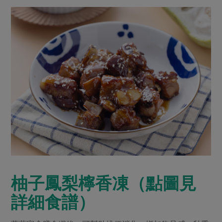
柚子鳳梨檸香凍（點圖見
詳細食譜）