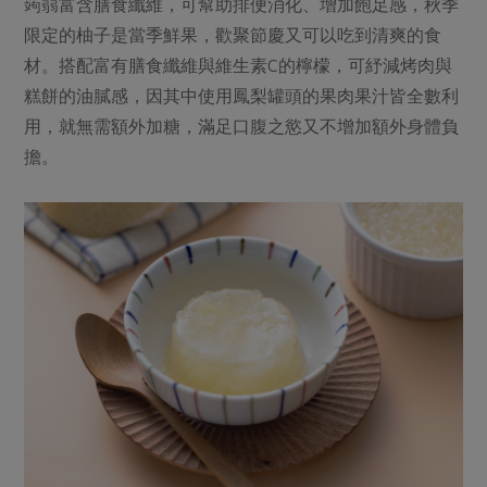
蒟蒻富含膳食纖維，可幫助排便消化、增加飽足感，秋季
限定的柚子是當季鮮果，歡聚節慶又可以吃到清爽的食
材。搭配富有膳食纖維與維生素C的檸檬，可紓減烤肉與
糕餅的油膩感，因其中使用鳳梨罐頭的果肉果汁皆全數利
用，就無需額外加糖，滿足口腹之慾又不增加額外身體負
擔。