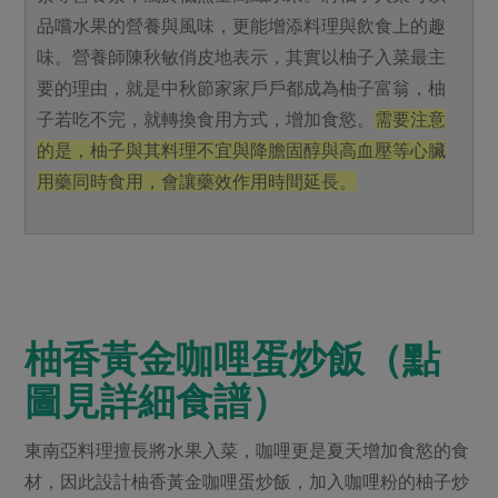
媒體報導
最新產品
品嚐水果的營養與風味，更能增添料理與飲食上的趣
節慶大餐
下載專區
味。營養師陳秋敏俏皮地表示，其實以柚子入菜最主
優惠專區
要的理由，就是中秋節家家戶戶都成為柚子富翁，柚
高麗菜海鮮煎餅
子若吃不完，就轉換食用方式，增加食慾。
需要注意
地區活動
素食專區
的是，柚子與其料理不宜與降膽固醇與高血壓等心臟
社務會議
地區活動
用藥同時食用，會讓藥效作用時間延長。
樂齡友善
活動報下載
柚香黃金咖哩蛋炒飯（點
圖見詳細食譜）
東南亞料理擅長將水果入菜，咖哩更是夏天增加食慾的食
材，因此設計柚香黃金咖哩蛋炒飯，加入咖哩粉的柚子炒