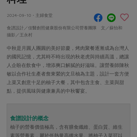
畜產肉類
水產
廚房瑜伽
傳到心坎裡，誠心又澎派
水畜加工品
料理方式
2024-09-10・主婦食堂
產品檢驗
合作25-經典快閃最後一週
關注議題
烘焙．點心
食譜設計／佳醫創照健康股份有限公司營養團隊 文／蘇怡和
自主把關
合作25-精選產品第四彈
調理食材・點心
減硝酸鹽
惜食
攝影／王永村
醬料
檢驗報告
更多當季產品
調味醬料/南北貨
烘焙
非基改運動
支持本土農糧
湯品．鍋物
中秋是月圓人團圓的美好節慶，烤肉聚餐逐漸成為台灣人
硝酸鹽檢驗
休閒零嘴
沖泡飲品
廢核運動
能源議題
的國民記憶，尤其時不時出現的秋老虎與持續高溫，總讓
漬物
議題活動
保健食品
減添加物
減塑減廢
人企盼在飲食中，增添爽口解膩的好滋味。讓營養師陳秋
涼拌沙拉
社員權益
主婦聯盟X樂齡網特約優惠案
敏以合作社生產者詹東縈的文旦柚為主題，設計一套方便
公益金
食農教育
飲品
居家好物
上菜又創意十足的柚子大餐，其中包含主食、主菜與甜
合作社法規
30%rPET紅烏龍茶
更多議題
點，提供風味與健康兼具的中秋饗宴。
美妝保養
個人清潔
社務專區
2024農業發展計畫年度報告
主題食譜
生活者e週報
家庭清潔
織品
選舉專區
更多議題活動
異國料理
日用品
圖書禮品
食譜設計的概念
綠主張月刊
年菜食譜
防災用品
最新消息
柚子的營養價值極高，含有膳食纖維、蛋白質、維生
傳到心坎裡，誠心又澎派
典藏閱覽室
養身食補
素等營養素，屬於低熱量高纖水果。將柚子入菜可以