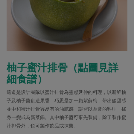
柚子蜜汁排骨（點圖見詳
細食譜）
這道是設計團隊以蜜汁排骨為靈感延伸的料理，以新鮮柚
子及柚子醬創造果香，巧思是加一顆紫蘇梅，帶出酸甜感
並中和蜜汁排骨容易有的油膩感，讓習以為常的料理，搖
身一變成為新菜餚。其中柚子醬可事先製備，除了製作蜜
汁排骨外，也可製作飲品或抹醬。