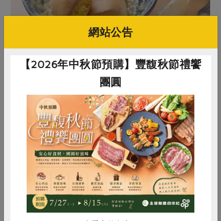
網站公告
【2026年中秋節預購】豐馥秋節禮饗
團圓
惜食
RPET
食譜
減硝酸鹽
雞蛋
食安
共同購買