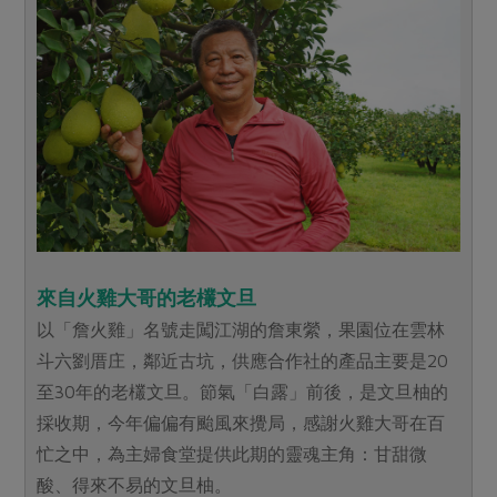
來自火雞大哥的老欉文旦
以「詹火雞」名號走闖江湖的詹東縈，果園位在雲林
斗六劉厝庄，鄰近古坑，供應合作社的產品主要是20
至30年的老欉文旦。節氣「白露」前後，是文旦柚的
採收期，今年偏偏有颱風來攪局，感謝火雞大哥在百
忙之中，為主婦食堂提供此期的靈魂主角：甘甜微
酸、得來不易的文旦柚。