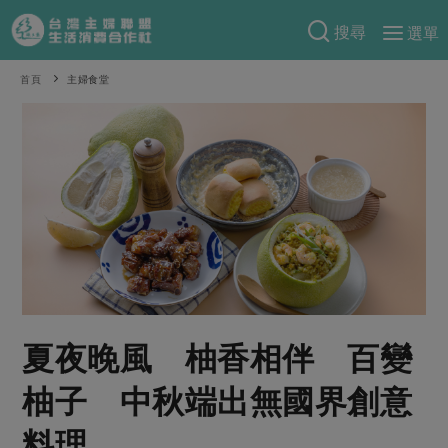
搜尋
選單
產品分類
首頁
主婦食堂
當季蔬果
食譜料理
一籃菜
當令水果
食材
特別企畫
芽苗類
蕈菇類
米食
預購活動
綠主張
辛香料類
麵食
把最好的台灣味帶回家！
觀點文章
關於合作社
肉食
奶蛋豆・五穀
防災用品預購圓滿結束
主婦食堂
一籃菜真心話
海鮮
蛋
乳製品
認識合作社
重要公告
2026年端午節預購圓滿結束
夏夜晚風 柚香相伴 百變
社內大小事
合作聯合國
常備菜
豆製品
米麵雜糧
關於我們
更多預購活動
產品故事
生活提案
蔬食
柚子 中秋端出無國界創意
合作社組織
肉品・水產
樂齡生活
親子食育
蛋料理
料理
當季產品
員工與求才