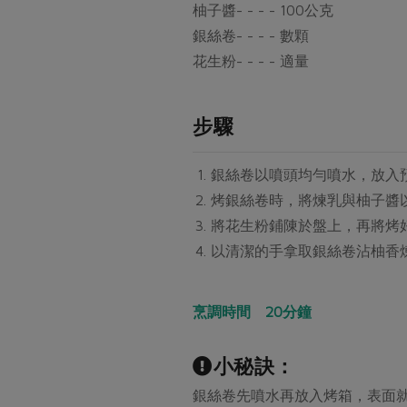
柚子醬- - - - 100公克
銀絲卷- - - - 數顆
花生粉- - - - 適量
步驟
銀絲卷以噴頭均勻噴水，放入
烤銀絲卷時，將煉乳與柚子醬以
將花生粉鋪陳於盤上，再將烤
以清潔的手拿取銀絲卷沾柚香
烹調時間 20分鐘
小秘訣：
銀絲卷先噴水再放入烤箱，表面