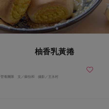
柚香乳黃捲
司營養團隊 文／蘇怡和 攝影／王永村