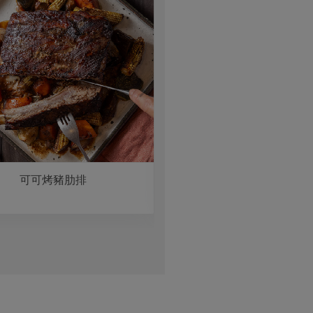
可可烤豬肋排
乾烹枇杷型豆腐