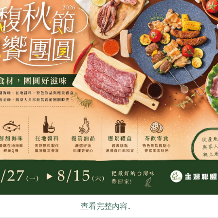
食
RPET
食譜
減硝酸鹽
雞蛋
食安
共同
查看完整內容..
原文刊登於 2024年09月243期