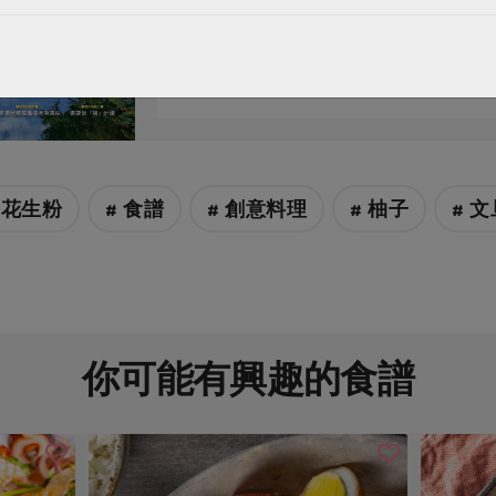
世界河川日 從公民意識培養護水行
 花生粉
# 食譜
# 創意料理
# 柚子
# 文
你可能有興趣的食譜