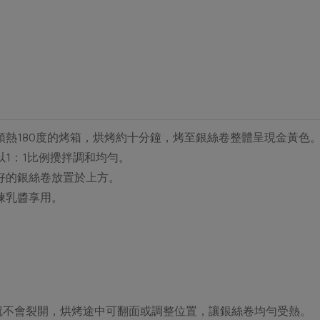
預熱180度的烤箱，烘烤約十分鐘，烤至銀絲卷整體呈現金黃色
1：1比例攪拌調和均勻。
好的銀絲卷放置於上方。
煉乳醬享用。
就不會裂開，烘烤途中可翻面或調整位置，讓銀絲卷均勻受熱。