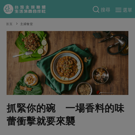
搜尋
選單
產品分類
首頁
主婦食堂
當季蔬果
食譜料理
一籃菜
當令水果
食材
特別企畫
芽苗類
蕈菇類
米食
預購活動
綠主張
辛香料類
麵食
把最好的台灣味帶回家！
觀點文章
關於合作社
肉食
奶蛋豆・五穀
防災用品預購圓滿結束
主婦食堂
一籃菜真心話
海鮮
蛋
乳製品
認識合作社
重要公告
2026年端午節預購圓滿結束
抓緊你的碗 一場香料的味
社內大小事
合作聯合國
常備菜
豆製品
米麵雜糧
關於我們
更多預購活動
產品故事
生活提案
蔬食
蕾衝擊就要來襲
合作社組織
肉品・水產
樂齡生活
親子食育
蛋料理
當季產品
員工與求才