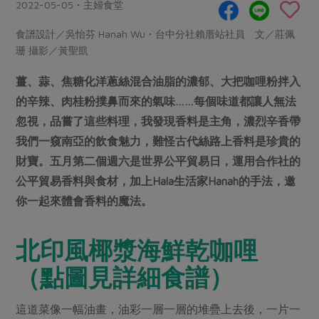
畜產肉類
水產
2022-05-05・主婦食堂
廚房瑜伽
傳到心坎裡，誠心又澎派
水畜加工品
料理方式
食譜設計／吳怡芬 Hanah Wu・台中分社賴厝站社員 文／莊佩
產品檢驗
合作25-經典快閃最後一週
關注議題
珊 攝影／黃聖凱
烘焙．點心
自主把關
合作25-精選產品第四彈
調理食材・點心
減硝酸鹽
惜食
薑、蒜、焦糖化洋蔥絲混合油脂的濃郁、大把咖哩粉拌入
醬料
檢驗報告
更多當季產品
調味醬料/南北貨
烘焙
非基改運動
支持本土農糧
的辛辣、肉桂粉撲鼻而來的氣味……每個味道都讓人無法
湯品．鍋物
硝酸鹽檢驗
忽視，品嘗了這些料理，我發現香料是主角，濃烈辛香帶
休閒零嘴
沖泡飲品
廢核運動
能源議題
漬物
我們一窺南亞的飲食魅力，難怪古代絲路上香料是珍貴的
議題活動
保健食品
減添加物
減塑減廢
涼拌沙拉
財寶。五月第二個週六是世界公平貿易日，運用合作社的
社員權益
主婦聯盟X樂齡網特約優惠案
公益金
食農教育
公平貿易香料與食材，加上Hala生活家Hanah的手法，邀
飲品
居家好物
合作社法規
30%rPET紅烏龍茶
你一起來體會香料的魔法。
更多議題
美妝保養
個人清潔
社務專區
2024農業發展計畫年度報告
主題食譜
生活者e週報
北印風椰漿海鮮乾咖哩
家庭清潔
織品
選舉專區
更多議題活動
異國料理
日用品
圖書禮品
（點圖見詳細食譜）
綠主張月刊
年菜食譜
防災用品
最新消息
傳到心坎裡，誠心又澎派
這道菜像一幅油畫，油彩一層一層的堆疊上去後，一片一
典藏閱覽室
養身食補