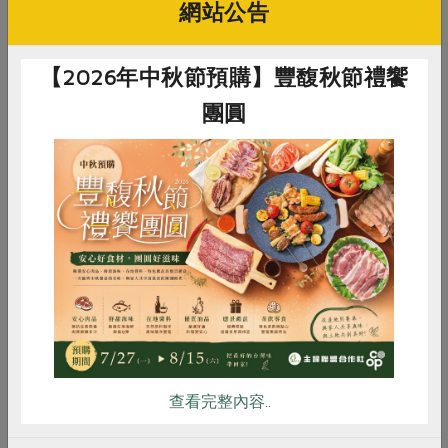
網站公告
吳怡芬 Hanah Wu
【2026年中秋節預購】豐馥秋節禮饗
Hanah 與來自巴基斯坦的先生結婚之後，皈
團圓
依伊斯蘭教，也進入南亞料理與香料的世
界，目前與先生經營小印度清真館餐廳。她
的料理心法是運用香料原有的香氣調味，順
應粗糙作物的原型與原味。她也分享，香料
惜食
RPET
食譜
減硝酸鹽
是能夠添加食物氣味的食材，舉凡蒜頭、洋
蔥、薑等，甚至礦物如北印黑鹽都是。
雞蛋
食安
共同購買
查看完整內容..