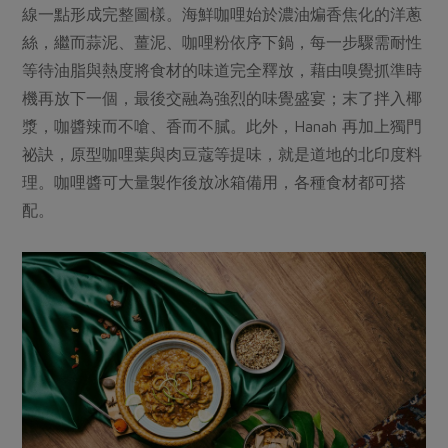
媒體報導
線一點形成完整圖樣。海鮮咖哩始於濃油煸香焦化的洋蔥
最新產品
節慶大餐
下載專區
絲，繼而蒜泥、薑泥、咖哩粉依序下鍋，每一步驟需耐性
優惠專區
等待油脂與熱度將食材的味道完全釋放，藉由嗅覺抓準時
高麗菜海鮮煎餅
機再放下一個，最後交融為強烈的味覺盛宴；末了拌入椰
地區活動
素食專區
漿，咖醬辣而不嗆、香而不膩。此外，Hanah 再加上獨門
社務會議
地區活動
祕訣，原型咖哩葉與肉豆蔻等提味，就是道地的北印度料
樂齡友善
活動報下載
理。咖哩醬可大量製作後放冰箱備用，各種食材都可搭
配。