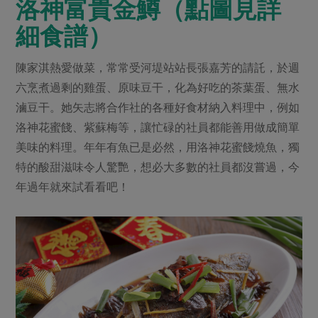
洛神富貴金鱒（點圖見詳
細食譜）
陳家淇熱愛做菜，常常受河堤站站長張嘉芳的請託，於週
六烹煮過剩的雞蛋、原味豆干，化為好吃的茶葉蛋、無水
滷豆干。她矢志將合作社的各種好食材納入料理中，例如
洛神花蜜餞、紫蘇梅等，讓忙碌的社員都能善用做成簡單
美味的料理。年年有魚已是必然，用洛神花蜜餞燒魚，獨
特的酸甜滋味令人驚艷，想必大多數的社員都沒嘗過，今
年過年就來試看看吧！