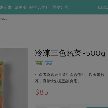
別企畫
綠主張
關於合作社
重要公告
社員登
理食品
冷凍三色蔬菜-500g
全素
冷凍
生產者為嘉鹿果菜生產合作社。以玉米粒、
凍，直接快炒煮熟後食用。
$85