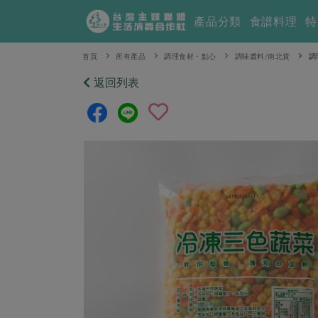
產品分類
食譜料理
特
首頁
所有產品
調理食材・點心
調味醬料/南北貨
調
返回列表