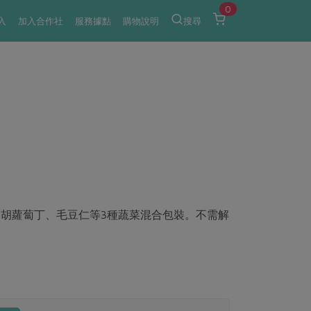
0
入
加入合作社
服務據點
購物說明
搜尋
胡蘿蔔丁、毛豆仁等3種蔬菜混合包裝。不需解