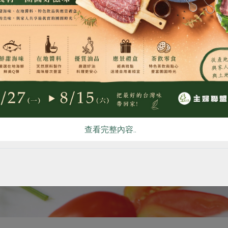
食
RPET
食譜
減硝酸鹽
雞蛋
食安
共同
查看完整內容..