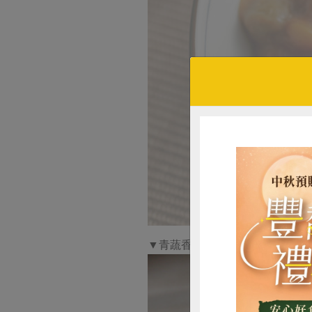
▼青蔬香腸仙草拌飯