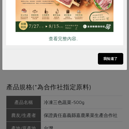
雞蛋
食安
共同購買
查看完整內容..
我知道了
產品規格(*為合作社指定原料)
產品名稱
冷凍三色蔬菜-500g
農友/生產者
保證責任嘉義縣嘉鹿果菜生產合作社
產地/原產地
台灣