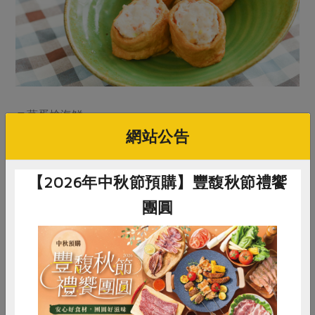
▼蒸蛋燴海鮮
網站公告
【2026年中秋節預購】豐馥秋節禮饗
團圓
惜食
RPET
食譜
減硝酸鹽