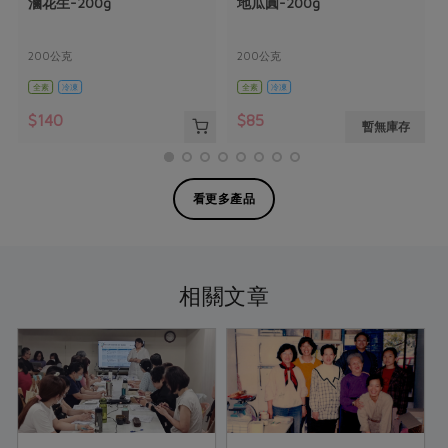
滷花生-200g
地瓜圓-200g
200公克
200公克
全素
冷凍
全素
冷凍
$140
$85
暫無庫存
看更多產品
相關文章