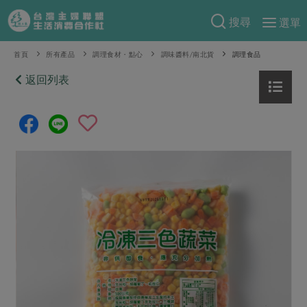
搜尋
選單
產品分類
首頁
所有產品
調理食材・點心
調味醬料/南北貨
調理食品
當季蔬果
返回列表
食譜料理
一籃菜
當令水果
食材
特別企畫
芽苗類
蕈菇類
米食
預購活動
綠主張
辛香料類
麵食
把最好的台灣味帶回家！
觀點文章
關於合作社
肉食
奶蛋豆・五穀
防災用品預購圓滿結束
主婦食堂
一籃菜真心話
海鮮
蛋
乳製品
認識合作社
重要公告
2026年端午節預購圓滿結束
社內大小事
合作聯合國
常備菜
豆製品
米麵雜糧
關於我們
更多預購活動
產品故事
生活提案
蔬食
合作社組織
肉品・水產
樂齡生活
親子食育
蛋料理
當季產品
員工與求才