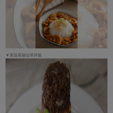
▼青蔬香腸仙草拌飯