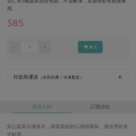
豆仁等3種蔬菜混合包裝。不需解凍，直接快炒煮熟後食
媒體報導
最新產品
節慶大餐
用。
下載專區
$85
優惠專區
高麗菜海鮮煎餅
地區活動
素食專區
社務會議
地區活動
加入
樂齡友善
活動報下載
付款與運送
（全區供應 | 冷凍配送）
產品介紹
訂購須知
安心蔬菜冷凍保存，保留原始的口感與風味，適合用於各
式料理。