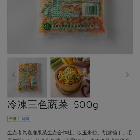
畜產肉類
水產
廚房瑜伽
合作25-經典快閃最後一週
水畜加工品
料理方式
產品檢驗
合作25-精選產品第四彈
關注議題
烘焙．點心
自主把關
合作25-精選產品第三彈
調理食材・點心
減硝酸鹽
惜食
醬料
檢驗報告
更多當季產品
調味醬料/南北貨
烘焙
非基改運動
支持本土農糧
湯品．鍋物
硝酸鹽檢驗
休閒零嘴
沖泡飲品
廢核運動
能源議題
漬物
議題活動
保健食品
減添加物
減塑減廢
涼拌沙拉
社員權益
主婦聯盟X樂齡網特約優惠案
公益金
食農教育
飲品
居家好物
合作社法規
30%rPET紅烏龍茶
更多議題
美妝保養
個人清潔
社務專區
2024農業發展計畫年度報告
冷凍三色蔬菜-500g
主題食譜
生活者e週報
家庭清潔
織品
選舉專區
更多議題活動
異國料理
日用品
圖書禮品
全素
冷凍
綠主張月刊
年菜食譜
防災用品
最新消息
把最好的台灣味帶回家！
生產者為嘉鹿果菜生產合作社。以玉米粒、胡蘿蔔丁、毛
典藏閱覽室
養身食補