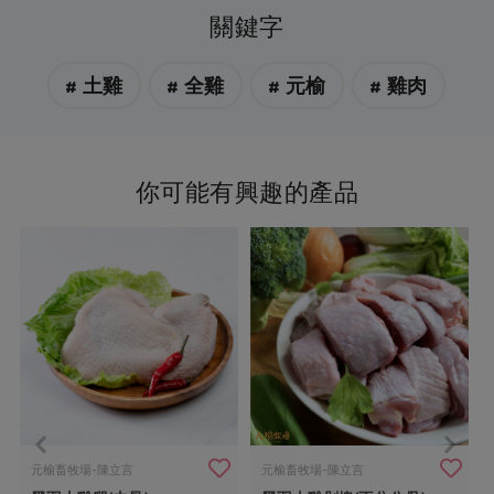
關鍵字
# 土雞
# 全雞
# 元榆
# 雞肉
你可能有興趣的產品
元榆畜牧場-陳立言
元榆畜牧場-陳立言