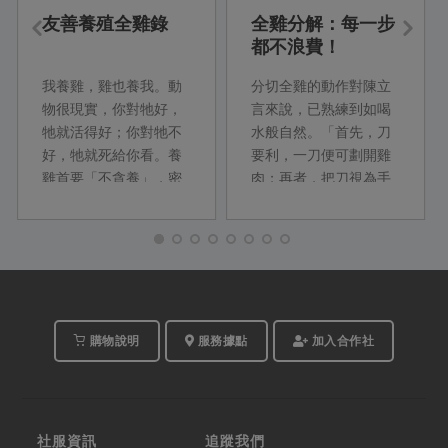
友善養殖全雞錄
全雞分解：每一步
都不浪費！
我養雞，雞也養我。動
分切全雞的動作對陳立
物很現實，你對牠好，
言來說，已熟練到如喝
牠就活得好；你對牠不
水般自然。「首先，刀
好，牠就死給你看。養
要利，一刀便可劃開雞
雞首要「不貪養」，密
肉；再者，把刀視為手
度降低，雞隻自然健
的延伸，掌握雞隻關節
康。...
處，即能輕鬆分解各部
位。」分切後依不同方
式烹煮，雞骨架還能熬
煮高湯。從台大...
購物說明
服務據點
加入合作社
社服資訊
追蹤我們