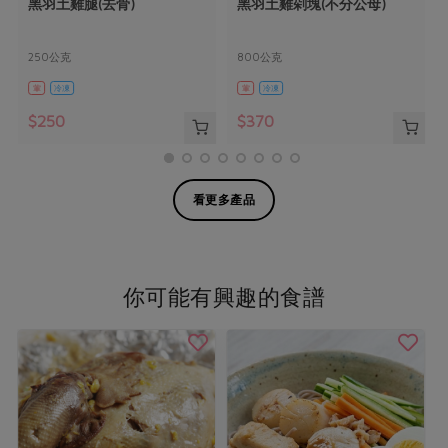
黑羽土雞腿(去骨)
黑羽土雞剁塊(不分公母)
250公克
800公克
葷
冷凍
葷
冷凍
$250
$370
看更多產品
你可能有興趣的食譜