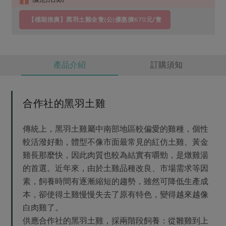
【檔期推廣】黑羽土雞全隻(公)優惠價670元/隻
產品介紹
訂購須知
合作社的黑羽土雞
傳統上，黑羽土雞屬中南部地區較偏愛的雞種，個性
較活潑好動，體型不像市面最常見的紅仿土雞、黃金
雞長那麼快，因此肉質也較為結實有嚼勁，是燉雞湯
的首選。近年來，由於土雞品種改良、市場需求等因
素，飼養時間有逐漸縮短的趨勢，雖然可降低生產成
本，卻使得土雞慢慢失去了原有特色，變得越來越像
白肉雞了。
供應合作社的黑羽土雞，採兩階段飼養：從雛雞到上