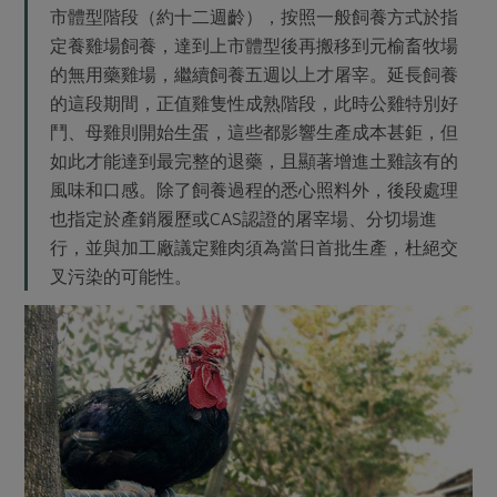
市體型階段（約十二週齡），按照一般飼養方式於指
定養雞場飼養，達到上市體型後再搬移到元榆畜牧場
的無用藥雞場，繼續飼養五週以上才屠宰。延長飼養
的這段期間，正值雞隻性成熟階段，此時公雞特別好
鬥、母雞則開始生蛋，這些都影響生產成本甚鉅，但
如此才能達到最完整的退藥，且顯著增進土雞該有的
風味和口感。除了飼養過程的悉心照料外，後段處理
也指定於產銷履歷或CAS認證的屠宰場、分切場進
行，並與加工廠議定雞肉須為當日首批生產，杜絕交
叉污染的可能性。