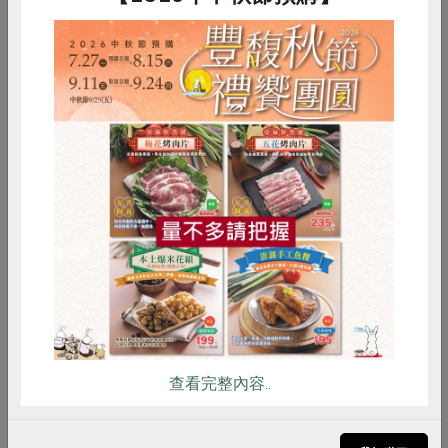
惜食
RPET
食譜
減硝酸鹽
雞蛋
食安
共同購買
▲舍內和運動場都有棲架和水線
產品規格(*為合作社指定原料)
產品名稱
黑羽土雞全隻(公)
查看完整內容..
農友/生產者
元榆畜牧場-陳立言