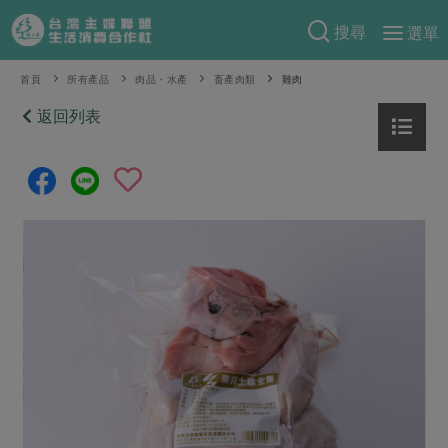
搜尋
選單
產品分類
首頁
所有產品
肉品・水產
畜產肉類
雞肉
當季蔬果
返回列表
食譜料理
一籃菜
當令水果
食材
特別企畫
芽苗類
蕈菇類
米食
預購活動
綠主張
辛香料類
麵食
把最好的台灣味帶回家！
觀點文章
關於合作社
肉食
奶蛋豆・五穀
防災用品預購圓滿結束
主婦食堂
一籃菜真心話
海鮮
蛋
乳製品
認識合作社
重要公告
2026年端午節預購圓滿結束
社內大小事
合作聯合國
常備菜
豆製品
米麵雜糧
關於我們
更多預購活動
產品故事
生活提案
蔬食
合作社組織
肉品・水產
樂齡生活
親子食育
蛋料理
當季產品
員工與求才