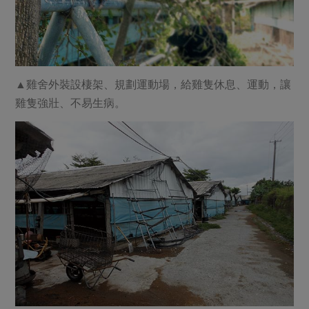
▲雞舍外裝設棲架、規劃運動場，給雞隻休息、運動，讓
雞隻強壯、不易生病。