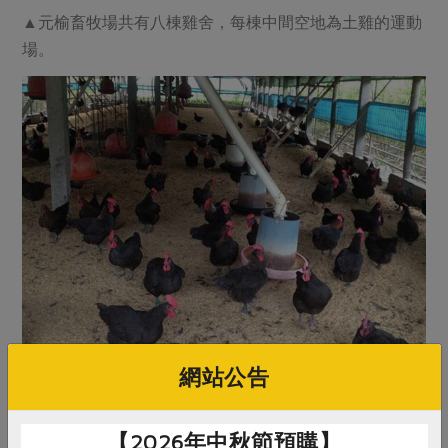
▲元榆畜牧場共有八棟雞舍，每棟中間空地為土雞的運動
場。
▲低密度飼養，飼養密度為8隻/坪
網站公告
【2026年中秋節預購】