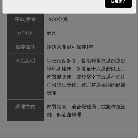
我知道了
產地/原產地
高雄
淨重/數量
1900公克
內容物
雞肉
保存條件
冷凍未開封可保存1年
產品說明
採低密度飼養，提供雞隻充足的運動
場地和棲架，飼養至十六週齡以上，
肉質風味佳，並於屠宰前五週不使用
任何抗生藥物、達完整退藥期的健康
雞隻
調理方式
肉質結實，適合燉雞湯，或製作燒酒
雞、麻油雞料理