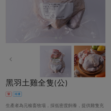
畜產肉類
水產
廚房瑜伽
傳到心坎裡，誠心又澎派
水畜加工品
料理方式
產品檢驗
合作25-經典快閃最後一週
關注議題
烘焙．點心
自主把關
合作25-精選產品第四彈
調理食材・點心
減硝酸鹽
惜食
醬料
檢驗報告
更多當季產品
調味醬料/南北貨
烘焙
非基改運動
支持本土農糧
湯品．鍋物
硝酸鹽檢驗
休閒零嘴
沖泡飲品
廢核運動
能源議題
漬物
議題活動
保健食品
減添加物
減塑減廢
涼拌沙拉
社員權益
主婦聯盟X樂齡網特約優惠案
公益金
食農教育
飲品
居家好物
合作社法規
30%rPET紅烏龍茶
更多議題
美妝保養
個人清潔
社務專區
2024農業發展計畫年度報告
黑羽土雞全隻(公)
主題食譜
生活者e週報
家庭清潔
織品
選舉專區
更多議題活動
異國料理
日用品
圖書禮品
葷
冷凍
綠主張月刊
年菜食譜
防災用品
最新消息
傳到心坎裡，誠心又澎派
生產者為元榆畜牧場，採低密度飼養，提供雞隻充
典藏閱覽室
養身食補