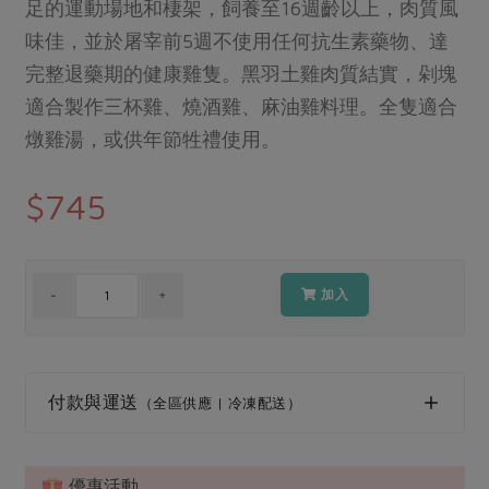
媒體報導
足的運動場地和棲架，飼養至16週齡以上，肉質風
最新產品
節慶大餐
味佳，並於屠宰前5週不使用任何抗生素藥物、達
下載專區
完整退藥期的健康雞隻。黑羽土雞肉質結實，剁塊
優惠專區
高麗菜海鮮煎餅
適合製作三杯雞、燒酒雞、麻油雞料理。全隻適合
地區活動
素食專區
燉雞湯，或供年節牲禮使用。
社務會議
地區活動
樂齡友善
$745
活動報下載
加入
付款與運送
（全區供應 | 冷凍配送）
優惠活動