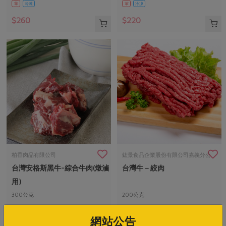
葷
冷凍
葷
冷凍
$260
$220
柏香肉品有限公司
鈜景食品企業股份有限公司嘉義分公
台灣安格斯黑牛-綜合牛肉(燉滷
台灣牛－絞肉
司
用)
300公克
200公克
葷
冷凍
葷
冷凍
網站公告