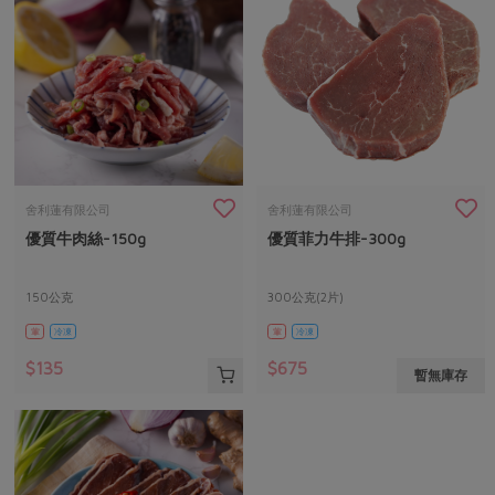
舍利蓮有限公司
舍利蓮有限公司
優質牛肉絲-150g
優質菲力牛排-300g
150公克
300公克(2片)
葷
冷凍
葷
冷凍
$135
$675
暫無庫存