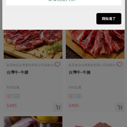
我知道了
鈜景食品企業股份有限公司嘉義分公
鈜景食品企業股份有限公司嘉義分公
台灣牛-牛腱
台灣牛-牛腩
司
司
500公克
500公克
葷
冷凍
葷
冷凍
$495
$495