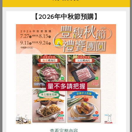
$290
$210
【2026年中秋節預購】
惜食
RPET
食譜
減硝酸鹽
鈜景食品企業股份有限公司嘉義分公
鈜景食品企業股份有限公司嘉義分公
雞蛋
食安
共同購買
台灣牛-半筋半肉火鍋片
台灣牛-肉絲
司
司
200公克
200公克
葷
冷凍
葷
冷凍
$225
$218
查看完整內容..