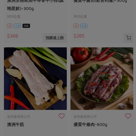
澳洲安格斯黑牛帶骨牛小排(誠
優質牛腱切塊(舍利蓮)-300g
媒體報導
最新產品
節慶大餐
翊星鮮)-300g
下載專區
300公克
300公克
優惠專區
葷
冷凍
預購
葷
冷凍
高麗菜海鮮煎餅
地區活動
素食專區
$368
$285
預購達上限
社務會議
地區活動
樂齡友善
活動報下載
舍利蓮有限公司
舍利蓮有限公司
澳洲牛筋
優質牛條肉-600g