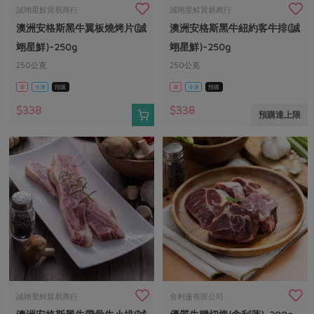
畜產肉類
水產
廚房瑜伽
誠翊星鮮貿易商行
誠翊星鮮貿易商行
合作25-經典快閃最後一週
澳洲安格斯黑牛翼板燒烤片(誠
澳洲安格斯黑牛紐約客牛排(誠
水畜加工品
料理方式
產品檢驗
合作25-精選產品第四彈
關注議題
翊星鮮)-250g
翊星鮮)-250g
烘焙．點心
自主把關
250公克
250公克
合作25-精選產品第三彈
調理食材・點心
減硝酸鹽
惜食
醬料
葷
冷凍
預購
葷
冷凍
預購
檢驗報告
更多當季產品
調味醬料/南北貨
烘焙
非基改運動
支持本土農糧
湯品．鍋物
$338
$338
預購達上限
硝酸鹽檢驗
休閒零嘴
沖泡飲品
廢核運動
能源議題
漬物
議題活動
保健食品
減添加物
減塑減廢
涼拌沙拉
社員權益
主婦聯盟X樂齡網特約優惠案
公益金
食農教育
飲品
居家好物
合作社法規
30%rPET紅烏龍茶
更多議題
美妝保養
個人清潔
社務專區
2024農業發展計畫年度報告
主題食譜
生活者e週報
家庭清潔
織品
選舉專區
更多議題活動
異國料理
日用品
圖書禮品
綠主張月刊
年菜食譜
防災用品
最新消息
把最好的台灣味帶回家！
誠翊星鮮貿易商行
舍利蓮有限公司
典藏閱覽室
養身食補