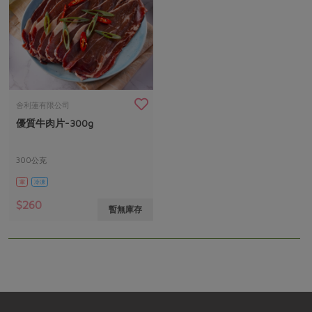
舍利蓮有限公司
優質牛肉片-300g
300公克
葷
冷凍
$260
暫無庫存