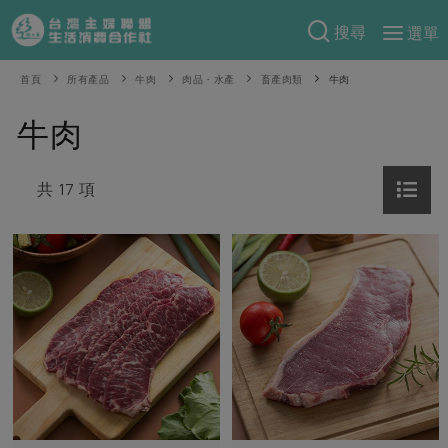
搜尋
選單
產品分類
首頁
所有產品
牛肉
肉品・水產
畜產肉類
牛肉
當季蔬果
食譜料理
牛肉
一籃菜
當令水果
食材
特別企畫
芽苗類
共 17 項
蕈菇類
米食
預購活動
綠主張
辛香料類
麵食
把最好的台灣味帶回家！
觀點文章
關於合作社
肉食
奶蛋豆・五穀
防災用品預購圓滿結束
主婦食堂
一籃菜真心話
海鮮
蛋
乳製品
認識合作社
重要公告
2026年端午節預購圓滿結束
社內大小事
合作聯合國
常備菜
豆製品
米麵雜糧
關於我們
更多預購活動
產品故事
生活提案
蔬食
合作社組織
肉品・水產
樂齡生活
親子食育
蛋料理
當季產品
員工與求才