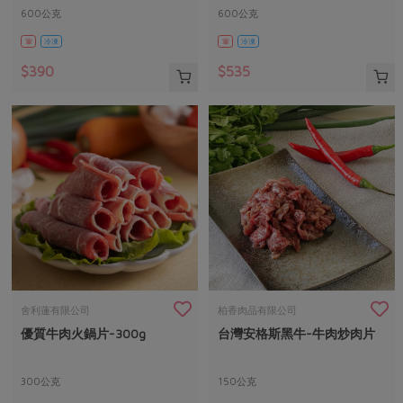
600公克
600公克
葷
冷凍
葷
冷凍
$390
$535
舍利蓮有限公司
柏香肉品有限公司
優質牛肉火鍋片-300g
台灣安格斯黑牛-牛肉炒肉片
300公克
150公克