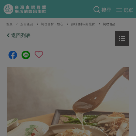
搜尋
選單
產品分類
首頁
所有產品
調理食材・點心
調味醬料/南北貨
調理食品
當季蔬果
返回列表
食譜料理
一籃菜
當令水果
食材
特別企畫
芽苗類
蕈菇類
米食
預購活動
綠主張
辛香料類
麵食
把最好的台灣味帶回家！
觀點文章
關於合作社
肉食
奶蛋豆・五穀
防災用品預購圓滿結束
主婦食堂
一籃菜真心話
海鮮
蛋
乳製品
認識合作社
重要公告
2026年端午節預購圓滿結束
社內大小事
合作聯合國
常備菜
豆製品
米麵雜糧
關於我們
更多預購活動
產品故事
生活提案
蔬食
合作社組織
肉品・水產
樂齡生活
親子食育
蛋料理
當季產品
員工與求才