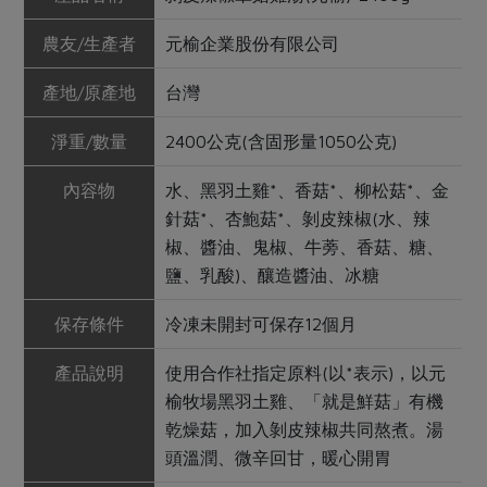
農友/生產者
元榆企業股份有限公司
產地/原產地
台灣
淨重/數量
2400公克(含固形量1050公克)
內容物
水、黑羽土雞*、香菇*、柳松菇*、金
針菇*、杏鮑菇*、剝皮辣椒(水、辣
椒、醬油、鬼椒、牛蒡、香菇、糖、
鹽、乳酸)、釀造醬油、冰糖
保存條件
冷凍未開封可保存12個月
產品說明
使用合作社指定原料(以*表示)，以元
榆牧場黑羽土雞、「就是鮮菇」有機
乾燥菇，加入剝皮辣椒共同熬煮。湯
頭溫潤、微辛回甘，暖心開胃