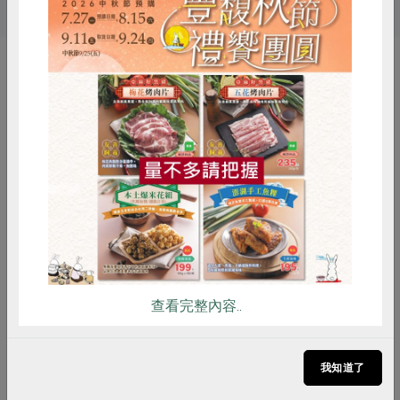
你可能有興趣的產品
惜食
RPET
食譜
減硝酸鹽
雞蛋
食安
共同購買
查看完整內容..
元榆企業股份有限公司
元榆企業股份有限公司
鳳梨蜜梅醬(元榆)-200g
鳳梨蜜梅燒雞(元榆)-400g
我知道了
200公克(含固形量50公克)
400公克(含固形量250公克)