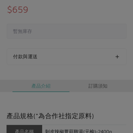
媒體報導
最新產品
$659
節慶大餐
下載專區
優惠專區
高麗菜海鮮煎餅
暫無庫存
地區活動
素食專區
社務會議
地區活動
樂齡友善
活動報下載
付款與運送
產品介紹
訂購須知
產品規格(*為合作社指定原料)
產品名稱
剝皮辣椒蕈菇雞湯(元榆)-2400g