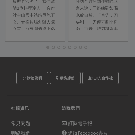
農曆春節將至，我們邀
分切全雞的動作對陳立
請2位料理達人──合作
言來說，已熟練到如喝
社中山國中站站長施丁
水般自然。「首先，刀
文、元榆牧場創辦人陳
要利，一刀便可劃開雞
立言，分享圍爐桌上必
肉；再者，把刀視為手
備食材的實用料理祕
的延伸，掌握雞隻關節
技，讓廚房新手第一次
處，即能輕鬆分解各部
煮年菜就上手！
位。」分切後依不同方
式烹煮，雞骨架還能熬
煮高湯。從台大...
購物說明
服務據點
加入合作社
社服資訊
追蹤我們
常見問題
訂閱電子報
聯絡我們
追蹤Facebook專頁