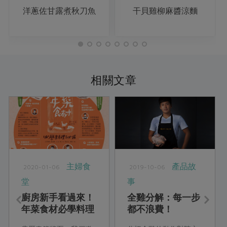
洋蔥佐甘露煮秋刀魚
干貝雞柳麻醬涼麵
相關文章
主婦食
產品故
2020-01-06
2019-10-06
堂
事
廚房新手看過來！
全雞分解：每一步
年菜食材必學料理
都不浪費！
祕技