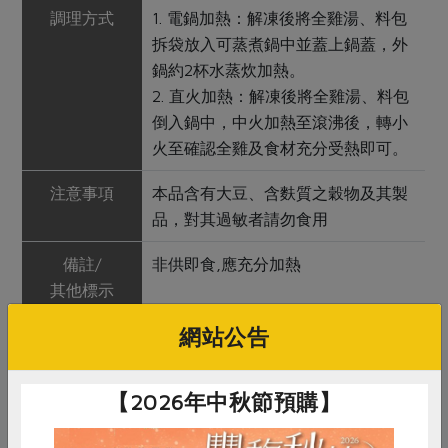
調理方式
1. 電鍋加熱：解凍後將全雞湯、料包
拆袋放入可蒸煮鍋中並蓋上鍋蓋，外
鍋約2杯水蒸炊加熱。
2. 直火加熱：解凍後將全雞湯、料包
倒入鍋中，中火加熱至滾沸後，轉小
火至確認全雞及食材充分受熱即可。
注意事項
本品含有大豆、含麩質之穀物及其製
品，對其過敏者請勿食用
備註/
非供即食,應充分加熱
其他標示
網站公告
關鍵字
【2026年中秋節預購】
# 元榆
# 即食料理
# 雞肉
# 蕈菇