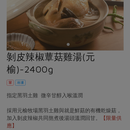
畜產肉類
水產
廚房瑜伽
合作25-經典快閃最後一週
水畜加工品
料理方式
產品檢驗
合作25-精選產品第四彈
關注議題
烘焙．點心
自主把關
合作25-精選產品第三彈
調理食材・點心
減硝酸鹽
惜食
醬料
檢驗報告
更多當季產品
調味醬料/南北貨
烘焙
非基改運動
支持本土農糧
湯品．鍋物
硝酸鹽檢驗
休閒零嘴
沖泡飲品
廢核運動
能源議題
剝皮辣椒蕈菇雞湯(元
漬物
議題活動
保健食品
減添加物
減塑減廢
涼拌沙拉
榆)-2400g
社員權益
主婦聯盟X樂齡網特約優惠案
公益金
食農教育
飲品
居家好物
合作社法規
30%rPET紅烏龍茶
更多議題
葷
冷凍
美妝保養
個人清潔
社務專區
2024農業發展計畫年度報告
指定黑羽土雞 微辛甘醇入喉溫潤
主題食譜
生活者e週報
家庭清潔
織品
選舉專區
更多議題活動
異國料理
日用品
圖書禮品
採用元榆牧場黑羽土雞與就是鮮菇的有機乾燥菇，
綠主張月刊
年菜食譜
加入剝皮辣椒共同熬煮後湯頭溫潤回甘。
【限量供
防災用品
最新消息
把最好的台灣味帶回家！
應】
典藏閱覽室
養身食補