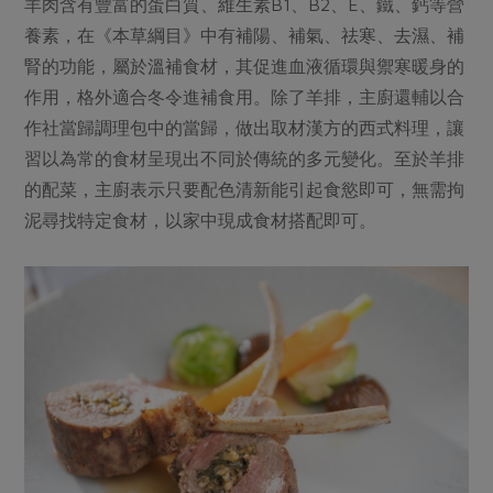
媒體報導
羊肉含有豐富的蛋白質、維生素B1、B2、E、鐵、鈣等營
最新產品
節慶大餐
養素，在《本草綱目》中有補陽、補氣、祛寒、去濕、補
下載專區
腎的功能，屬於溫補食材，其促進血液循環與禦寒暖身的
優惠專區
作用，格外適合冬令進補食用。除了羊排，主廚還輔以合
高麗菜海鮮煎餅
地區活動
作社當歸調理包中的當歸，做出取材漢方的西式料理，讓
素食專區
習以為常的食材呈現出不同於傳統的多元變化。至於羊排
社務會議
地區活動
樂齡友善
的配菜，主廚表示只要配色清新能引起食慾即可，無需拘
活動報下載
泥尋找特定食材，以家中現成食材搭配即可。