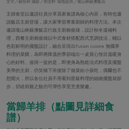
文字／蘇怡和 攝影／郭宏軒 場地提供／瓏山林蘇澳飯店
畜產肉類
水產
廚房瑜伽
傳到心坎裡，誠心又澎派
水畜加工品
料理方式
主婦食堂以邀請社員分享居家食譜為核心內容，有時也邀
產品檢驗
合作25-經典快閃最後一週
關注議題
請飯店主廚登場，讓大家學習專業廚師的料理方法。本次
烘焙．點心
自主把關
合作25-精選產品第四彈
調理食材・點心
邀請瓏山林蘇澳飯店行政主廚賴俊雄，設計秋冬溫補料
減硝酸鹽
惜食
醬料
檢驗報告
理，西餐主廚賴俊雄以中式食材搭配西式烹調技法，輔以
更多當季產品
調味醬料/南北貨
烘焙
非基改運動
支持本土農糧
湯品．鍋物
色彩鮮明的擺盤設計，融合呈現出Fusion cuisine 無國界
硝酸鹽檢驗
休閒零嘴
沖泡飲品
廢核運動
能源議題
料理的菜餚，為即將降溫的季節端出一桌賞心悅目溫暖身
漬物
議題活動
保健食品
減添加物
減塑減廢
心的好料。值得一提的是，即便身為熟稔法式料理及擺盤
涼拌沙拉
社員權益
主婦聯盟X樂齡網特約優惠案
美學的主廚，仍笑稱下班後除了做菜給小孩吃，偶爾也不
公益金
食農教育
飲品
居家好物
想開火，所以各位社員不用看到星級料理的細緻擺盤就卻
合作社法規
30%rPET紅烏龍茶
更多議題
步，切磋廚藝之餘仍可彈性享受烹煮樂趣。
美妝保養
個人清潔
社務專區
2024農業發展計畫年度報告
主題食譜
生活者e週報
家庭清潔
織品
選舉專區
更多議題活動
當歸羊排（點圖見詳細食
異國料理
日用品
圖書禮品
綠主張月刊
譜）
年菜食譜
防災用品
最新消息
傳到心坎裡，誠心又澎派
典藏閱覽室
養身食補