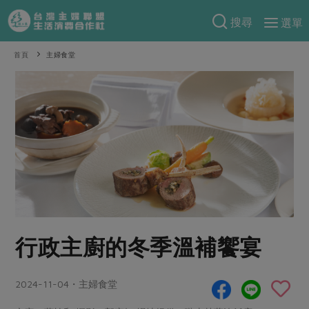
搜尋
選單
產品分類
首頁
主婦食堂
當季蔬果
食譜料理
一籃菜
當令水果
食材
特別企畫
芽苗類
蕈菇類
米食
預購活動
綠主張
辛香料類
麵食
把最好的台灣味帶回家！
觀點文章
關於合作社
肉食
奶蛋豆・五穀
防災用品預購圓滿結束
主婦食堂
一籃菜真心話
海鮮
蛋
乳製品
認識合作社
重要公告
2026年端午節預購圓滿結束
行政主廚的冬季溫補饗宴
社內大小事
合作聯合國
常備菜
豆製品
米麵雜糧
關於我們
更多預購活動
產品故事
生活提案
蔬食
合作社組織
2024-11-04・主婦食堂
肉品・水產
樂齡生活
親子食育
蛋料理
當季產品
員工與求才