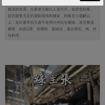
黑羽土雞個性活潑好動，肉質較為結實有嚼勁，是燉
雞湯的首選。生產者元榆以人道方式，低密度飼養，
提供雞隻充足的運動場地和棲架，飼養至16週齡以
上，並於屠宰前五週不使用任何抗生藥物，達完整退
藥期，肉質Q彈、有嚼勁，風味佳，適合香煎、烤、炸
等料理。