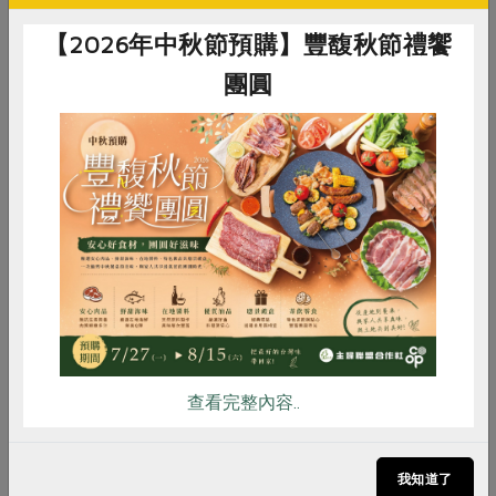
【2026年中秋節預購】豐馥秋節禮饗
團圓
惜食
RPET
食譜
減硝酸鹽
雞蛋
食安
共同購買
查看完整內容..
合作社好用食材推薦
黑羽土雞腿
我知道了