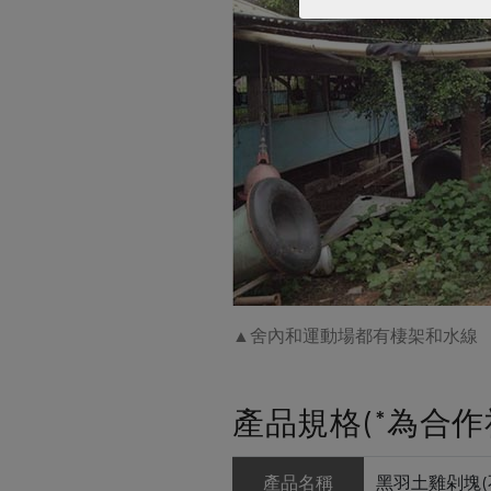
▲舍內和運動場都有棲架和水線
產品規格(*為合作
產品名稱
黑羽土雞剁塊(