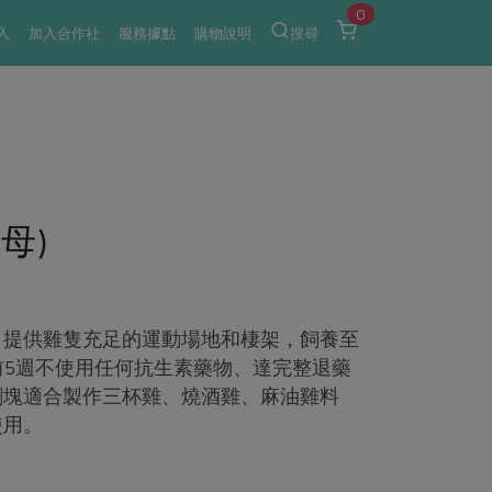
0
入
加入合作社
服務據點
購物說明
搜尋
母)
，提供雞隻充足的運動場地和棲架，飼養至
前5週不使用任何抗生素藥物、達完整退藥
剁塊適合製作三杯雞、燒酒雞、麻油雞料
使用。