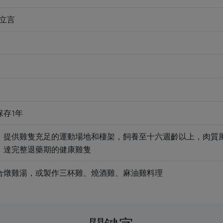
立言
保存1年
，提供雞隻充足的運動場地和棲架，飼養至十六週齡以上，肉質
、達完整退藥期的健康雞隻
合燉雞湯，或製作三杯雞、燒酒雞、麻油雞料理