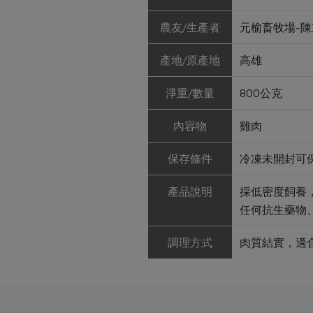
農友/生產者
元榆畜牧場-陳
產地/原產地
高雄
淨重/數量
800公克
內容物
雞肉
保存條件
冷凍未開封可
產品說明
採低密度飼養
任何抗生藥物
調理方式
肉質結實，適