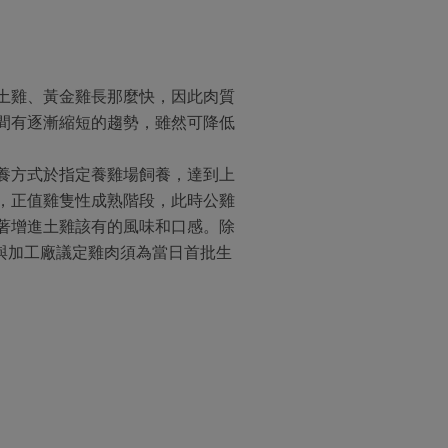
土雞、黃金雞長那麼快，因此肉質
間有逐漸縮短的趨勢，雖然可降低
養方式於指定養雞場飼養，達到上
，正值雞隻性成熟階段，此時公雞
著增進土雞該有的風味和口感。除
與加工廠議定雞肉須為當日首批生