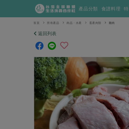
產品分類
食譜料理
特
首頁
所有產品
肉品・水產
畜產肉類
雞肉
返回列表