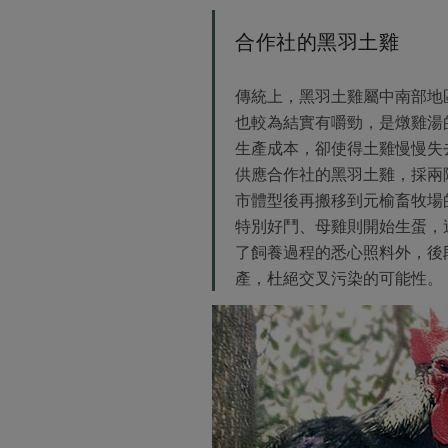
合作社的黑羽土雞
傳統上，黑羽土雞屬中南部地
也較為結實有嚼勁，是燉雞湯
生產成本，卻使得土雞慢慢失
供應合作社的黑羽土雞，採兩
市體型後再搬移到元榆畜牧場
特別好鬥、母雞則開始生蛋，
了飼養過程的悉心照料外，後
產，杜絕交叉污染的可能性。