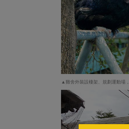
▲雞舍外裝設棲架、規劃運動場