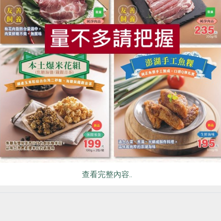
食
RPET
食譜
減硝酸鹽
雞蛋
食安
共同
坪
查看完整內容..