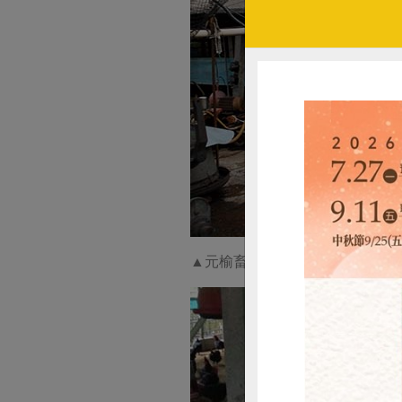
▲元榆畜牧場共有八棟雞舍，每