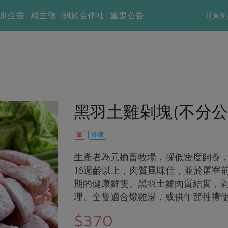
別企畫
綠主張
關於合作社
重要公告
社員登
黑羽土雞剁塊(不分公
葷
冷凍
生產者為元榆畜牧場，採低密度飼養
16週齡以上，肉質風味佳，並於屠宰
期的健康雞隻。黑羽土雞肉質結實，
理。全隻適合燉雞湯，或供年節牲禮
$370