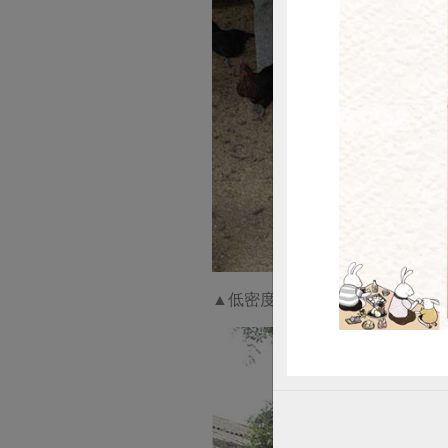
惜
▲低密度飼養，飼養密度為8隻/