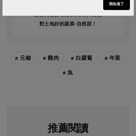
我知道了
原文刊登於 2020年01月192期
對土地好的蔬菜-自然甜！
# 元榆
# 雞肉
# 白蘿蔔
# 年菜
# 魚
推薦閱讀