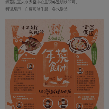
鍋蓋以直火水煮至中心呈現略透明狀即可。
料理應用：白蘿蔔滷牛腱、各式湯品