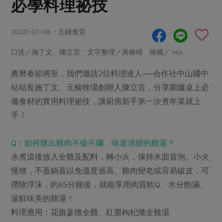
必學料理祕技
畜產肉類
水產
廚房瑜伽
傳到心坎裡，誠心又澎派
水畜加工品
料理方式
產品檢驗
合作25-經典快閃最後一週
2020-01-06・主婦食堂
關注議題
烘焙．點心
自主把關
合作25-精選產品第四彈
調理食材・點心
減硝酸鹽
惜食
口述／施丁文、陳立言 文字整理／黃榆晴 繪圖／ Hui
醬料
檢驗報告
更多當季產品
調味醬料/南北貨
烘焙
非基改運動
支持本土農糧
農曆春節將至，我們邀請2位料理達人──合作社中山國中
湯品．鍋物
硝酸鹽檢驗
休閒零嘴
沖泡飲品
站站長施丁文、元榆牧場創辦人陳立言，分享圍爐桌上必
廢核運動
能源議題
漬物
議題活動
備食材的實用料理祕技，讓廚房新手第一次煮年菜就上
保健食品
減添加物
減塑減廢
涼拌沙拉
手！
社員權益
主婦聯盟X樂齡網特約優惠案
公益金
食農教育
飲品
居家好物
合作社法規
30%rPET紅烏龍茶
更多議題
Q：如何燉出雞肉不柴不爛、味道清甜的雞湯？
美妝保養
個人清潔
社務專區
2024農業發展計畫年度報告
水煮滾後放入全雞及配料，轉小火，保持水面冒泡、小火
主題食譜
生活者e週報
家庭清潔
織品
慢燉，不蓋鍋蓋以免溫度過高、雞肉變老或容易破皮，可
選舉專區
更多議題活動
異國料理
撈除浮沫，約65分鐘後，就能享用肉質軟Q、水分飽滿、
日用品
圖書禮品
綠主張月刊
湯鮮味美的雞湯！
年菜食譜
防災用品
最新消息
傳到心坎裡，誠心又澎派
料理應用：花旗蔘燉全雞、紅棗枸杞燉全雞湯
典藏閱覽室
養身食補