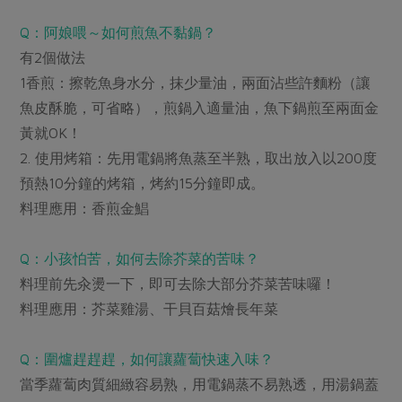
媒體報導
最新產品
節慶大餐
Q：阿娘喂～如何煎魚不黏鍋？
下載專區
有2個做法
優惠專區
1香煎：擦乾魚身水分，抹少量油，兩面沾些許麵粉（讓
高麗菜海鮮煎餅
地區活動
素食專區
魚皮酥脆，可省略），煎鍋入適量油，魚下鍋煎至兩面金
社務會議
地區活動
黃就OK！
樂齡友善
2. 使用烤箱：先用電鍋將魚蒸至半熟，取出放入以200度
活動報下載
預熱10分鐘的烤箱，烤約15分鐘即成。
料理應用：香煎金鯧
Q：小孩怕苦，如何去除芥菜的苦味？
料理前先汆燙一下，即可去除大部分芥菜苦味囉！
料理應用：芥菜雞湯、干貝百菇燴長年菜
Q：圍爐趕趕趕，如何讓蘿蔔快速入味？
當季蘿蔔肉質細緻容易熟，用電鍋蒸不易熟透，用湯鍋蓋