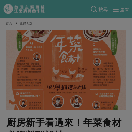
搜尋
選單
產品分類
首頁
主婦食堂
當季蔬果
食譜料理
一籃菜
當令水果
食材
特別企畫
芽苗類
蕈菇類
米食
預購活動
綠主張
辛香料類
麵食
把最好的台灣味帶回家！
觀點文章
關於合作社
肉食
奶蛋豆・五穀
防災用品預購圓滿結束
主婦食堂
一籃菜真心話
海鮮
蛋
乳製品
認識合作社
重要公告
2026年端午節預購圓滿結束
社內大小事
合作聯合國
常備菜
豆製品
米麵雜糧
關於我們
更多預購活動
產品故事
生活提案
蔬食
合作社組織
廚房新手看過來！年菜食材
肉品・水產
樂齡生活
親子食育
蛋料理
當季產品
員工與求才