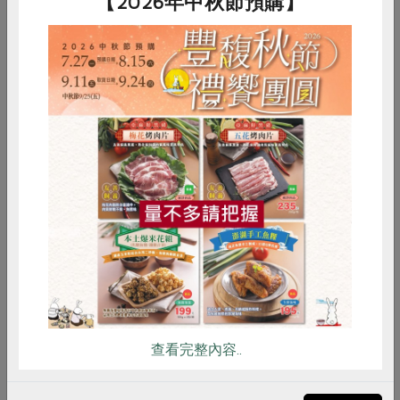
【2026年中秋節預購】
惜食
RPET
食譜
減硝酸鹽
雞蛋
食安
共同購買
查看完整內容..