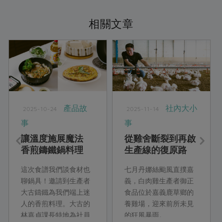
相關文章
產品故
社內大小
2025-10-24
2025-11-14
事
事
讓溫度施展魔法
從雞舍斷裂到再啟
香煎鑄鐵鍋料理
生產線的復原路
御正食品打造防災
這次食譜我們談食材也
七月丹娜絲颱風直撲嘉
韌性
聊鍋具！邀請到生產者
義，白肉雞生產者御正
大古鑄鐵為我們端上迷
食品位於嘉義鹿草鄉的
人的香煎料理。大古的
養雞場，迎來前所未見
林嘉貞課長特地為社員
的狂風暴雨。