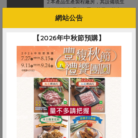
2.本產品生產製程廠房，其設備或生
產管線有處理含有蛋、芒果、花生、
網站公告
奶類、魚、甲殼類、軟體動物類、堅
果、芝麻、芹菜、種子類、芥末、亞
硫酸鹽、螺貝類及其製品。
【2026年中秋節預購】
備註/
須冷凍
其他標示
非供即食，應充分加熱
關鍵字
惜食
RPET
食譜
減硝酸鹽
# 雞腿
# 御正
# 雞肉
雞蛋
食安
共同購買
你可能有興趣的產品