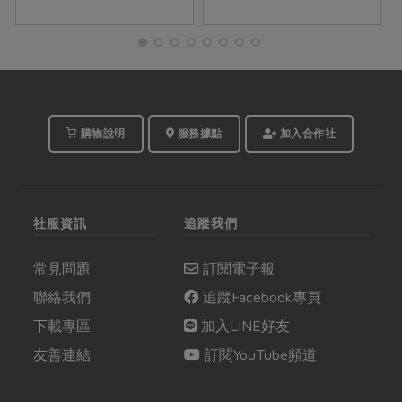
設計兩道食譜，由嫻熟
料理的林晏徹經理示
範。鹽麴烘蛋運用友善
動物福利蛋，加上有機
鹽麴，搭配鑄鐵炒鍋的
續熱能力讓蛋香四溢。
而善糧白肉雞肉質Q
購物說明
服務據點
加入合作社
彈，以鑄鐵炒鍋將雞腿
煎得外酥內嫩，咬開柔
軟多汁，更是齒頰生
津。
社服資訊
追蹤我們
常見問題
訂閱電子報
聯絡我們
追蹤Facebook專頁
下載專區
加入LINE好友
友善連結
訂閱YouTube頻道