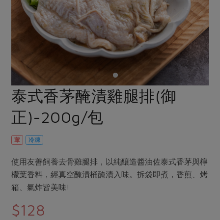
畜產肉類
水產
廚房瑜伽
合作25-經典快閃最後一週
水畜加工品
料理方式
產品檢驗
合作25-精選產品第四彈
關注議題
烘焙．點心
自主把關
合作25-精選產品第三彈
調理食材・點心
減硝酸鹽
惜食
醬料
檢驗報告
更多當季產品
調味醬料/南北貨
烘焙
非基改運動
支持本土農糧
湯品．鍋物
硝酸鹽檢驗
休閒零嘴
沖泡飲品
廢核運動
能源議題
泰式香茅醃漬雞腿排(御
漬物
議題活動
保健食品
減添加物
減塑減廢
涼拌沙拉
正)-200g/包
社員權益
主婦聯盟X樂齡網特約優惠案
公益金
食農教育
飲品
居家好物
合作社法規
30%rPET紅烏龍茶
更多議題
葷
冷凍
美妝保養
個人清潔
社務專區
2024農業發展計畫年度報告
主題食譜
使用友善飼養去骨雞腿排，以純釀造醬油佐泰式香茅與檸
生活者e週報
家庭清潔
織品
選舉專區
更多議題活動
檬葉香料，經真空醃漬桶醃漬入味。拆袋即煮，香煎、烤
異國料理
日用品
圖書禮品
箱、氣炸皆美味!
綠主張月刊
年菜食譜
防災用品
最新消息
把最好的台灣味帶回家！
$128
典藏閱覽室
養身食補