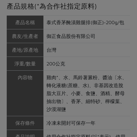
產品規格(*為合作社指定原料)
產品名稱
泰式香茅醃漬雞腿排(御正)-200g/包
農友/生產者
御正食品股份有限公司
產地/原產地
台灣
淨重/數量
200公克
內容物
雞肉*、水、馬鈴薯澱粉、醬油〔水、
轉化液糖(蔗糖、水)、非基因改造脫
脂大豆片、小麥、食鹽、酒精、酵母
抽出物〕、香茅、細特砂、檸檬葉、
沙漠湖鹽
保存條件
冷凍未開封可保存一年
產品說明
使用合作社指定原料(以*表示)。使用