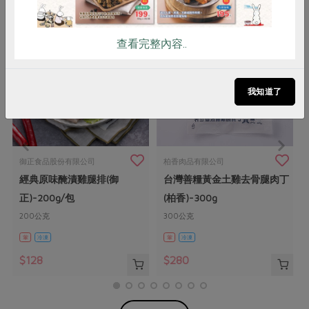
查看完整內容..
我知道了
御正食品股份有限公司
柏香肉品有限公司
經典原味醃漬雞腿排(御
台灣善糧黃金土雞去骨腿肉丁
正)-200g/包
(柏香)-300g
200公克
300公克
葷
冷凍
葷
冷凍
$128
$280