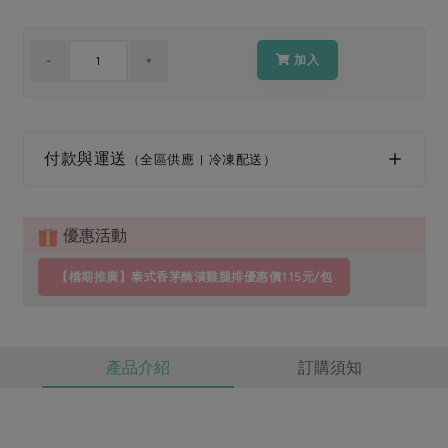
媒體報導
最新產品
節慶大餐
下載專區
加入
優惠專區
高麗菜海鮮煎餅
地區活動
素食專區
社務會議
地區活動
付款與運送
（全區供應 | 冷凍配送）
樂齡友善
活動報下載
優惠活動
【檔期推廣】泰式香茅醃漬雞腿排優惠價115元/包
產品介紹
訂購須知