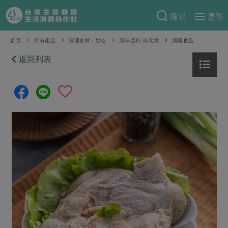
搜尋
選單
產品分類
首頁
所有產品
調理食材・點心
調味醬料/南北貨
調理食品
當季蔬果
返回列表
食譜料理
一籃菜
當令水果
食材
特別企畫
芽苗類
蕈菇類
米食
預購活動
綠主張
辛香料類
麵食
把最好的台灣味帶回家！
觀點文章
關於合作社
肉食
奶蛋豆・五穀
防災用品預購圓滿結束
主婦食堂
一籃菜真心話
海鮮
蛋
乳製品
認識合作社
重要公告
2026年端午節預購圓滿結束
社內大小事
合作聯合國
常備菜
豆製品
米麵雜糧
關於我們
更多預購活動
產品故事
生活提案
蔬食
合作社組織
肉品・水產
樂齡生活
親子食育
蛋料理
當季產品
員工與求才