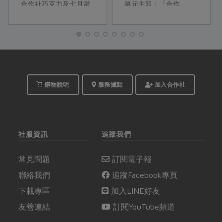
合作社巧克力及七月當
單元主題：「合作
令食材，來設計獨特風
ESG」、「合作人開
味的巧克力料理！
講」、「合作瞭望
台」、「合作真食
物」，精彩合作故事，
邀你一起收聽。
購物說明
服務據點
加入合作社
社服資訊
追蹤我們
常見問題
訂閱電子報
聯絡我們
追蹤Facebook專頁
下載專區
加入LINE好友
友善連結
訂閱YouTube頻道