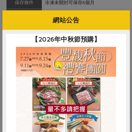
保存條件
冷凍未開封可保存6個月
產品說明
豬隻身分證化管理，豬肉嚴格管控藥
網站公告
物殘留，於HACCP系統管控的工廠進
行加工
【2026年中秋節預購】
調理方式
適合煎豬排，或醃漬後做成燒烤料
理；也可切成肉絲來炒肉，具有多汁
的口感
關鍵字
惜食
RPET
食譜
減硝酸鹽
# 信功
# 豬肉
雞蛋
食安
共同購買