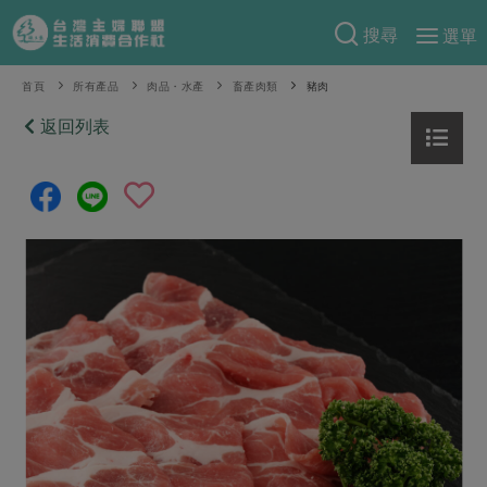
搜尋
選單
產品分類
首頁
所有產品
肉品・水產
畜產肉類
豬肉
當季蔬果
返回列表
食譜料理
一籃菜
當令水果
食材
特別企畫
芽苗類
蕈菇類
米食
預購活動
綠主張
辛香料類
麵食
把最好的台灣味帶回家！
觀點文章
關於合作社
肉食
奶蛋豆・五穀
防災用品預購圓滿結束
主婦食堂
一籃菜真心話
海鮮
蛋
乳製品
認識合作社
重要公告
2026年端午節預購圓滿結束
社內大小事
合作聯合國
常備菜
豆製品
米麵雜糧
關於我們
更多預購活動
產品故事
生活提案
蔬食
合作社組織
肉品・水產
樂齡生活
親子食育
蛋料理
當季產品
員工與求才