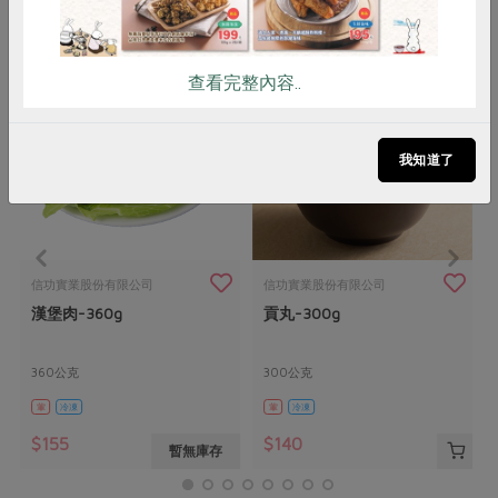
你可能有興趣的產品
查看完整內容..
我知道了
信功實業股份有限公司
信功實業股份有限公司
漢堡肉-360g
貢丸-300g
360公克
300公克
葷
冷凍
葷
冷凍
$155
$140
暫無庫存