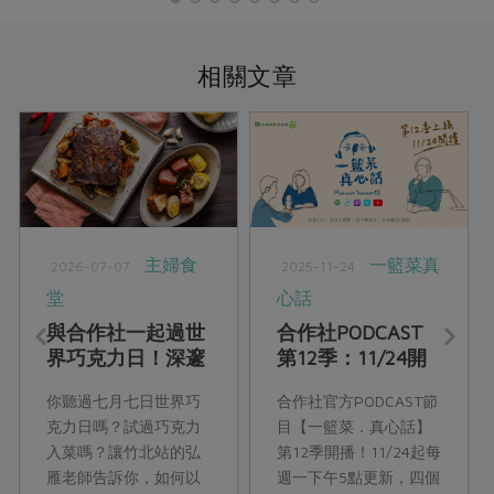
相關文章
主婦食
一籃菜真
2026-07-07
2025-11-24
堂
心話
與合作社一起過世
合作社PODCAST
界巧克力日！深邃
第12季：11/24開
醇厚的巧克力鹹食
播！
你聽過七月七日世界巧
合作社官方PODCAST節
饗宴
克力日嗎？試過巧克力
目【一籃菜．真心話】
入菜嗎？讓竹北站的弘
第12季開播！11/24起每
雁老師告訴你，如何以
週一下午5點更新，四個