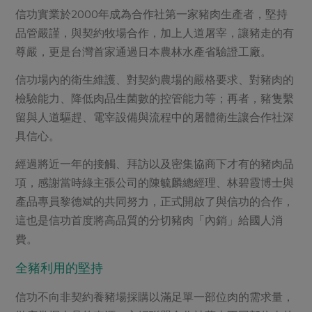
信功實業於2000年成為合作社第一家豬肉生產者，堅持
品管嚴謹，與契約牧場合作，加上人道屠宰，讓豬走的有
尊嚴，更是台灣首家通過日本農林水產省驗證工廠。
信功場內的衛生維護、對契約農場的嚴格要求、對豬肉的
檢驗能力、降低肉品生菌數的控管能力等；再者，豬隻繫
留與人道驅趕、電宰設備與流程中的屠體衛生讓合作社深
具信心。
經過將近一年的接觸、拜訪以及密集協商下才有的豬肉品
項，感謝當時綠主張公司的陳毓麟總經理、林碧霞博士與
產品專員黎德斌的共同努力，正式開啟了與信功的合作，
這也是信功首度將高品質的分切豬肉「內銷」給國人消
費。
全豬利用的堅持
信功不向非契約養豬場採購以滿足單一部位肉的需求量，