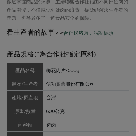
徹底掌握肉品的來源。主婦聯盟合作社藉由不同部位肉的
產品開發，不僅減少剩餘肉的浪費，從源頭解決生產者的
問題，也等於多了一道食品安全的保障。
看生產者的故事>>
合作找豬肉，話說從頭
產品規格(*為合作社指定原料)
產品名稱
梅花肉片-600g
農友/生產者
信功實業股份有限公司
產地/原產地
台灣
淨重/數量
600公克
內容物
豬肉