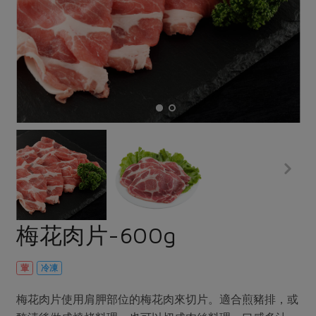
畜產肉類
水產
廚房瑜伽
合作25-經典快閃最後一週
水畜加工品
料理方式
產品檢驗
合作25-精選產品第四彈
關注議題
烘焙．點心
自主把關
合作25-精選產品第三彈
調理食材・點心
減硝酸鹽
惜食
醬料
檢驗報告
更多當季產品
調味醬料/南北貨
烘焙
非基改運動
支持本土農糧
湯品．鍋物
硝酸鹽檢驗
休閒零嘴
沖泡飲品
廢核運動
能源議題
漬物
議題活動
保健食品
減添加物
減塑減廢
涼拌沙拉
社員權益
主婦聯盟X樂齡網特約優惠案
公益金
食農教育
飲品
居家好物
合作社法規
30%rPET紅烏龍茶
更多議題
美妝保養
個人清潔
社務專區
2024農業發展計畫年度報告
梅花肉片-600g
主題食譜
生活者e週報
家庭清潔
織品
選舉專區
更多議題活動
異國料理
日用品
圖書禮品
葷
冷凍
綠主張月刊
年菜食譜
防災用品
最新消息
把最好的台灣味帶回家！
梅花肉片使用肩胛部位的梅花肉來切片。適合煎豬排，或
典藏閱覽室
養身食補