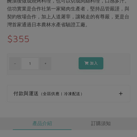
醃漬後做成燒烤料理，也可以切成肉絲料理，口感多汁。
媒體報導
最新產品
節慶大餐
信功實業是合作社第一家豬肉生產者，堅持品管嚴謹，與
下載專區
契約牧場合作，加上人道屠宰，讓豬走的有尊嚴，更是台
優惠專區
灣首家通過日本農林水產省驗證工廠。
高麗菜海鮮煎餅
地區活動
$355
素食專區
社務會議
地區活動
樂齡友善
活動報下載
加入
付款與運送
（全區供應 | 冷凍配送）
產品介紹
訂購須知