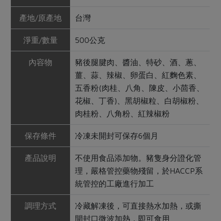
產地/原產地
台灣
淨重/數量
500公克
內容物
豬後腿腱肉、醬油、特砂、酒、蔥、
薑、蒜、辣椒、卵蛋白、紅麴色素、
五香粉(肉桂、八角、陳皮、小茴香、
花椒、丁香)、黑胡椒粒、白胡椒粉、
肉桂粉、八角粉、紅辣椒粉
保存條件
冷凍未開封可保存6個月
產品說明
不使用食品添加物。豬隻身分證化管
理，嚴格管控藥物殘留，於HACCP系
統管控的工廠進行加工
調理方式
冷藏解凍後，可直接熱水加熱，或撕
開封口微波加熱，即可食用