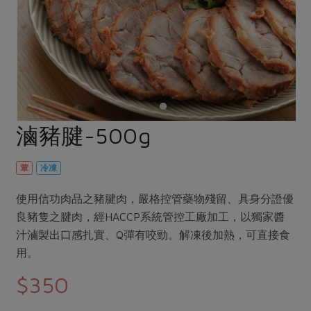
畜產肉類
水產
廚房瑜伽
合作25-經典快閃最後一週
水畜加工品
料理方式
產品檢驗
合作25-精選產品第四彈
關注議題
烘焙．點心
自主把關
合作25-精選產品第三彈
調理食材・點心
減硝酸鹽
惜食
醬料
檢驗報告
更多當季產品
調味醬料/南北貨
烘焙
非基改運動
支持本土農糧
湯品．鍋物
硝酸鹽檢驗
休閒零嘴
沖泡飲品
廢核運動
能源議題
滷豬腱-500g
漬物
議題活動
保健食品
減添加物
減塑減廢
涼拌沙拉
社員權益
主婦聯盟X樂齡網特約優惠案
葷
冷凍
公益金
食農教育
飲品
居家好物
合作社法規
30%rPET紅烏龍茶
更多議題
使用信功肉品之豬腱肉，嚴格控管藥物殘留、具身分證優
美妝保養
個人清潔
社務專區
2024農業發展計畫年度報告
良豬隻之腱肉，經HACCP系統管控工廠加工，以獨家醬
主題食譜
生活者e週報
汁滷製出口感扎實、Q彈有咬勁。解凍後加熱，可直接食
家庭清潔
織品
選舉專區
更多議題活動
用。
異國料理
日用品
圖書禮品
綠主張月刊
$350
年菜食譜
防災用品
最新消息
把最好的台灣味帶回家！
典藏閱覽室
養身食補