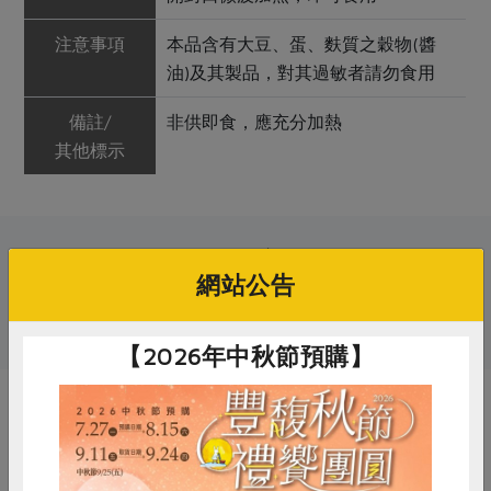
注意事項
本品含有大豆、蛋、麩質之穀物(醬
油)及其製品，對其過敏者請勿食用
備註/
非供即食，應充分加熱
其他標示
關鍵字
網站公告
# 信功
# 豬肉
# 滷味
【2026年中秋節預購】
你可能有興趣的產品