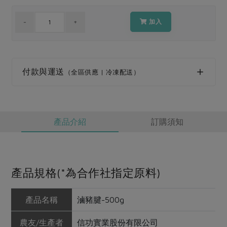
媒體報導
最新產品
節慶大餐
下載專區
加入
優惠專區
高麗菜海鮮煎餅
地區活動
素食專區
付款與運送
（全區供應 | 冷凍配送）
社務會議
地區活動
樂齡友善
活動報下載
產品介紹
訂購須知
產品規格(*為合作社指定原料)
產品名稱
滷豬腱-500g
農友/生產者
信功實業股份有限公司