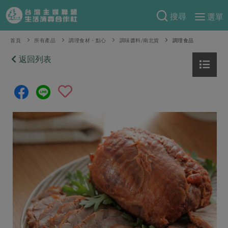
搜尋
選單
產品分類
首頁
所有產品
調理食材・點心
調味醬料/南北貨
調理食品
當季蔬果
返回列表
食譜料理
一籃菜
當令水果
食材
特別企畫
芽苗類
蕈菇類
米食
預購活動
綠主張
辛香料類
麵食
把最好的台灣味帶回家！
觀點文章
關於合作社
肉食
奶蛋豆・五穀
防災用品預購圓滿結束
主婦食堂
一籃菜真心話
海鮮
蛋
乳製品
認識合作社
重要公告
2026年端午節預購圓滿結束
社內大小事
合作聯合國
常備菜
豆製品
米麵雜糧
關於我們
更多預購活動
產品故事
生活提案
蔬食
合作社組織
肉品・水產
樂齡生活
親子食育
蛋料理
當季產品
員工與求才