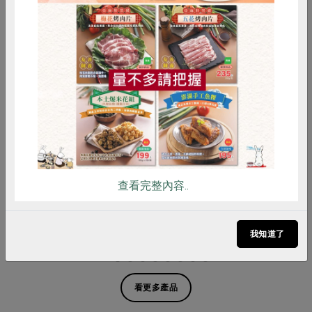
惜食
RPET
食譜
減硝酸鹽
雞蛋
食安
共同購買
信功實業股份有限公司
信功實業股份有限公司
漢堡肉-360g
貢丸-300g
查看完整內容..
360公克
300公克
葷
冷凍
葷
冷凍
$155
$140
我知道了
暫無庫存
看更多產品