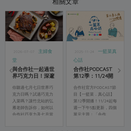
相關文章
主婦食
一籃菜真
2026-07-07
2025-11-24
堂
心話
與合作社一起過世
合作社PODCAST
界巧克力日！深邃
第12季：11/24開
醇厚的巧克力鹹食
播！
你聽過七月七日世界巧
合作社官方PODCAST節
饗宴
克力日嗎？試過巧克力
目【一籃菜．真心話】
入菜嗎？讓竹北站的弘
第12季開播！11/24起每
雁老師告訴你，如何以
週一下午5點更新，四個
合作社巧克力及七月當
單元主題：「合作
令食材，來設計獨特風
ESG」、「合作人開
味的巧克力料理！
講」、「合作瞭望