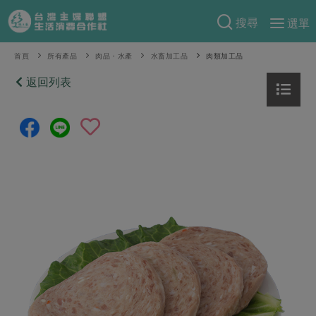
搜尋
選單
產品分類
首頁
所有產品
肉品・水產
水畜加工品
肉類加工品
當季蔬果
返回列表
食譜料理
一籃菜
當令水果
食材
特別企畫
芽苗類
蕈菇類
米食
預購活動
綠主張
辛香料類
麵食
把最好的台灣味帶回家！
觀點文章
關於合作社
肉食
奶蛋豆・五穀
防災用品預購圓滿結束
主婦食堂
一籃菜真心話
海鮮
蛋
乳製品
認識合作社
重要公告
2026年端午節預購圓滿結束
社內大小事
合作聯合國
常備菜
豆製品
米麵雜糧
關於我們
更多預購活動
產品故事
生活提案
蔬食
合作社組織
肉品・水產
樂齡生活
親子食育
蛋料理
當季產品
員工與求才