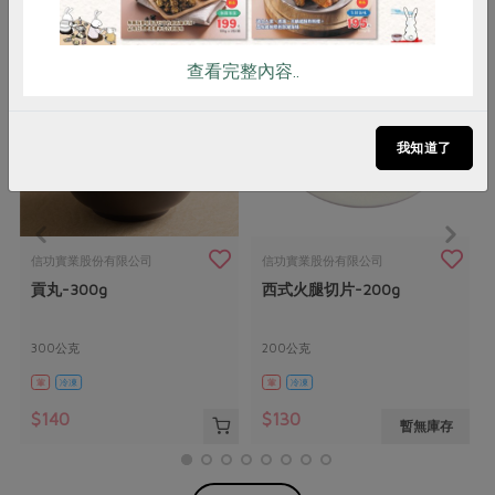
查看完整內容..
我知道了
信功實業股份有限公司
信功實業股份有限公司
貢丸-300g
西式火腿切片-200g
300公克
200公克
葷
冷凍
葷
冷凍
$140
$130
暫無庫存