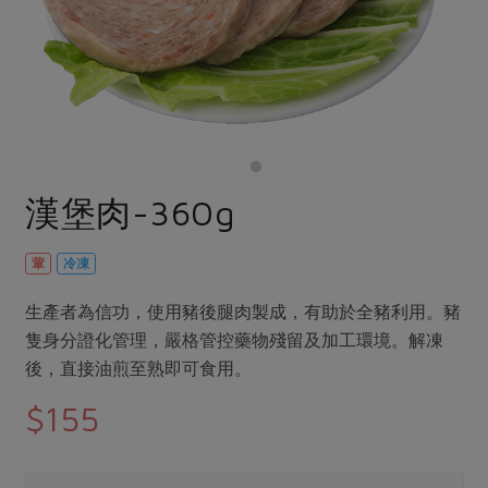
畜產肉類
水產
廚房瑜伽
合作25-經典快閃最後一週
水畜加工品
料理方式
產品檢驗
合作25-精選產品第四彈
關注議題
烘焙．點心
自主把關
合作25-精選產品第三彈
調理食材・點心
減硝酸鹽
惜食
醬料
檢驗報告
更多當季產品
調味醬料/南北貨
烘焙
非基改運動
支持本土農糧
湯品．鍋物
硝酸鹽檢驗
休閒零嘴
沖泡飲品
廢核運動
能源議題
漢堡肉-360g
漬物
議題活動
保健食品
減添加物
減塑減廢
涼拌沙拉
社員權益
主婦聯盟X樂齡網特約優惠案
葷
冷凍
公益金
食農教育
飲品
居家好物
合作社法規
30%rPET紅烏龍茶
更多議題
生產者為信功，使用豬後腿肉製成，有助於全豬利用。豬
美妝保養
個人清潔
社務專區
2024農業發展計畫年度報告
隻身分證化管理，嚴格管控藥物殘留及加工環境。解凍
主題食譜
生活者e週報
後，直接油煎至熟即可食用。
家庭清潔
織品
選舉專區
更多議題活動
異國料理
$155
日用品
圖書禮品
綠主張月刊
年菜食譜
防災用品
最新消息
把最好的台灣味帶回家！
典藏閱覽室
養身食補