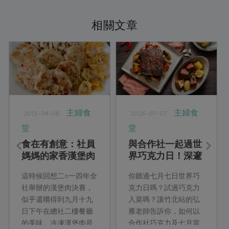
相關文章
主婦食
主婦食
2015-04-08
2026-07-07
堂
堂
食在有創意：社員
與合作社一起過世
媽媽的家香漢堡肉
界巧克力日！深邃
醇厚的巧克力鹹食
這時候回想二○一四年全
你聽過七月七日世界巧
饗宴
社舉辦的漢堡肉決賽，
克力日嗎？試過巧克力
似乎還嚐得到九月十九
入菜嗎？讓竹北站的弘
日下午在總社二樓餐廳
雁老師告訴你，如何以
的美味。冷凍漢堡肉是
合作社巧克力及七月當