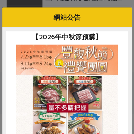
調理方式
冷藏解凍後直接油煎至熟即可食用
網站公告
注意事項
本品含有蛋、牛奶、大豆及其製品，
對其過敏者請勿食用
【2026年中秋節預購】
備註/
非供即食，應充分加熱
其他標示
關鍵字
惜食
RPET
食譜
減硝酸鹽
# 信功
# 漢堡肉
# 豬肉
雞蛋
食安
共同購買
你可能有興趣的產品