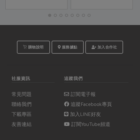
很多社員面對忙碌早晨
令食材，來設計獨特風
或是孩子下午點心的好
味的巧克力料理！
幫手，有著穩定的需
求。...
購物說明
服務據點
加入合作社
社服資訊
追蹤我們
常見問題
訂閱電子報
聯絡我們
追蹤Facebook專頁
下載專區
加入LINE好友
友善連結
訂閱YouTube頻道