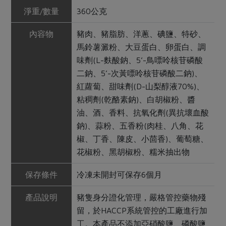
淨重/數量
360公克
內容物
豬肉、豬脂肪、洋蔥、碘鹽、特砂、
馬鈴薯澱粉、大豆蛋白、卵蛋白、調
味劑(L-麩酸鈉、5’-鳥嘌呤核苷磷酸
二鈉、5’-次黃嘌呤核苷磷酸二鈉)、
紅蘿蔔、甜味劑(D-山梨醇液70%)、
粘稠劑(乾酪素鈉)、白胡椒粉、醬
油、酒、香料、抗氧化劑(異抗壞血酸
鈉)、蒜粉、五香粉(肉桂、八角、花
椒、丁香、陳皮、小茴香)、葡萄糖、
花椒粉、黑胡椒粉、糯米抽出物
保存條件
冷凍未開封可保存6個月
產品說明
豬隻身分證化管理，嚴格管控藥物殘
留，於HACCP系統管控的工廠進行加
工。本產品不添加亞硝酸鹽、磷酸鹽