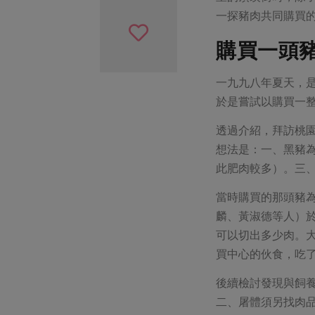
一探豬肉共同購買
購買一頭
一九九八年夏天，
於是嘗試以購買一
透過介紹，拜訪桃
想法是：一、黑豬
此肥肉較多）。三
當時購買的那頭豬
麟、黃淑德等人）
可以切出多少肉。
買中心的伙食，吃
後續檢討發現與飼
二、屠體須另找肉