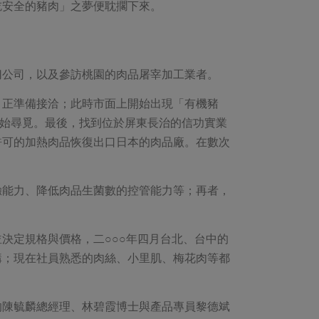
吃安全的豬肉」之夢便耽擱下來。
切公司，以及參訪桃園的肉品屠宰加工業者。
，正準備接洽；此時市面上開始出現「有機豬
開始尋覓。最後，找到位於屏東長治的信功實業
許可的加熱肉品恢復出口日本的肉品廠。在數次
驗能力、降低肉品生菌數的控管能力等；再者，
決定規格與價格，二○○○年四月台北、台中的
購；現在社員熟悉的肉絲、小里肌、梅花肉等都
的陳毓麟總經理、林碧霞博士與產品專員黎德斌