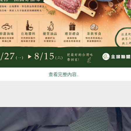
食
RPET
食譜
減硝酸鹽
雞蛋
食安
共同
查看完整內容..