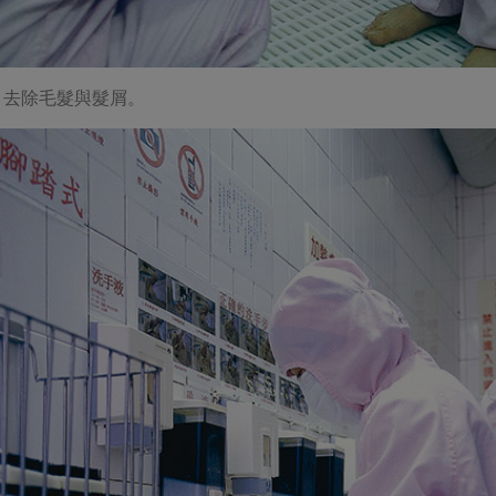
，去除毛髮與髮屑。