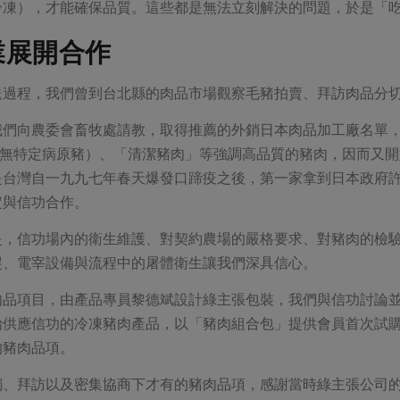
冷凍），才能確保品質。這些都是無法立刻解決的問題，於是「
業展開合作
送過程，我們曾到台北縣的肉品市場觀察毛豬拍賣、拜訪肉品分
我們向農委會畜牧處請教，取得推薦的外銷日本肉品加工廠名單
（無特定病原豬）、「清潔豬肉」等強調高品質的豬肉，因而又
是台灣自一九九七年春天爆發口蹄疫之後，第一家拿到日本政府
定與信功合作。
是，信功場內的衛生維護、對契約農場的嚴格要求、對豬肉的檢
趕、電宰設備與流程中的屠體衛生讓我們深具信心。
肉品項目，由產品專員黎德斌設計綠主張包裝，我們與信功討論並
始供應信功的冷凍豬肉產品，以「豬肉組合包」提供會員首次試
的豬肉品項。
觸、拜訪以及密集協商下才有的豬肉品項，感謝當時綠主張公司