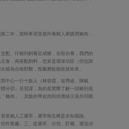
的第二年，當時希望直接向養豬人家購買豬肉，
、交配、仔豬到飼養至成豬，全部自養，我們的
為主食，再搭配飼料，也算是環保功臣（但也因
的女婿為合格獸醫，投藥應較能按規矩來。
購買中心一行十餘人（林碧霞、翁秀綾、陳毓
屠體分切」見習課，為的是實際了解一頭豬到底
或「條肉」，其餘的帶皮肉則供應綠主張共同購
，若依賴人工屠宰，屠宰衛生將是未知風險。
分切作業廠。三、從屠宰、分切、貯藏、運送須