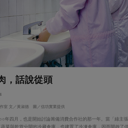
肉，話說從頭
事
作室 文／黃淑德 圖／信功實業提供
○○○年四月，也是開始討論籌備消費合作社的那一年。當「綠主
了蔬菜與乾貨分開的冷藏倉庫，也建置了冷凍倉庫，因而開啟了