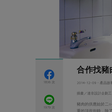
合作找豬
1836 次
2014-12-09・產品故
插畫／達非設計企劃工
豬肉的供應始於二
1979 次
重的頂崁街時，除