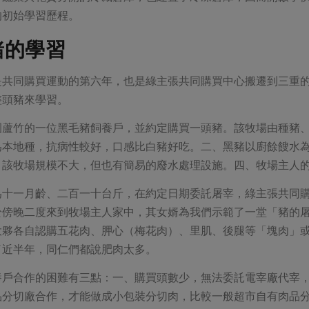
的初始學習歷程。
豬的學習
是共同購買運動的第六年，也是綠主張共同購買中心搬遷到三重
整頭豬來學習。
園蘆竹的一位黑毛豬飼養戶，並約定購買一頭豬。該牧場由種豬
為本地種，抗病性較好，口感比白豬好吃。二、黑豬以廚餘餿水
、該牧場規模不大，但也有簡易的廢水處理設施。四、牧場主人
為十一月齡、二百一十台斤，在約定日期委託屠宰，綠主張共同
於傍晚二度來到牧場主人家中，其女婿為我們示範了一堂「豬的
大夥各自認購五花肉、胛心（梅花肉）、里肌、後腿等「塊肉」
了近半年，同仁們都說肥肉太多。
養戶合作的困難有三點：一、購買頭數少，無法委託電宰廠代宰
品分切廠合作，才能做成小包裝分切肉，比較一般超市自有肉品