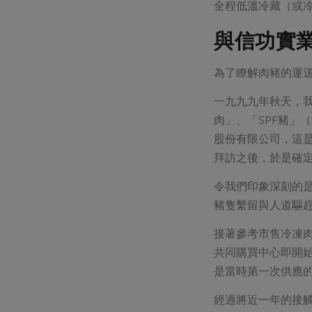
全程低溫冷藏（或
與信功實
為了瞭解肉豬的運
一九九九年秋天，
肉」、「SPF豬」
股份有限公司，這
拜訪之後，於是確
令我們印象深刻的
豬隻繫留與人道驅
接著參考市售冷凍
共同購買中心即開
是當時第一次供應
經過將近一年的接