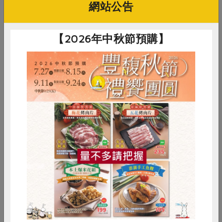
網站公告
【2026年中秋節預購】
保證責任花蓮縣肉品運銷合作
社團法人嘉義縣布袋嘴文化協
帶皮五花肉片
台灣海鹽-300g
社
會
500公克
300公克
葷
冷凍
全素
常溫
惜食
RPET
食譜
減硝酸鹽
$250
$125
雞蛋
食安
共同購買