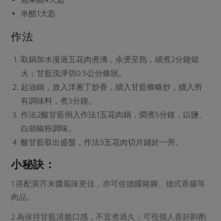
媒體報導
最新產品
節慶大餐
米醋
1大匙
下載專區
優惠專區
作法
高麗菜海鮮煎餅
地區活動
素食專區
取鍋加水漫過五花肉煮沸，汆燙至熟，續煮2分鐘熄
社務會議
地區活動
火；甘藍洗淨切0.5公分條狀。
樂齡友善
起油鍋，放入洋蔥丁炒香，續入甘藍條略炒，續入所
活動報下載
有調味料，煮3分鐘。
作法2酸甘藍倒入作法1五花肉鍋，燜煮5分鐘，以鹽、
白胡椒粉調味。
酸甘藍取出盛盤，作法3五花肉切片鋪於一旁。
小秘訣：
1.搭配黃芥末醬風味更佳，亦可佐德國豬腳、德式香腸等
肉品。
2.為保持甘藍清脆口感，不宜煮過久；可視個人喜好斟酌