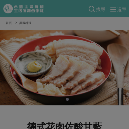
搜尋
選單
產品分類
首頁
異國料理
當季蔬果
食譜料理
一籃菜
當令水果
食材
特別企畫
芽苗類
蕈菇類
米食
預購活動
綠主張
辛香料類
麵食
把最好的台灣味帶回家！
觀點文章
關於合作社
肉食
奶蛋豆・五穀
防災用品預購圓滿結束
主婦食堂
一籃菜真心話
海鮮
蛋
乳製品
認識合作社
重要公告
2026年端午節預購圓滿結束
社內大小事
合作聯合國
常備菜
豆製品
米麵雜糧
關於我們
更多預購活動
產品故事
生活提案
蔬食
合作社組織
肉品・水產
樂齡生活
親子食育
蛋料理
德式花肉佐酸甘藍
當季產品
員工與求才