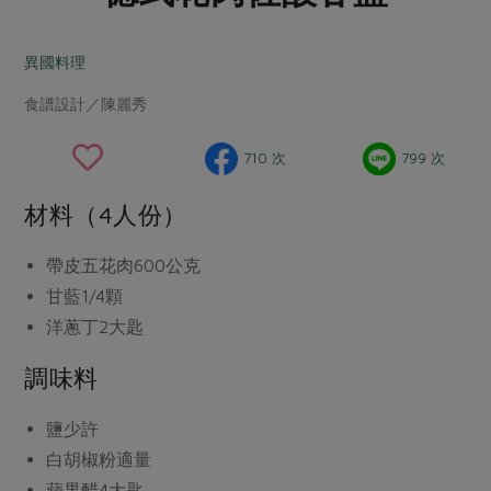
畜產肉類
水產
廚房瑜伽
傳到心坎裡，誠心又澎派
水畜加工品
料理方式
異國料理
產品檢驗
合作25-經典快閃最後一週
關注議題
烘焙．點心
食譜設計／陳麗秀
自主把關
合作25-精選產品第四彈
調理食材・點心
減硝酸鹽
惜食
醬料
檢驗報告
更多當季產品
調味醬料/南北貨
烘焙
非基改運動
支持本土農糧
710 次
799 次
湯品．鍋物
硝酸鹽檢驗
休閒零嘴
沖泡飲品
廢核運動
能源議題
漬物
材料（4人份）
議題活動
保健食品
減添加物
減塑減廢
涼拌沙拉
社員權益
主婦聯盟X樂齡網特約優惠案
帶皮五花肉
600公克
公益金
食農教育
飲品
居家好物
甘藍
1/4顆
合作社法規
30%rPET紅烏龍茶
更多議題
洋蔥丁
2大匙
美妝保養
個人清潔
社務專區
2024農業發展計畫年度報告
主題食譜
生活者e週報
調味料
家庭清潔
織品
選舉專區
更多議題活動
異國料理
日用品
圖書禮品
綠主張月刊
鹽
少許
年菜食譜
防災用品
最新消息
傳到心坎裡，誠心又澎派
白胡椒粉
適量
典藏閱覽室
養身食補
蘋果醋
4大匙