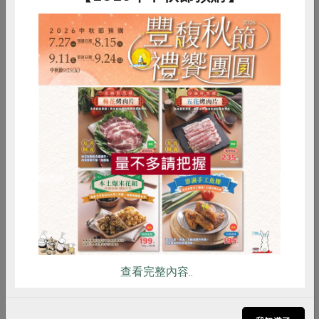
惜食
RPET
食譜
減硝酸鹽
雞蛋
食安
共同購買
2016-04-03
廢核運動
廢核挑戰正要開始！─記2016 廢核遊行
日本福島核災已屆滿五週年，距離這個世代逐漸遙
遠的車諾比核災也已三十年，但核災留下的漫長污
染，仍然是不間斷的環境危機，在可想見的未來，
查看完整內容..
這些超過自然背景值的輻射量，將與人類的下一世
代共存。每當三月十...