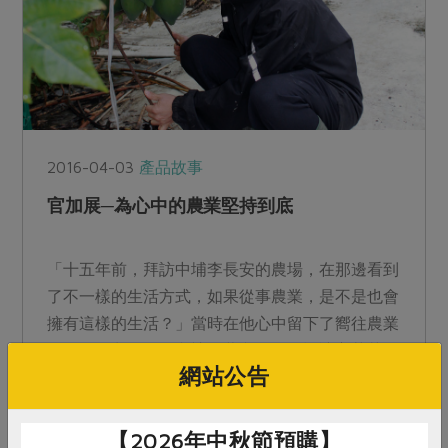
2016-04-03
產品故事
官加展─為心中的農業堅持到底
「十五年前，拜訪中埔李長安的農場，在那邊看到
了不一樣的生活方式，如果從事農業，是不是也會
擁有這樣的生活？」當時在他心中留下了嚮往農業
的種子。九年後，老婆伍蔚文的一段話讓它萌芽：
網站公告
「你已經五十歲了，...
【2026年中秋節預購】