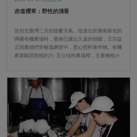
赤道櫻草：野性的清香
告別北臺灣二月的陰鬱天氣，抵達位於臺南新化的
嗎哪有機農場時，臺南已露出久違的朝陽，王宗益
正與農婦們穿梭溫網室中，悉心照料著作物。有機
農業驗證面積約六‧ 五公頃的農場裡，主要種植小
白菜、黑葉白、皇...