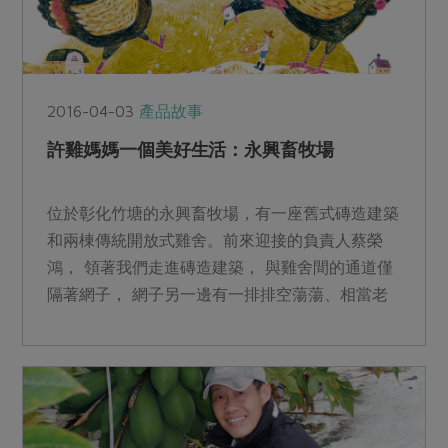
2016-04-03
產品故事
許雞媽媽一個美好生活：永興畜牧場
位於彰化竹塘的永興畜牧場，有一座舊式磚造建築
和兩棟傳統開放式雞舍。前來迎接的負責人蔡榮
鴻， 領著我們走進磚造建築， 與雞舍間的通道僅
隔著網子， 網子另一邊有一排排空蕩蕩、相當老
舊的雞籠，以及一群...