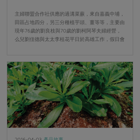
主婦聯盟合作社供應的過溝菜蕨，來自嘉義中埔，
田區占地四分，另三分種植芋頭、薑等等，主要由
現年76歲的劉良枝與70歲的劉柯阿琴夫婦經營，
么兒劉佳德與太太李桂花平日於高雄工作，假日會
回來協助農事。劉...
2016-04-03
產品故事