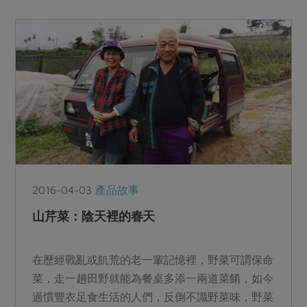
2016-04-03
產品故事
山芹菜：陰天裡的春天
在歷經戰亂或飢荒的老一輩記憶裡，野菜可謂保命
菜，走一趟田野就能為餐桌多添一兩道菜餚，如今
過慣豐衣足食生活的人們，反倒不識野菜味，野菜