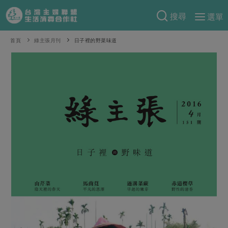
搜尋
選單
產品分類
首頁
綠主張月刊
日子裡的野菜味道
當季蔬果
食譜料理
一籃菜
當令水果
食材
特別企畫
芽苗類
蕈菇類
米食
預購活動
綠主張
辛香料類
麵食
把最好的台灣味帶回家！
觀點文章
關於合作社
肉食
奶蛋豆・五穀
防災用品預購圓滿結束
主婦食堂
一籃菜真心話
海鮮
蛋
乳製品
認識合作社
重要公告
2026年端午節預購圓滿結束
社內大小事
合作聯合國
常備菜
豆製品
米麵雜糧
關於我們
更多預購活動
產品故事
生活提案
蔬食
合作社組織
肉品・水產
樂齡生活
親子食育
蛋料理
當季產品
員工與求才