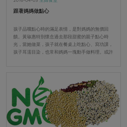
2016-04-03
主婦食堂
跟著媽媽做點心
孩子品嚐點心時的滿足表情，是對媽媽的無價回
饋。黃琡惠特別懷念過去那段甜蜜的親子點心時
光，當她做菜，孩子就在餐桌上吃點心、寫功課，
孩子耳濡目染，也常和媽媽一塊動手做料理。或許
不少職業婦女會說，能顧...