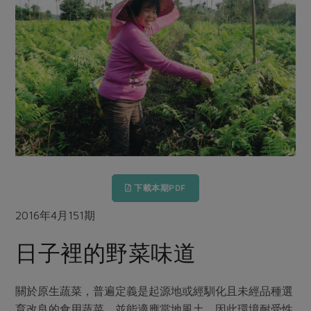
畜產肉類
水產
廚房瑜伽
傳到心坎裡，誠心又澎派
水畜加工品
料理方式
產品檢驗
合作25-經典快閃最後一週
關注議題
烘焙．點心
自主把關
合作25-精選產品第四彈
調理食材・點心
減硝酸鹽
惜食
醬料
檢驗報告
更多當季產品
調味醬料/南北貨
烘焙
非基改運動
支持本土農糧
湯品．鍋物
硝酸鹽檢驗
休閒零嘴
沖泡飲品
廢核運動
能源議題
漬物
議題活動
保健食品
減添加物
減塑減廢
涼拌沙拉
社員權益
主婦聯盟X樂齡網特約優惠案
公益金
食農教育
飲品
居家好物
下載本期PDF
合作社法規
30%rPET紅烏龍茶
更多議題
美妝保養
個人清潔
社務專區
2016年4月151期
2024農業發展計畫年度報告
主題食譜
生活者e週報
家庭清潔
織品
選舉專區
更多議題活動
日子裡的野菜味道
異國料理
日用品
圖書禮品
綠主張月刊
年菜食譜
防災用品
最新消息
傳到心坎裡，誠心又澎派
關於原生蔬菜，普遍定義是起源地或經馴化且未經品種選
典藏閱覽室
養身食補
育改良的食用蔬菜，並能適應當地風土，因此環境耐受性