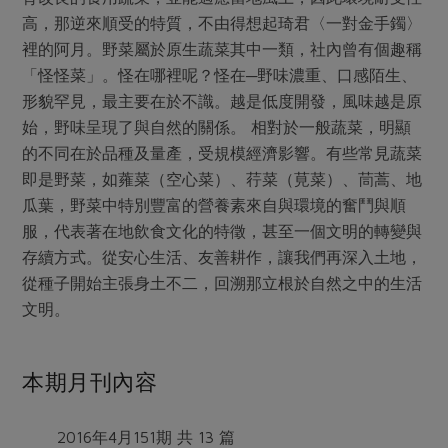
媒體報導
最新產品
高，那逆來順受的特質，不由得想起琦君〈一對金手鐲〉
節慶大餐
下載專區
裡的阿月。野菜屬於原生蔬菜其中一類，社內曾有個趣稱
優惠專區
「怪怪菜」。怪在哪裡呢？怪在─野味濃重、口感陌生、
高麗菜海鮮煎餅
形貌罕見，最主要在於不識。越是低度開發，風味越是原
地區活動
素食專區
始，野味呈現了與自然的關係。 相對於一般蔬菜，明顯
社務會議
地區活動
的不同在於品種及量產，受規模經濟影響。有些常見蔬菜
樂齡友善
即是野菜，如蕹菜（空心菜）、荇菜（莧菜）、茼蒿、地
活動報下載
瓜葉，野菜中特別豐富的營養素來自與環境的奮鬥與順
服，代表著在地飲食文化的特徵，甚至一個文明的轉變與
存續方式。從安心生活、友善耕作，讓我們再深入土地，
從種子開始主張身土不二，回溯那立根於自然之中的生活
文明。
本期月刊內容
2016年4月151期 共 13 篇