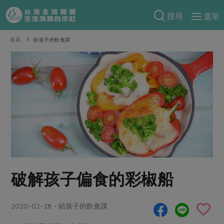
搜尋
選單
產品分類
首頁
給孩子的飲食課
當季蔬果
食譜料理
一籃菜
當令水果
食材
特別企畫
芽苗類
蕈菇類
米食
預購活動
綠主張
辛香料類
麵食
把最好的台灣味帶回家！
觀點文章
關於合作社
肉食
奶蛋豆・五穀
防災用品預購圓滿結束
主婦食堂
一籃菜真心話
海鮮
蛋
乳製品
認識合作社
重要公告
2026年端午節預購圓滿結束
破解孩子偏食的彩椒船
社內大小事
合作聯合國
常備菜
豆製品
米麵雜糧
關於我們
更多預購活動
產品故事
生活提案
蔬食
合作社組織
2020-02-28・給孩子的飲食課
肉品・水產
樂齡生活
親子食育
蛋料理
當季產品
員工與求才