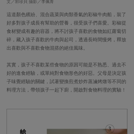
文／郭珍貝 攝影／李佩青
畜產肉類
水產
廚房瑜伽
合作25-經典快閃最後一週
水畜加工品
料理方式
這道顏色繽紛、混合蔬菜與肉類香氣的彩椒牛肉船，裝了
產品檢驗
合作25-精選產品第四彈
關注議題
好多對孩子成長有幫助的營養，很受孩子們喜愛。彩椒從
烘焙．點心
自主把關
合作25-精選產品第三彈
調理食材・點心
食材變成有趣的容器，將不討孩子喜歡的食物如紅蘿蔔切
減硝酸鹽
惜食
醬料
檢驗報告
碎，藏入孩子喜歡的牛肉與起司，透過長時間慢烤，釋放
更多當季產品
調味醬料/南北貨
烘焙
非基改運動
支持本土農糧
湯品．鍋物
出喜歡與不喜歡食物混搭的絕佳風味。
硝酸鹽檢驗
休閒零嘴
沖泡飲品
廢核運動
能源議題
漬物
議題活動
保健食品
減添加物
減塑減廢
其實，孩子不喜歡某些食物的原因可能是不熟悉、過去不
涼拌沙拉
社員權益
主婦聯盟X樂齡網特約優惠案
好的進食經驗，或單純對食物形色的好惡。父母是決定孩
公益金
食農教育
飲品
居家好物
子味覺經驗的關鍵，試著變換煎煮炒炸蒸滷烤燉等不同的
合作社法規
30%rPET紅烏龍茶
更多議題
料理方法，帶領孩子一起下廚，開啟對食物料理的實驗！
美妝保養
個人清潔
社務專區
2024農業發展計畫年度報告
主題食譜
生活者e週報
家庭清潔
織品
選舉專區
更多議題活動
異國料理
日用品
圖書禮品
綠主張月刊
年菜食譜
防災用品
最新消息
把最好的台灣味帶回家！
典藏閱覽室
養身食補