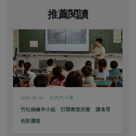
推薦閱讀
社內大小事
2026-04-28
2
竹社綠繪本小組 打開教室的窗 讓食育
色彩灑落