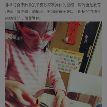
媒體報導
最新產品
非常符合學齡前孩子喜歡家事操作的歷程，同時也是教育
節慶大餐
下載專區
理論「做中學」的概念。對我家孩子來說，廚房的門總是
優惠專區
向她敞開，而非緊掩。
高麗菜海鮮煎餅
地區活動
素食專區
社務會議
地區活動
樂齡友善
活動報下載