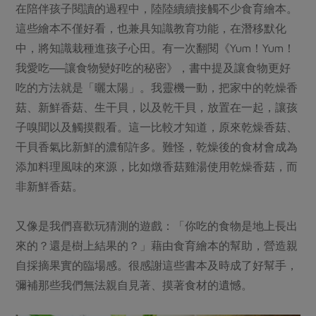
在陪伴孩子閱讀的過程中，陸陸續續接觸不少食育繪本。
這些繪本不僅好看，也兼具知識教育功能，在潛移默化
中，將知識栽種進孩子心田。有一次翻閱《Yum！Yum！
我愛吃──讓食物變好吃的秘密》，書中提及讓食物更好
吃的方法就是「曬太陽」。我靈機一動，把家中的乾燥香
菇、新鮮香菇、生干貝，以及乾干貝，放置在一起，讓孩
子嗅聞以及觸摸觀看。這一比較才知道，原來乾燥香菇、
干貝香氣比新鮮的濃郁許多。難怪，乾燥後的食材會成為
添加料理風味的來源，比如燉香菇雞湯使用乾燥香菇，而
非新鮮香菇。
又像是我們喜歡玩猜測的遊戲：「你吃的食物是地上長出
來的？還是樹上結果的？」藉由食育繪本的幫助，營造親
自採摘果實的臨場感。很感謝這些書本及時成了好幫手，
彌補那些我們無法親自見著、摸著食材的遺憾。