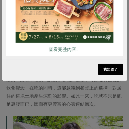
惜食
RPET
食譜
減硝酸鹽
雞蛋
食安
共同購買
親自摘採小番茄，更接近土地的富饒。
查看完整內容..
我知道了
除了味蕾上的美味記憶，那些透過食物傳遞的心意，也一
次又一次地厚植我們的親子關係。當孩子可以擁有正確的
飲食觀念，在吃的同時，還能意識到餐桌上的選擇，對居
住的這塊土地產生深刻的影響。如此一來，吃就不只是飽
足裹腹而已，因而有更豐富的心靈連結層次。