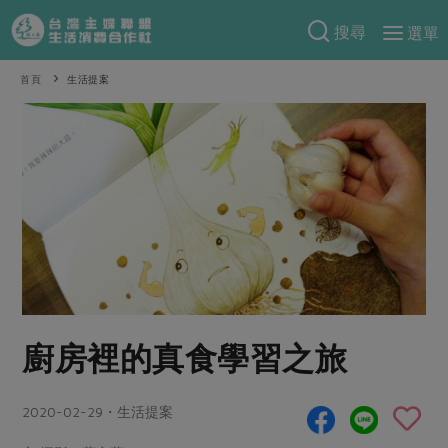
搜尋
選單
產品分類
首頁
生活提案
當季蔬果
食譜料理
一籃菜
當令水果
食材
特別企畫
芽苗類
蕈菇類
米食
預購活動
綠主張
辛香料類
麵食
把最好的台灣味帶回家！
觀點文章
關於合作社
肉食
奶蛋豆・五穀
防災用品預購圓滿結束
主婦食堂
一籃菜真心話
海鮮
蛋
乳製品
認識合作社
重要公告
2026年端午節預購圓滿結束
廚房裡的真食學習之旅
社內大小事
合作聯合國
常備菜
豆製品
米麵雜糧
關於我們
更多預購活動
產品故事
生活提案
蔬食
合作社組織
2020-02-29・生活提案
肉品・水產
樂齡生活
親子食育
蛋料理
當季產品
員工與求才