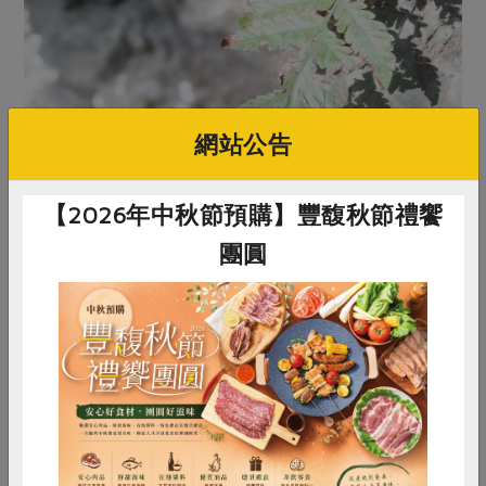
網站公告
【2026年中秋節預購】豐馥秋節禮饗
團圓
清明節前後是南部及東部紫斑蝶北返的季節，東山即是紫斑蝶的
蝶道。圖為圓翅紫斑蝶雌蝶。(攝影／廖金山）
惜食
RPET
食譜
減硝酸鹽
食農生態體驗能點燃學生興趣， 讓他們找到肯定自己
雞蛋
食安
共同購買
的亮點，也能找回人跟土地失落的連結。此外，從孩子的
教育著手，或許就能在難以解決的農藥問題上找破口。曹