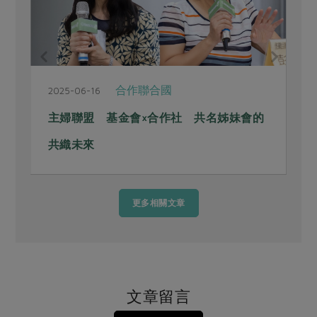
合作聯合國
2025-06-16
2025
主婦聯盟 基金會×合作社 共名姊妹會的
合作
共織未來
茶
更多相關文章
文章留言