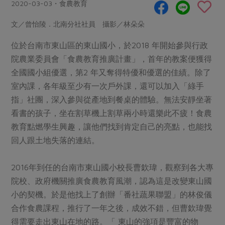
畜產肉類
水產
2020-03-03・食農教育
廚房瑜伽
合作25-經典快閃最後一週
水畜加工品
料理方式
文／曾怡陵．北南分社社員 攝影／林朵朵
產品檢驗
合作25-精選產品第四彈
關注議題
烘焙．點心
位於台南市東山區的東山國小，於2018 年開始參與行政
自主把關
合作25-精選產品第三彈
調理食材・點心
減硝酸鹽
惜食
醬料
院農業委員會「食農教育推廣計畫」，首年的教案便獲得
檢驗報告
更多當季產品
調味醬料/南北貨
烘焙
非基改運動
支持本土農糧
全國國小組優選，第2 年又奪得特優和優選的佳績。除了
湯品．鍋物
硝酸鹽檢驗
室內課，各年級至少有一次戶外課，還可以加入「綠手
休閒零嘴
沖泡飲品
廢核運動
能源議題
漬物
指」社團，深入參與從產地到餐桌的體驗。無法安靜坐著
議題活動
保健食品
減添加物
減塑減廢
涼拌沙拉
看書的孩子，坐在割草機上割草兩小時還樂此不疲！食農
社員權益
主婦聯盟X樂齡網特約優惠案
公益金
食農教育
教育點燃學生興趣，讓他們找到肯定自己的亮點，也能找
飲品
居家好物
合作社法規
30%rPET紅烏龍茶
回人跟土地失落的連結。
更多議題
美妝保養
個人清潔
社務專區
2024農業發展計畫年度報告
主題食譜
2016年到任的台南市東山國小校長曹欽瑋，觀察到各大專
生活者e週報
家庭清潔
織品
選舉專區
更多議題活動
院校、政府機關推廣食農教育風潮，認為這是改變東山國
異國料理
日用品
圖書禮品
小的契機。於是他找上了創辦「番社蔬果聯盟」的林俊儀
綠主張月刊
年菜食譜
防災用品
合作食農課程，推行了一年之後，成效不錯，但曹欽瑋覺
最新消息
把最好的台灣味帶回家！
典藏閱覽室
養身食補
得需要走出東山在地的路。「 東山的強項是豐富的物