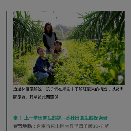
透過林俊儀解說，孩子們在果園中了解紅龍果的構造，以及田
間昆蟲、雜草彼此間關係
走！ 上一堂田間生態課--番社田園生態探索研
習營地點：
台南市東山區大客里凹子腳30-7 號