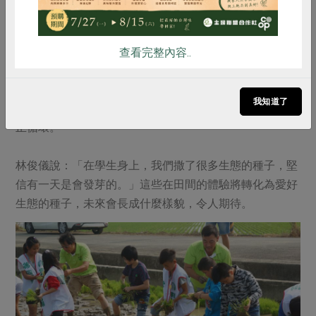
欽瑋說：「老農較難改變，而年輕的孩子是更有機會被改
變的。」在田裡，學生可以認識友善農耕方式；在學校，
可以享用有機或3章1Q
食材的營養午餐。從耕作到飲
查看完整內容..
(註2)
食，他們希望從學生開始，將影響力擴及家庭、社區。此
外，學校申請資源協助青農行銷、邀請從農家長協助教
我知道了
學、無償提供他校課程資源等，都是建構整個食農環境的
正循環。
林俊儀說：「在學生身上，我們撒了很多生態的種子，堅
信有一天是會發芽的。」這些在田間的體驗將轉化為愛好
生態的種子，未來會長成什麼樣貌，令人期待。