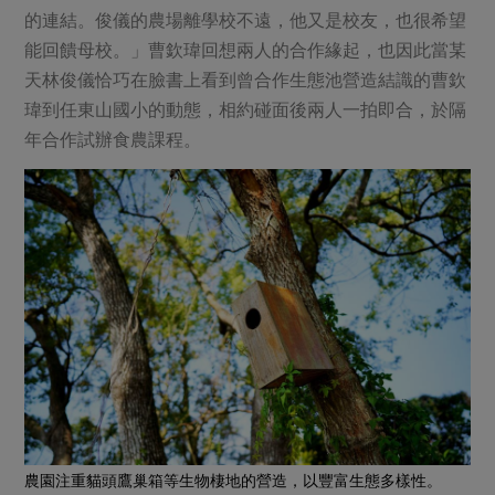
的連結。俊儀的農場離學校不遠，他又是校友，也很希望
能回饋母校。」曹欽瑋回想兩人的合作緣起，也因此當某
天林俊儀恰巧在臉書上看到曾合作生態池營造結識的曹欽
瑋到任東山國小的動態，相約碰面後兩人一拍即合，於隔
年合作試辦食農課程。
農園注重貓頭鷹巢箱等生物棲地的營造，以豐富生態多樣性。