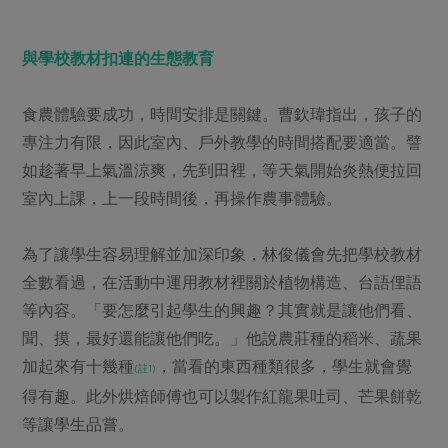
與學校教材扣連的生態教育
食農體驗要成功，時間安排是關鍵。曹欽瑋指出，孩子的
專注力有限，因此室內、戶外教學的時間搭配要適當。譬
如趁著早上氣溫涼爽，先到田裡，等天氣開始炎熱便拉回
室內上課，上一段時間後，再操作農事體驗。
為了讓學生容易理解並加深印象，林俊儀會先把學校教材
全數看過，在活動中運用教材裡關於植物構造、台語俚語
等內容。「要怎麼引起學生的興趣？其實就是讓他們看、
聞、摸，最好還能讓他們吃。」他說農莊種的稻米、蔬果
加起來有十幾種
，當看的東西種類很多，學生就會覺
(註1)
得有趣。此外烘焙師傅也可以製作紅龍果吐司、芒果餅乾
等讓學生品嘗。