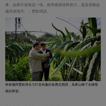
媒體報導
最新產品
產，如果不發展這一塊，推學業推得再努力，還是很難超
節慶大餐
下載專區
越其他地方。」曹欽瑋說。
優惠專區
高麗菜海鮮煎餅
地區活動
素食專區
社務會議
地區活動
樂齡友善
活動報下載
林俊儀與曹欽瑋合力打造有趣的食農生態課，為東山種下永續發
展的希望。