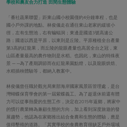
學校和農友合力打造 田間生態體驗
「番社蔬果聯盟」距東山國小校園僅約4分鐘車程，也是
國小戶外課的地點。林俊儀走在通往東山老家的緩坡小
徑，左有生態池，右有蝙蝠洞；東邊是國道3號高速公
路；國道以西是平原，以東則是丘陵。平原種植全台產量
第3高的紅龍果，而丘陵的龍眼產量也高居全台之冠，東
山區產量最高的農作物則是水稻。也因此，東山的特殊夜
景 ─ ─為了產期調節而在紅龍果園點燈，以及龍眼烘焙、
水稻插秧體驗等，都納入教案中。
林俊儀曾任職於觀光局東部海岸國家風景區管理處，是台
灣蝴蝶保育學會的第一屆紫蝶義工。為了趁退休前還有體
力可以從事熱愛的生態工作，決定在2015年返鄉，將家中
的慣行農業轉為兼顧生態的方向，加上看到深度旅遊的發
展趨勢，他認為在家鄉推出結合食農和生態的體驗，應是
值得墾殖的道路。「其實學校的食農教育很缺乏戶外場域