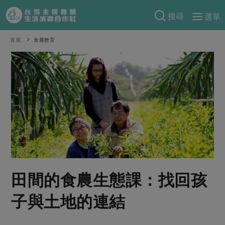
搜尋
選單
產品分類
首頁
食農教育
當季蔬果
食譜料理
一籃菜
當令水果
食材
特別企畫
芽苗類
蕈菇類
米食
預購活動
綠主張
辛香料類
麵食
把最好的台灣味帶回家！
觀點文章
關於合作社
肉食
奶蛋豆・五穀
防災用品預購圓滿結束
主婦食堂
一籃菜真心話
海鮮
蛋
乳製品
認識合作社
重要公告
2026年端午節預購圓滿結束
田間的食農生態課：找回孩
社內大小事
合作聯合國
常備菜
豆製品
米麵雜糧
關於我們
更多預購活動
產品故事
生活提案
蔬食
子與土地的連結
合作社組織
肉品・水產
樂齡生活
親子食育
蛋料理
當季產品
員工與求才