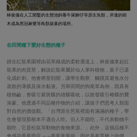
林俊儀在人工開鑿的生態池飼養牛屎鯽仔等原生魚類，岸邊的樹
木成為黑冠麻鷺等鳥類築巢的場所。
在田間種下愛好生態的種子
踏在紅龍果園裡由花草織成的柔軟通道上，林俊儀拿起紅
龍果的肉質莖，解說紅龍果屬於仙人掌科植物，葉子已退
化成針刺。他會將莖剖開，讓學生觀察、觸摸其避免水分
蒸散的薄膜及保水黏液。另舉田間的狗尾草為例，因具有
植物鹼，會吸引紫斑蝶的雄蝶吸吮，以散發吸引雌蝶的費
洛蒙。他透過不同品種作物的介紹，讓孩子們思考人類面
對自然的價值觀。「台灣原生芭蕉裡面有滿滿的種子，學
生會發現那根本不適合人吃。但人不能吃，不代表動物不
能吃，它是松鼠等動物的食物來源。」此外，這個品種不
會感染香蕉癌症 ─ ─香蕉黃葉病，因此具有育種上的價