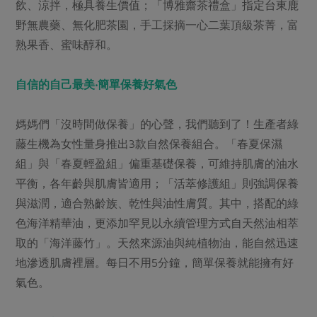
飲、涼拌，極具養生價值；「博雅齋茶禮盒」指定台東鹿
野無農藥、無化肥茶園，手工採摘一心二葉頂級茶菁，富
熟果香、蜜味醇和。
自信的自己最美‧簡單保養好氣色
媽媽們「沒時間做保養」的心聲，我們聽到了！生產者綠
藤生機為女性量身推出3款自然保養組合。「春夏保濕
組」與「春夏輕盈組」偏重基礎保養，可維持肌膚的油水
平衡，各年齡與肌膚皆適用；「活萃修護組」則強調保養
與滋潤，適合熟齡族、乾性與油性膚質。其中，搭配的綠
色海洋精華油，更添加罕見以永續管理方式自天然油相萃
取的「海洋藤竹」。天然來源油與純植物油，能自然迅速
地滲透肌膚裡層。每日不用5分鐘，簡單保養就能擁有好
氣色。