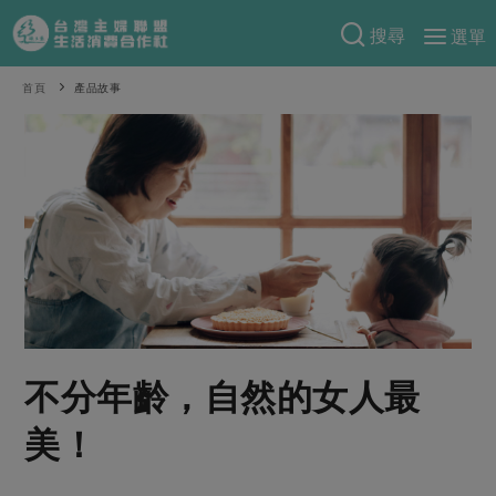
搜尋
選單
產品分類
首頁
產品故事
當季蔬果
食譜料理
一籃菜
當令水果
食材
特別企畫
芽苗類
蕈菇類
米食
預購活動
綠主張
辛香料類
麵食
把最好的台灣味帶回家！
觀點文章
關於合作社
肉食
奶蛋豆・五穀
防災用品預購圓滿結束
主婦食堂
一籃菜真心話
海鮮
蛋
乳製品
認識合作社
重要公告
2026年端午節預購圓滿結束
不分年齡，自然的女人最
社內大小事
合作聯合國
常備菜
豆製品
米麵雜糧
關於我們
更多預購活動
產品故事
生活提案
蔬食
美！
合作社組織
肉品・水產
樂齡生活
親子食育
蛋料理
當季產品
員工與求才