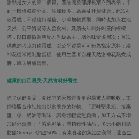
媒體報導
甜點是女人的第二個胃。產品開發部課長葉立翔表示，市
最新產品
節慶大餐
面一般蛋糕糖分高、添加物多，為顧及社員健康，此次4
下載專區
款蛋糕，不僅維持減糖、少添加物原則，同時也加入在地
優惠專區
天然、公平貿易等友善食材。延續去年叫好叫座的檸檬
高麗菜海鮮煎餅
地區活動
素食專區
塔，以口感微調與配方升級為主，增添味蕾多層次；首次
社務會議
地區活動
供應的巧克力磅蛋糕，以公平貿易可可粉為指定原料；洛
樂齡友善
神花糙米輕乳酪蛋糕，使用生產者自種天然洛神花熬煮成
活動報下載
醬，風味酸甜清雅。
健康的自己最美‧天然食材好養生
除了保健食品，食物中的天然營養更容易被人體吸收，主
婦聯盟合作社推出以食養身的好物。「原味堅果組」捨棄
鹽、糖、奶油等調味，讓身體輕鬆無負擔，加工方式不增
加額外熱量；「紫蘇籽油」屬植物性油品，多元不飽和脂
肪酸Omega-3約占50%，有素食者的魚油之美譽，適合生