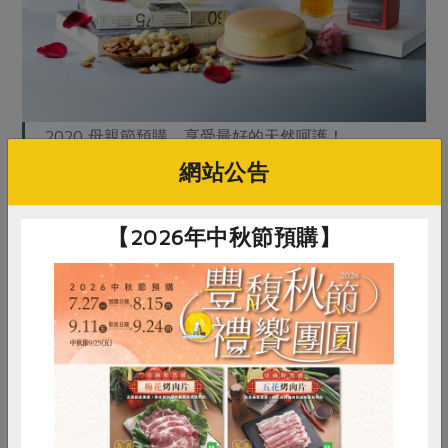
2020 母親節預購，享受最好的天然呵護！
• 預購時間 03.09（一）~ 03.28（六）
網站公告
• 取貨時間 04.27（一）~ 05.09（六）
⊙ 母親節05.10（日）
【2026年中秋節預購】
前往母親節預購專頁
惜食
RPET
食譜
減硝酸鹽