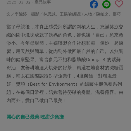
畜產肉類
水產
2020-03-02・產品故事
廚房瑜伽
合作25-經典快閃最後一週
水畜加工品
料理方式
文／李婉婷 攝影／林思誠、王揚喻(產品) 人物／陳岫之、鄭巧
產品檢驗
合作25-精選產品第四彈
關注議題
烘焙．點心
當了母親後，才真正感受到所謂的斜槓人生，充滿笑淚交
自主把關
合作25-精選產品第三彈
調理食材・點心
減硝酸鹽
惜食
醬料
織的箇中滋味成就了媽媽的角色，卻也讓「自己」愈來愈
檢驗報告
更多當季產品
調味醬料/南北貨
烘焙
非基改運動
支持本土農糧
渺小。今年母親節，主婦聯盟合作社想和每一個妳一起練
湯品．鍋物
硝酸鹽檢驗
休閒零嘴
沖泡飲品
習，用天然與簡單，從內到外做回最自然的自己。以無調
廢核運動
能源議題
漬物
議題活動
味的健康堅果、富含多元不飽和脂肪酸Omega-3 的紫蘇
保健食品
減添加物
減塑減廢
涼拌沙拉
籽油、友善耕地達人烘焙的好茶、精選在地食材的減糖蛋
社員權益
主婦聯盟X樂齡網特約優惠案
公益金
食農教育
糕，輔以在國際認證B 型企業中，4度榮獲「對環境最
飲品
居家好物
合作社法規
30%rPET紅烏龍茶
更多議題
好」獎項（Best for Environment）的綠藤生機保養系列
美妝保養
個人清潔
社務專區
2024農業發展計畫年度報告
組，在每個日常裡，陪妳善待勞碌的身體、滋養倦容。由
主題食譜
生活者e週報
家庭清潔
織品
內而外，愛自己做自己最美！
選舉專區
更多議題活動
異國料理
日用品
圖書禮品
綠主張月刊
開心的自己最美‧吃甜少負擔
年菜食譜
防災用品
最新消息
把最好的台灣味帶回家！
典藏閱覽室
養身食補