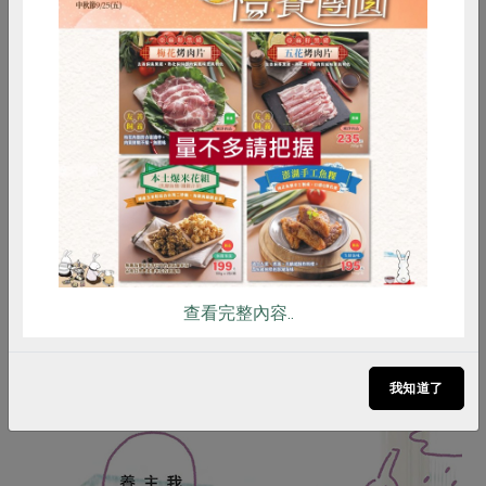
擁有20多年料理經驗的烹飪達人阿芳老師，為了
讓做菜變得簡單容易上手，她努力思考如何化繁
為簡，在忙碌生活之餘也能為家人煮出健康安心
惜食
RPET
食譜
減硝酸鹽
的一餐。透過食譜書、電視節目分享料理，現在
雞蛋
食安
共同購買
更與時俱進使用臉書直播，即時且不藏私地分享
拿手好菜。
查看完整內容..
我知道了