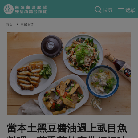
搜尋
選單
產品分類
首頁
主婦食堂
當季蔬果
食譜料理
一籃菜
當令水果
食材
特別企畫
芽苗類
蕈菇類
米食
預購活動
綠主張
辛香料類
麵食
把最好的台灣味帶回家！
觀點文章
關於合作社
肉食
奶蛋豆・五穀
防災用品預購圓滿結束
主婦食堂
一籃菜真心話
海鮮
蛋
乳製品
認識合作社
重要公告
2026年端午節預購圓滿結束
社內大小事
合作聯合國
常備菜
豆製品
米麵雜糧
關於我們
更多預購活動
產品故事
生活提案
蔬食
合作社組織
當本土黑豆醬油遇上虱目魚
肉品・水產
樂齡生活
親子食育
蛋料理
當季產品
員工與求才