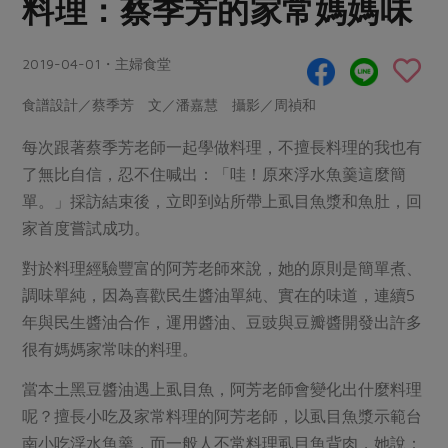
料理：蔡季芳的家常媽媽味
畜產肉類
水產
廚房瑜伽
合作25-經典快閃最後一週
水畜加工品
料理方式
產品檢驗
合作25-精選產品第四彈
2019-04-01・主婦食堂
關注議題
烘焙．點心
自主把關
合作25-精選產品第三彈
調理食材・點心
減硝酸鹽
惜食
食譜設計／蔡季芳 文／潘嘉慧 攝影／周禎和
醬料
檢驗報告
更多當季產品
調味醬料/南北貨
烘焙
非基改運動
支持本土農糧
每次跟著蔡季芳老師一起學做料理，不擅長料理的我也有
湯品．鍋物
硝酸鹽檢驗
休閒零嘴
沖泡飲品
了無比自信，忍不住喊出：「哇！原來浮水魚羹這麼簡
廢核運動
能源議題
漬物
單。」採訪結束後，立即到站所帶上虱目魚漿和魚肚，回
議題活動
保健食品
減添加物
減塑減廢
涼拌沙拉
家首度嘗試成功。
社員權益
主婦聯盟X樂齡網特約優惠案
公益金
食農教育
飲品
對於料理經驗豐富的阿芳老師來說，她的原則是簡單煮、
居家好物
合作社法規
30%rPET紅烏龍茶
更多議題
調味單純，因為喜歡民生醬油單純、實在的味道，連續5
美妝保養
個人清潔
社務專區
2024農業發展計畫年度報告
年與民生醬油合作，運用醬油、豆豉與豆瓣醬開發出許多
主題食譜
生活者e週報
家庭清潔
織品
選舉專區
更多議題活動
很有媽媽家常味的料理。
異國料理
日用品
圖書禮品
綠主張月刊
當本土黑豆醬油遇上虱目魚，阿芳老師會變化出什麼料理
年菜食譜
防災用品
最新消息
呢？擅長小吃及家常料理的阿芳老師，以虱目魚漿示範台
把最好的台灣味帶回家！
典藏閱覽室
養身食補
南小吃浮水魚羹，而一般人不常料理虱目魚背肉，她說：