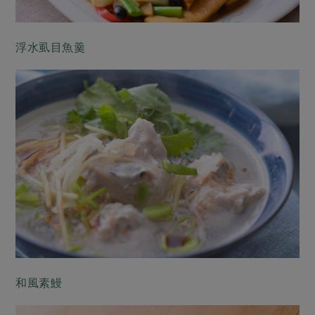
浮水虱目魚羹
和風素鰻