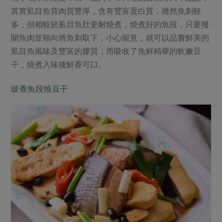
媒體報導
最新產品
其實虱目魚背肉質豐厚，含有豐富蛋白質，雖然魚刺較
節慶大餐
下載專區
多，但相較於虱目魚肚更耐燒煮，燒煮好的魚段，只要撥
優惠專區
開魚肉並順向將魚刺取下，小心留意，就可以品嘗鮮美的
高麗菜海鮮煎餅
虱目魚風味及豐富的膠質，而吸收了魚鲜精華的軟嫩豆
地區活動
素食專區
干，燒煮入味後鮮香可口。
社務會議
地區活動
樂齡友善
豉香魚段燒豆干
活動報下載