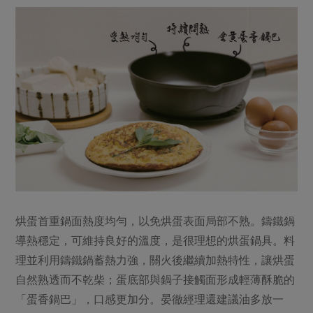
媒體報導
最新產品
節慶大餐
下載專區
優惠專區
高麗菜海鮮煎餅
地區活動
素食專區
社務會議
地區活動
樂齡友善
活動報下載
烘蛋首重鍋面熱度均勻，以免烘蛋表面局部不熟。鑄鐵鍋
導熱穩定，可維持良好的溫度，是很理想的烘蛋鍋具。料
理並利用鑄鐵鍋蓄熱力強，關火後繼續加熱特性，讓烘蛋
自然熟透而不乾柴；蛋底部與鍋子接觸面形成輕薄酥脆的
「蛋香鍋巴」，口感更加分。晏徹經理還建議油多放一