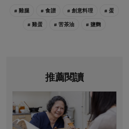
# 雞腿
# 食譜
# 創意料理
# 蛋
# 雞蛋
# 苦茶油
# 鹽麴
推薦閱讀