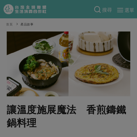
搜尋
選單
產品分類
首頁
產品故事
當季蔬果
食譜料理
一籃菜
當令水果
食材
特別企畫
芽苗類
蕈菇類
米食
預購活動
綠主張
辛香料類
麵食
把最好的台灣味帶回家！
觀點文章
關於合作社
肉食
奶蛋豆・五穀
防災用品預購圓滿結束
主婦食堂
一籃菜真心話
海鮮
蛋
乳製品
認識合作社
重要公告
2026年端午節預購圓滿結束
讓溫度施展魔法 香煎鑄鐵
社內大小事
合作聯合國
常備菜
豆製品
米麵雜糧
關於我們
更多預購活動
產品故事
生活提案
蔬食
鍋料理
合作社組織
肉品・水產
樂齡生活
親子食育
蛋料理
當季產品
員工與求才