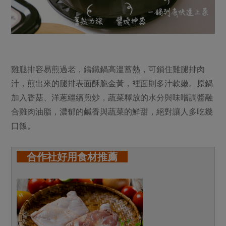
雞腿排容易煎過老，鑄鐵鍋高溫蓄熱，可鎖住雞腿排肉
汁，煎出來的腿排表面酥脆金黃，裡面則多汁軟嫩。原鍋
加入香菇、洋蔥繼續煎炒，蔬菜釋放的水分與味噌調醬融
合雞肉油脂，濃郁的鹹香與蔬菜的鮮甜，絕對讓人多吃幾
口飯。
合作社好用食材推薦