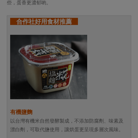
些，蛋香更濃郁喲。
合作社好用食材推薦
有機鹽麴
以台灣有機米自然發酵製成，不添加防腐劑、味素及
漂白劑，可取代鹽使用，讓烘蛋更呈現多層次風味。