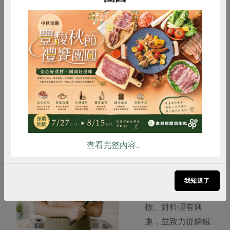
活動，認同合作社
的友善環境食材，
希望藉由好鍋具來
烹調，達到美味與
惜食
RPET
食譜
減硝酸鹽
健康兼具。
雞蛋
食安
共同購買
料理示範者
林晏徹
（大古鑄
鐵公司經理）
查看完整內容..
專長製程改良、產
線優化與金屬回收
技術，希望藉此達
我知道了
到淨零碳排的目
標。對料理有興
趣，並致力從鑄鐵