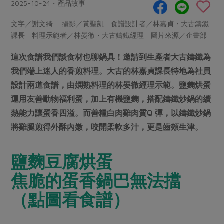
畜產肉類
水產
2025-10-24・產品故事
廚房瑜伽
合作25-經典快閃最後一週
水畜加工品
料理方式
文字／謝文綺 攝影／黃聖凱 食譜設計者／林嘉貞・大古鑄鐵
產品檢驗
合作25-精選產品第四彈
關注議題
課長 料理示範者／林晏徹・大古鑄鐵經理 圖片來源／企畫部
烘焙．點心
自主把關
合作25-精選產品第三彈
調理食材・點心
減硝酸鹽
惜食
這次食譜我們談食材也聊鍋具！邀請到生產者大古鑄鐵為
醬料
檢驗報告
更多當季產品
調味醬料/南北貨
烘焙
非基改運動
支持本土農糧
我們端上迷人的香煎料理。大古的林嘉貞課長特地為社員
湯品．鍋物
硝酸鹽檢驗
設計兩道食譜，由嫻熟料理的林晏徹經理示範。鹽麴烘蛋
休閒零嘴
沖泡飲品
廢核運動
能源議題
漬物
運用友善動物福利蛋，加上有機鹽麴，搭配鑄鐵炒鍋的續
議題活動
保健食品
減添加物
減塑減廢
涼拌沙拉
熱能力讓蛋香四溢。而善糧白肉雞肉質Q 彈，以鑄鐵炒鍋
社員權益
主婦聯盟X樂齡網特約優惠案
公益金
食農教育
將雞腿煎得外酥內嫩，咬開柔軟多汁，更是齒頰生津。
飲品
居家好物
合作社法規
30%rPET紅烏龍茶
更多議題
美妝保養
個人清潔
社務專區
2024農業發展計畫年度報告
鹽麴豆腐烘蛋
主題食譜
生活者e週報
家庭清潔
織品
選舉專區
更多議題活動
焦脆的蛋香鍋巴無法擋
異國料理
日用品
圖書禮品
綠主張月刊
（點圖看食譜）
年菜食譜
防災用品
最新消息
把最好的台灣味帶回家！
典藏閱覽室
養身食補