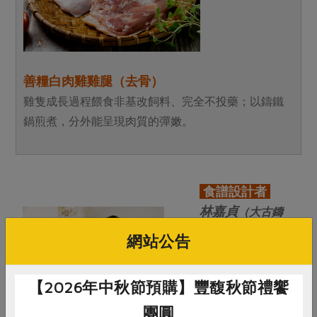
善糧白肉雞雞腿（去骨）
雞隻成長過程餵食非基改飼料、完全不投藥；以鑄鐵
鍋煎煮，分外能呈現肉質的彈嫩。
食譜設計者
林嘉貞
（大古鑄
鐵公司課長）
網站公告
認為健康要自己做
【2026年中秋節預購】豐馥秋節禮饗
主，因此每日下
團圓
廚。擅長規劃料理