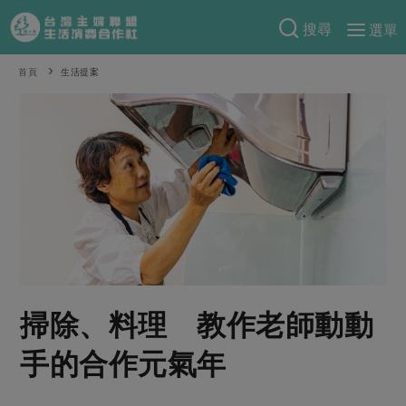
搜尋
選單
產品分類
首頁
生活提案
當季蔬果
食譜料理
一籃菜
當令水果
食材
特別企畫
芽苗類
蕈菇類
米食
預購活動
綠主張
辛香料類
麵食
把最好的台灣味帶回家！
觀點文章
關於合作社
肉食
奶蛋豆・五穀
防災用品預購圓滿結束
主婦食堂
一籃菜真心話
海鮮
蛋
乳製品
認識合作社
重要公告
2026年端午節預購圓滿結束
掃除、料理 教作老師動動
社內大小事
合作聯合國
常備菜
豆製品
米麵雜糧
關於我們
更多預購活動
產品故事
生活提案
蔬食
手的合作元氣年
合作社組織
肉品・水產
樂齡生活
親子食育
蛋料理
當季產品
員工與求才