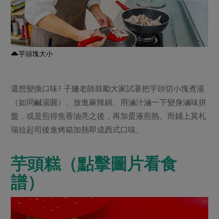
芋頭塊大小
還想變換口味? 子姍老師鼓勵大家試著把芋頭切小塊煮湯
（如同鹹湯圓）、放進麻辣鍋、用滷汁滷一下變身滷味拼
盤，或是煎得焦香油亮之後，再加蛋液煎熟。而鋪上莫札
瑞拉起司後進烤箱加熱即成西式口味。
芋頭糕（點擊圖片看食
譜）