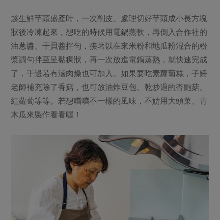
媒體報導
最新產品
節慶大餐
趁生鮮芋頭盛產時，一次削皮、處理切好芋頭成小長方塊
下載專區
狀後冷凍起來，想吃的時候用電鍋蒸軟，再倒入合作社的
優惠專區
油蔥醬、干貝醬拌勻，接著以在來米粉和地瓜粉混合的粉
高麗菜海鮮煎餅
地區活動
素食專區
漿調勻拌至呈黏稠狀，再一次放進電鍋蒸熟，就快速完成
社務會議
地區活動
了，手邊若有滷肉燥也可加入。如果要吃素蘿蔔糕，子姍
樂齡友善
老師補充除了香菇，也可放油炸豆包、乾炒過的杏鮑菇、
活動報下載
紅蘿蔔等等。若想嚐嚐不一樣的風味，不妨用大頭菜、青
木瓜來製作看看喔！