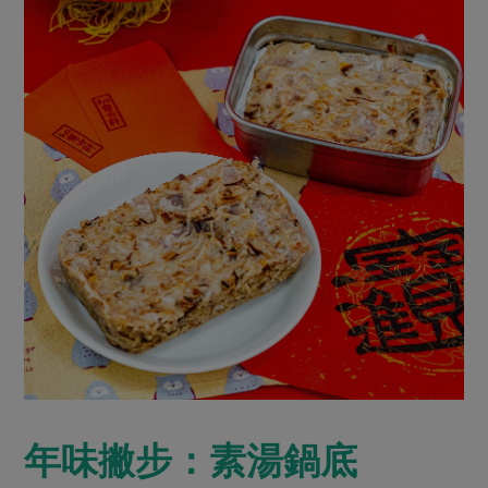
年味撇步：素湯鍋底