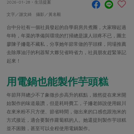
畜產肉類
水產
2026-01-28・生活提案
廚房瑜伽
合作25-經典快閃最後一週
水畜加工品
料理方式
文字／謝文綺 攝影／黃名毅
產品檢驗
合作25-精選產品第四彈
關注議題
烘焙．點心
台中分社有一個社員發起的自學廚房共煮團，大家聊起過
自主把關
合作25-精選產品第三彈
調理食材・點心
減硝酸鹽
惜食
醬料
年時，年菜的準備與環境的打掃總是讓人頭疼不已，團主
檢驗報告
更多當季產品
調味醬料/南北貨
烘焙
非基改運動
支持本土農糧
廖陳子姍毫不藏私，分享她年節常做的芋頭粿，同場推薦
湯品．鍋物
硝酸鹽檢驗
休閒零嘴
沖泡飲品
去除厚油汙的利器幫大夥兒省時省力，社員朋友趕緊筆記
廢核運動
能源議題
漬物
議題活動
起來！
保健食品
減添加物
減塑減廢
涼拌沙拉
社員權益
主婦聯盟X樂齡網特約優惠案
公益金
食農教育
飲品
用電鍋也能製作芋頭糕
居家好物
合作社法規
30%rPET紅烏龍茶
更多議題
美妝保養
個人清潔
社務專區
2024農業發展計畫年度報告
年節拜拜總少不了象徵步步高升的糕點，雖然從在來米開
主題食譜
生活者e週報
家庭清潔
織品
始製作的味道最讚，但是耗時費工，子姍老師說使用銀川
選舉專區
更多議題活動
異國料理
在來米粉不只方便、節省時間，做出來的口感也跟泡米的
日用品
圖書禮品
綠主張月刊
方式接近，適合要製作蘿蔔糕的人。她還提到製作芋頭糕
年菜食譜
防災用品
最新消息
把最好的台灣味帶回家！
並不困難，甚至可以全程使用電鍋製作。
典藏閱覽室
養身食補