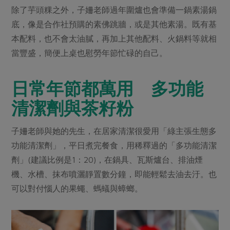
除了芋頭粿之外，子姍老師過年圍爐也會準備一鍋素湯鍋
底，像是合作社預購的素佛跳牆，或是其他素湯。既有基
本配料，也不會太油膩，再加上其他配料、火鍋料等就相
當豐盛，簡便上桌也慰勞年節忙碌的自己。
日常年節都萬用 多功能
清潔劑與茶籽粉
子姍老師與她的先生，在居家清潔很愛用「綠主張生態多
功能清潔劑」，平日煮完餐食，用稀釋過的「多功能清潔
劑」(建議比例是1：20)，在鍋具、瓦斯爐台、排油煙
機、水槽、抹布噴灑靜置數分鐘，即能輕鬆去油去汙。也
可以對付惱人的果蠅、螞蟻與蟑螂。