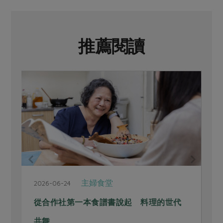
推薦閱讀
主婦食堂
2026-06-24
2
從合作社第一本食譜書說起 料理的世代
共舞