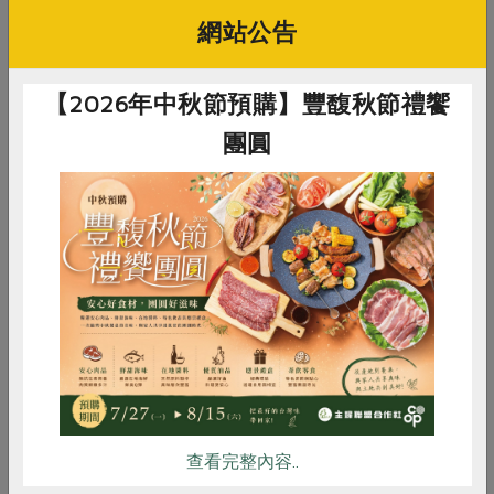
網站公告
【2026年中秋節預購】豐馥秋節禮饗
團圓
子姍老師推薦合作社多功能清潔劑與茶籽粉作年節打掃使用。
掃除撇步：檸檬酸
惜食
RPET
食譜
減硝酸鹽
年節打掃時可以調製一些「檸檬酸」水溶液，噴在有
雞蛋
食安
共同購買
水垢之處，很快就亮晶晶！噴在地板與馬桶，靜置隔
夜再刷洗，輕鬆又快速！
查看完整內容..