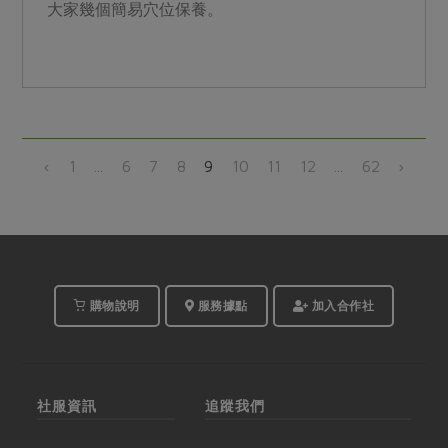
大家幾個簡易穴位保養。
‹
1
...
6
7
8
9
10
11
12
...
62
›
購物說明
服務據點
加入合作社
社服資訊
追蹤我們