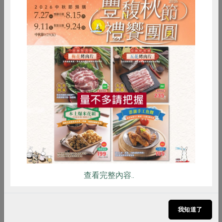
2024-05-13
社內大小事
生活提案
桃園老城區一日遊 景福宮看金龍、桃園77
藝文町 感受日式氛圍
惜食
RPET
食譜
減硝酸鹽
桃園火車站前的老城區，曾是桃園最熱鬧的區域。
雞蛋
食安
共同購買
現在發展重點雖然在桃園藝文中心，但以景福宮為
中心，週遭還是有許多迷人去處。
查看完整內容..
我知道了