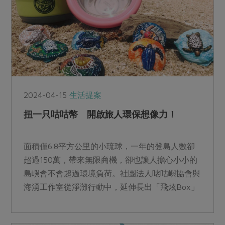
2024-04-15
生活提案
扭一只咕咕幣 開啟旅人環保想像力！
面積僅6.8平方公里的小琉球，一年的登島人數卻
超過150萬，帶來無限商機，卻也讓人擔心小小的
島嶼會不會超過環境負荷。社團法人咾咕嶼協會與
海湧工作室從淨灘行動中，延伸長出「飛炫Box」
行動，從源頭減量，推行共享餐盒減少一次性垃
圾，提供登島旅人更環保的選項。