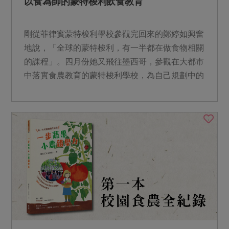
以食為師的蒙特梭利飲食教育
剛從菲律賓蒙特梭利學校參觀完回來的鄭婷如興奮
地說，「全球的蒙特梭利，有一半都在做食物相關
的課程」。四月份她又飛往墨西哥，參觀在大都市
中落實食農教育的蒙特梭利學校，為自己規劃中的
蒙特梭利課程找尋靈感。鄭婷如說「飲食連結生活
的每個面向」，回應了蒙特梭利教育理念強調的感
官感受、自我建構、以及人類社群的合作共榮。