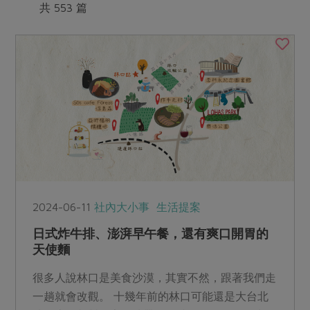
媒體報導
共 553 篇
最新產品
節慶大餐
下載專區
優惠專區
高麗菜海鮮煎餅
地區活動
素食專區
社務會議
地區活動
樂齡友善
活動報下載
2024-06-11
社內大小事
生活提案
日式炸牛排、澎湃早午餐，還有爽口開胃的
天使麵
很多人說林口是美食沙漠，其實不然，跟著我們走
一趟就會改觀。 十幾年前的林口可能還是大台北