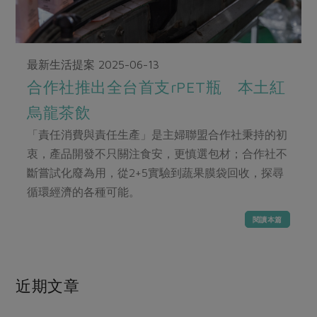
畜產肉類
水產
廚房瑜伽
傳到心坎裡，誠心又澎派
水畜加工品
料理方式
產品檢驗
合作25-經典快閃最後一週
關注議題
烘焙．點心
最新生活提案
2025-06-13
自主把關
合作25-精選產品第四彈
調理食材・點心
減硝酸鹽
惜食
醬料
合作社推出全台首支rPET瓶 本土紅
檢驗報告
更多當季產品
調味醬料/南北貨
烘焙
非基改運動
支持本土農糧
湯品．鍋物
烏龍茶飲
硝酸鹽檢驗
休閒零嘴
沖泡飲品
廢核運動
能源議題
漬物
「責任消費與責任生產」是主婦聯盟合作社秉持的初
議題活動
保健食品
減添加物
減塑減廢
衷，產品開發不只關注食安，更慎選包材；合作社不
涼拌沙拉
社員權益
主婦聯盟X樂齡網特約優惠案
斷嘗試化廢為用，從2+5實驗到蔬果膜袋回收，探尋
公益金
食農教育
飲品
居家好物
循環經濟的各種可能。
合作社法規
30%rPET紅烏龍茶
更多議題
美妝保養
個人清潔
社務專區
2024農業發展計畫年度報告
閱讀本篇
主題食譜
生活者e週報
家庭清潔
織品
選舉專區
更多議題活動
異國料理
日用品
圖書禮品
綠主張月刊
近期文章
年菜食譜
防災用品
最新消息
傳到心坎裡，誠心又澎派
典藏閱覽室
養身食補