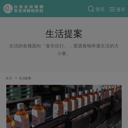
搜尋
選單
產品分類
生活提案
當季蔬果
食譜料理
一籃菜
當令水果
生活的各種面向「食衣住行」，透過食物串連生活的大
食材
特別企畫
小事。
芽苗類
蕈菇類
米食
預購活動
綠主張
辛香料類
麵食
把最好的台灣味帶回家！
觀點文章
關於合作社
首頁
生活提案
肉食
奶蛋豆・五穀
防災用品預購圓滿結束
主婦食堂
一籃菜真心話
海鮮
蛋
乳製品
認識合作社
重要公告
2026年端午節預購圓滿結束
社內大小事
合作聯合國
常備菜
豆製品
米麵雜糧
關於我們
更多預購活動
產品故事
生活提案
蔬食
合作社組織
肉品・水產
樂齡生活
親子食育
蛋料理
當季產品
員工與求才