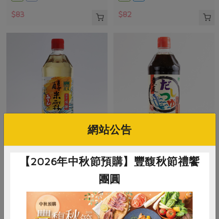
$83
$82
網站公告
穀盛股份有限公司
穀盛股份有限公司
醇米霖-500ml
柴魚煮友-500ml
【2026年中秋節預購】豐馥秋節禮饗
團圓
500毫升
500毫升
全素
常溫
葷
常溫
$80
$80