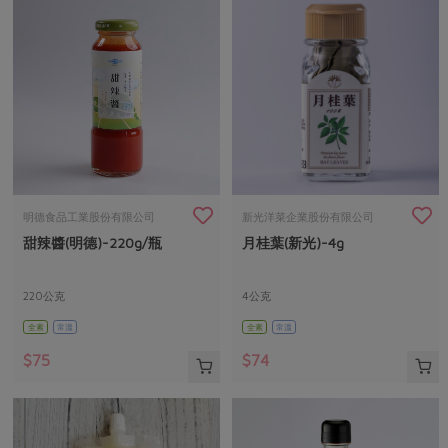
明德食品工業股份有限公司
新光洋菜企業股份有限公司
甜辣醬(明德)-220g/瓶
月桂葉(新光)-4g
220公克
4公克
全素
常溫
全素
常溫
$75
$74