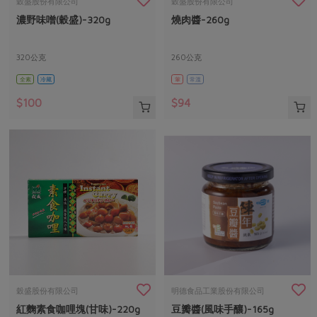
媒體報導
穀盛股份有限公司
穀盛股份有限公司
最新產品
節慶大餐
濃野味噌(穀盛)-320g
燒肉醬-260g
下載專區
優惠專區
320公克
260公克
高麗菜海鮮煎餅
地區活動
全素
冷藏
葷
常溫
素食專區
社務會議
地區活動
$100
$94
樂齡友善
活動報下載
穀盛股份有限公司
明德食品工業股份有限公司
紅麴素食咖哩塊(甘味)-220g
豆瓣醬(風味手釀)-165g