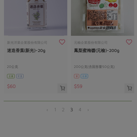
新光洋菜企業股份有限公司
元榆企業股份有限公司
迷迭香葉(新光)-20g
鳳梨蜜梅醬(元榆)-200g
20公克
200公克(含固形量50公克)
全素
常溫
葷
冷凍
$60
$59
‹
1
2
3
4
›