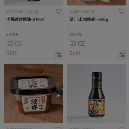
畜產肉類
水產
廚房瑜伽
合作25-經典快閃最後一週
水畜加工品
料理方式
喜樂之泉股份有限公司
穀盛股份有限公司
產品檢驗
合作25-精選產品第四彈
關注議題
有機薄鹽醬油-210ml
清川味噌(穀盛)-320g
烘焙．點心
自主把關
合作25-精選產品第三彈
調理食材・點心
減硝酸鹽
惜食
醬料
210毫升
320公克
檢驗報告
更多當季產品
調味醬料/南北貨
烘焙
非基改運動
支持本土農糧
湯品．鍋物
全素
常溫
全素
冷藏
硝酸鹽檢驗
休閒零嘴
沖泡飲品
廢核運動
能源議題
$105
$100
漬物
議題活動
保健食品
減添加物
減塑減廢
涼拌沙拉
社員權益
主婦聯盟X樂齡網特約優惠案
公益金
食農教育
飲品
居家好物
合作社法規
30%rPET紅烏龍茶
更多議題
美妝保養
個人清潔
社務專區
2024農業發展計畫年度報告
主題食譜
生活者e週報
家庭清潔
織品
選舉專區
更多議題活動
異國料理
日用品
圖書禮品
綠主張月刊
年菜食譜
防災用品
最新消息
把最好的台灣味帶回家！
典藏閱覽室
養身食補