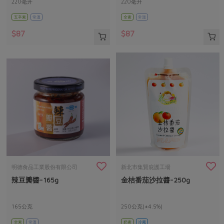
220毫升
220毫升
五辛素
常溫
全素
常溫
$87
$87
明德食品工業股份有限公司
新北市集賢庇護工場
辣豆瓣醬-165g
金桔番茄沙拉醬-250g
165公克
250公克(±4.5%)
全素
常溫
奶素
冷藏