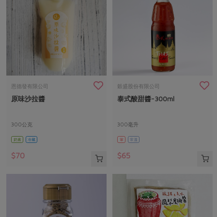
恩德發有限公司
穀盛股份有限公司
原味沙拉醬
泰式酸甜醬-300ml
300公克
300毫升
奶素
冷藏
葷
常溫
$70
$65