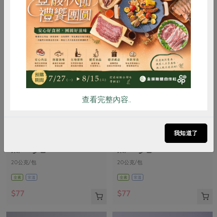
惜食
RPET
食譜
減硝酸鹽
雞蛋
食安
共同購買
查看完整內容..
馥聚有限公司
馥聚有限公司
我知道了
公平貿易咖哩粉-辣味(馥
公平貿易咖哩粉-原味(馥
聚)-20g/包
聚)-20g/包
20公克/包
20公克/包
全素
常溫
全素
常溫
$77
$77