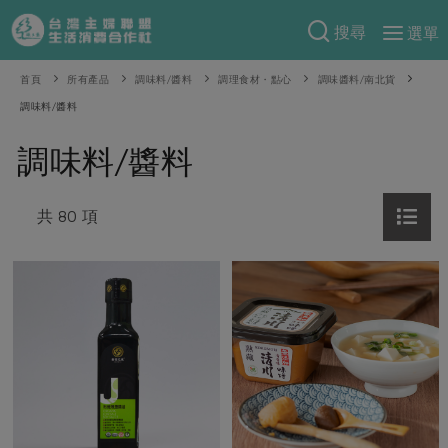
搜尋
選單
產品分類
首頁
所有產品
調味料/醬料
調理食材・點心
調味醬料/南北貨
調味料/醬料
當季蔬果
食譜料理
調味料/醬料
一籃菜
當令水果
食材
特別企畫
芽苗類
蕈菇類
米食
共 80 項
預購活動
綠主張
辛香料類
麵食
把最好的台灣味帶回家！
觀點文章
關於合作社
肉食
奶蛋豆・五穀
防災用品預購圓滿結束
主婦食堂
一籃菜真心話
海鮮
蛋
乳製品
認識合作社
重要公告
2026年端午節預購圓滿結束
社內大小事
合作聯合國
常備菜
豆製品
米麵雜糧
關於我們
更多預購活動
產品故事
生活提案
蔬食
合作社組織
肉品・水產
樂齡生活
親子食育
蛋料理
當季產品
員工與求才