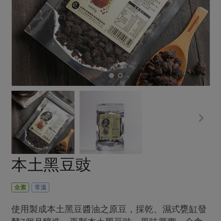
畜產肉類
水產
廚房瑜伽
合作25-經典快閃最後一週
水畜加工品
料理方式
產品檢驗
合作25-精選產品第四彈
關注議題
烘焙．點心
自主把關
合作25-精選產品第三彈
調理食材・點心
減硝酸鹽
惜食
醬料
檢驗報告
更多當季產品
調味醬料/南北貨
烘焙
非基改運動
支持本土農糧
湯品．鍋物
硝酸鹽檢驗
休閒零嘴
沖泡飲品
廢核運動
能源議題
漬物
議題活動
保健食品
減添加物
減塑減廢
涼拌沙拉
社員權益
主婦聯盟X樂齡網特約優惠案
公益金
食農教育
飲品
居家好物
合作社法規
30%rPET紅烏龍茶
更多議題
美妝保養
個人清潔
社務專區
2024農業發展計畫年度報告
本土黑豆豉
主題食譜
生活者e週報
家庭清潔
織品
選舉專區
更多議題活動
異國料理
日用品
圖書禮品
全素
常溫
綠主張月刊
年菜食譜
防災用品
最新消息
把最好的台灣味帶回家！
使用製成本土黑豆醬油之原豆，採乾、濕式甕缸發
典藏閱覽室
養身食補