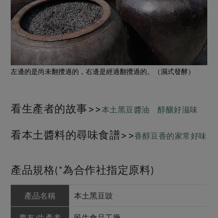
左邊的是尚未翻攪過的，右邊是經過翻攪過的。（濕式發酵）
看生產者的故事>>
本土黑豆醬油 醇釀好滋味
看本土醬料的尋味食譜>>
香醇豆香的家常好味
產品規格(*為合作社指定原料)
產品名稱
本土黑豆豉
農友/生產者
民生食品工廠