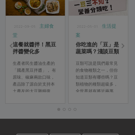
主婦食
生活提
2022-09-05
2022-05-01
堂
案
這餐就醬拌！黑豆
你吃進的「豆」是
拌醬變化多
蔬菜嗎？淺談豆類
營養
生產者民生醬油生產的
豆類可說是我們最常見
「國產黑豆拌醬」， 有
的食物種類之一，但你
原味、椒麻兩款口味，
知道豆類有哪些嗎？豆
產品除了源自於支持本
類植物的種類超級多，
土農友的大豆雜糧復
全世界就有將近兩萬
興，更提倡全食物利
種；有的豆類是作為蔬
用，將釀製醬油後的熟
菜食用，有的則是因為
成黑豆進一步做成拌
其含有大量脂肪，便用
醬，成為餐桌上可沾餅
來提取油脂供應食用或
皮、塗饅頭、滷時蔬、
是其他工業、醫療原料
拌麵飯的加分配角，絕
所用。不過這麼多種