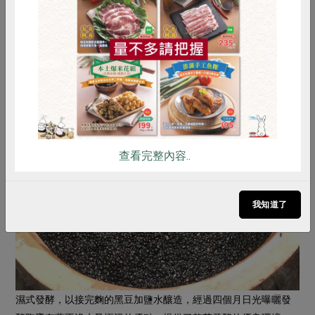
惜食
RPET
食譜
減硝酸鹽
雞蛋
食安
共同購買
乾式發酵是以黑豆加上海鹽進行七個月日光曝曬發酵，產量低，
等待時間長，但可以增添醬油厚實的滋味
查看完整內容..
我知道了
濕式發酵，以接完麴的黑豆加鹽水釀造，經過四個月日光曝曬發