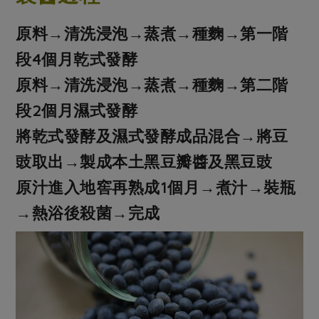
原料→清洗浸泡→蒸煮→種麴→第一階
段4個月乾式發酵
原料→清洗浸泡→蒸煮→種麴→第二階
段2個月濕式發酵
將乾式發酵及濕式發酵成品混合→將豆
豉取出→製成本土黑豆瓣醬及黑豆豉
原汁進入地窖再熟成1個月→煮汁→裝瓶
→熱浴後殺菌→完成