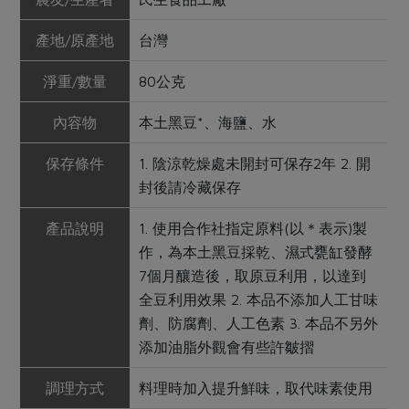
產地/原產地
台灣
淨重/數量
80公克
內容物
本土黑豆*、海鹽、水
保存條件
1. 陰涼乾燥處未開封可保存2年 2. 開
封後請冷藏保存
產品說明
1. 使用合作社指定原料(以＊表示)製
作，為本土黑豆採乾、濕式甕缸發酵
7個月釀造後，取原豆利用，以達到
全豆利用效果 2. 本品不添加人工甘味
劑、防腐劑、人工色素 3. 本品不另外
添加油脂外觀會有些許皺摺
調理方式
料理時加入提升鮮味，取代味素使用