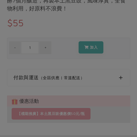
酵7個月釀造，再製本土黑豆豉，風味厚實，全食
媒體報導
最新產品
物利用，好原料不浪費！
節慶大餐
下載專區
$55
優惠專區
高麗菜海鮮煎餅
地區活動
素食專區
社務會議
地區活動
加入
樂齡友善
活動報下載
付款與運送
（全區供應 | 常溫配送）
優惠活動
【檔期推廣】本土黑豆豉優惠價50元/瓶