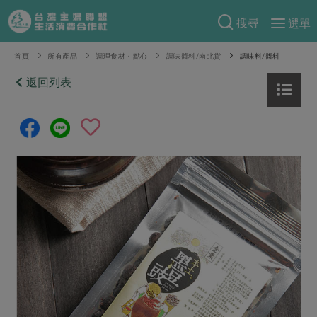
搜尋
選單
產品分類
首頁
所有產品
調理食材・點心
調味醬料/南北貨
調味料/醬料
當季蔬果
返回列表
食譜料理
一籃菜
當令水果
食材
特別企畫
芽苗類
蕈菇類
米食
預購活動
綠主張
辛香料類
麵食
把最好的台灣味帶回家！
觀點文章
關於合作社
肉食
奶蛋豆・五穀
防災用品預購圓滿結束
主婦食堂
一籃菜真心話
海鮮
蛋
乳製品
認識合作社
重要公告
2026年端午節預購圓滿結束
社內大小事
合作聯合國
常備菜
豆製品
米麵雜糧
關於我們
更多預購活動
產品故事
生活提案
蔬食
合作社組織
肉品・水產
樂齡生活
親子食育
蛋料理
當季產品
員工與求才