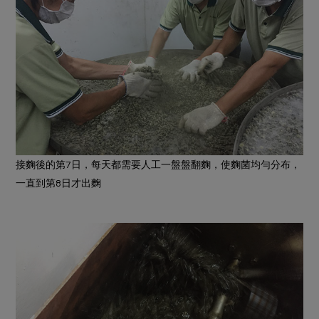
接麴後的第7日，每天都需要人工一盤盤翻麴，使麴菌均勻分布，
一直到第8日才出麴