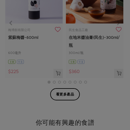
梅博館有限公司
民生食品工廠
紫蘇梅醬-600ml
在地米醬油膏(民生)-300ml/
瓶
600毫升
300ml/瓶
全素
常溫
全素
常溫
$225
$360
看更多產品
你可能有興趣的食譜