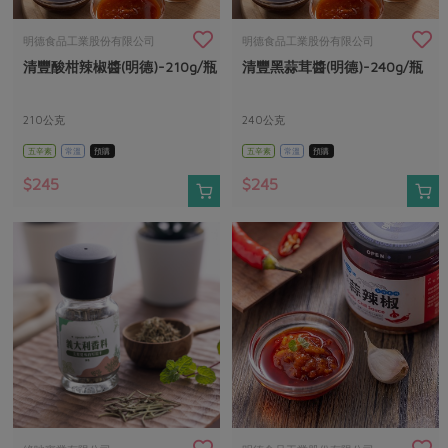
畜產肉類
水產
廚房瑜伽
傳到心坎裡，誠心又澎派
水畜加工品
料理方式
明德食品工業股份有限公司
明德食品工業股份有限公司
產品檢驗
合作25-經典快閃最後一週
關注議題
清豐酸柑辣椒醬(明德)-210g/瓶
清豐黑蒜茸醬(明德)-240g/瓶
烘焙．點心
自主把關
合作25-精選產品第四彈
調理食材・點心
減硝酸鹽
惜食
醬料
210公克
240公克
檢驗報告
更多當季產品
調味醬料/南北貨
烘焙
非基改運動
支持本土農糧
湯品．鍋物
五辛素
常溫
預購
五辛素
常溫
預購
硝酸鹽檢驗
休閒零嘴
沖泡飲品
廢核運動
能源議題
$245
$245
漬物
議題活動
保健食品
減添加物
減塑減廢
涼拌沙拉
社員權益
主婦聯盟X樂齡網特約優惠案
公益金
食農教育
飲品
居家好物
合作社法規
30%rPET紅烏龍茶
更多議題
美妝保養
個人清潔
社務專區
2024農業發展計畫年度報告
主題食譜
生活者e週報
家庭清潔
織品
選舉專區
更多議題活動
異國料理
日用品
圖書禮品
綠主張月刊
年菜食譜
防災用品
最新消息
傳到心坎裡，誠心又澎派
典藏閱覽室
養身食補