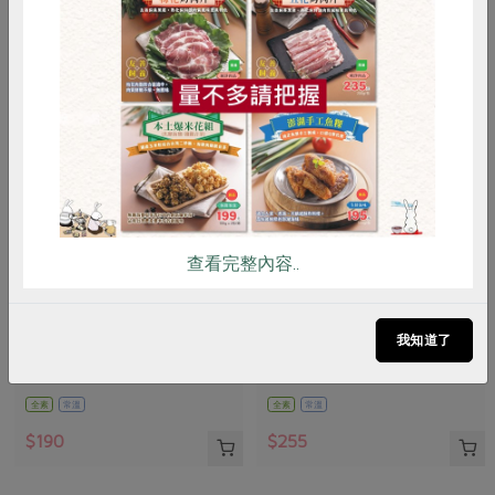
惜食
RPET
食譜
減硝酸鹽
雞蛋
食安
共同購買
查看完整內容..
馥聚有限公司
馥聚有限公司
椰漿-24%(馥聚)-400毫升/罐
公平貿易黑胡椒粒(馥聚)-50g/
我知道了
瓶
400毫升
50公克
全素
常溫
全素
常溫
$190
$255