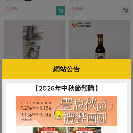
$285
$260
網站公告
【2026年中秋節預購】
安芯食品社會企業有限公司
民生食品工廠
有機九層塔粉(安芯)-23G/瓶
本土無糖醬油
23公克
300毫升
常溫
全素
常溫
$260
$340