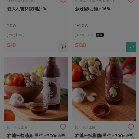
媒體報導
綠吔實業有限公司
明德食品工業股份有限公司
最新產品
節慶大餐
義大利香料(綠吔)-9g
蒜辣椒(明德)-165g
下載專區
優惠專區
9公克
165公克
高麗菜海鮮煎餅
地區活動
全素
常溫
五辛素
常溫
預購
素食專區
社務會議
地區活動
$48
$130
樂齡友善
活動報下載
民生食品工廠
民生食品工廠
在地米醬油膏(民生)-300ml/瓶
在地米辣椒醬(民生)-300ml/瓶