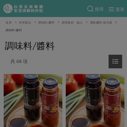
搜尋
選單
產品分類
首頁
所有產品
調味料/醬料
調理食材・點心
調味醬料/南北貨
調味料/醬料
當季蔬果
食譜料理
調味料/醬料
一籃菜
當令水果
食材
特別企畫
芽苗類
蕈菇類
米食
共 68 項
預購活動
綠主張
辛香料類
麵食
把最好的台灣味帶回家！
觀點文章
關於合作社
肉食
奶蛋豆・五穀
防災用品預購圓滿結束
主婦食堂
一籃菜真心話
海鮮
蛋
乳製品
認識合作社
重要公告
2026年端午節預購圓滿結束
社內大小事
合作聯合國
常備菜
豆製品
米麵雜糧
關於我們
更多預購活動
產品故事
生活提案
蔬食
合作社組織
肉品・水產
樂齡生活
親子食育
蛋料理
當季產品
員工與求才