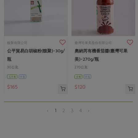
馥聚有限公司
臺灣可果美股份有限公司
公平貿易白胡椒粉(馥聚)-30g/
奧納芮有機番茄醬(臺灣可果
瓶
美)-270g/瓶
30公克
270公克
五辛素
常溫
全素
常溫
$165
$120
‹
1
2
3
4
›