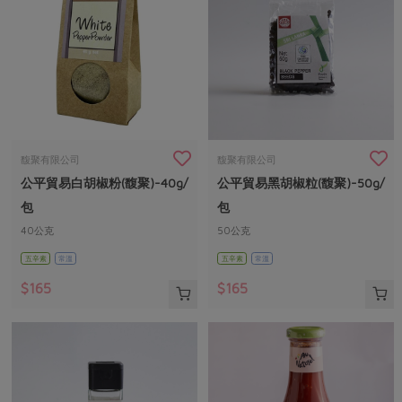
馥聚有限公司
馥聚有限公司
公平貿易白胡椒粉(馥聚)-40g/
公平貿易黑胡椒粒(馥聚)-50g/
包
包
40公克
50公克
五辛素
常溫
五辛素
常溫
$165
$165