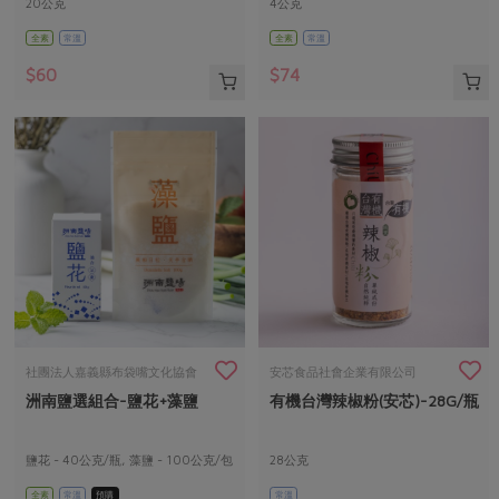
20公克
4公克
全素
常溫
全素
常溫
$60
$74
社團法人嘉義縣布袋嘴文化協會
安芯食品社會企業有限公司
洲南鹽選組合-鹽花+藻鹽
有機台灣辣椒粉(安芯)-28G/瓶
鹽花 - 40公克/瓶, 藻鹽 - 100公克/包
28公克
全素
常溫
預購
常溫