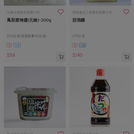
畜產肉類
水產
廚房瑜伽
合作25-經典快閃最後一週
水畜加工品
料理方式
元榆企業股份有限公司
明德食品工業股份有限公司
產品檢驗
合作25-精選產品第四彈
關注議題
鳳梨蜜梅醬(元榆)-200g
甜酒釀
烘焙．點心
自主把關
合作25-精選產品第三彈
調理食材・點心
減硝酸鹽
惜食
醬料
200公克(含固形量50公克)
270公克
檢驗報告
更多當季產品
調味醬料/南北貨
烘焙
非基改運動
支持本土農糧
湯品．鍋物
葷
冷凍
葷
冷藏
硝酸鹽檢驗
休閒零嘴
沖泡飲品
廢核運動
能源議題
$59
$145
漬物
議題活動
保健食品
減添加物
減塑減廢
涼拌沙拉
社員權益
主婦聯盟X樂齡網特約優惠案
公益金
食農教育
飲品
居家好物
合作社法規
30%rPET紅烏龍茶
更多議題
美妝保養
個人清潔
社務專區
2024農業發展計畫年度報告
主題食譜
生活者e週報
家庭清潔
織品
選舉專區
更多議題活動
異國料理
日用品
圖書禮品
綠主張月刊
年菜食譜
防災用品
最新消息
把最好的台灣味帶回家！
典藏閱覽室
養身食補