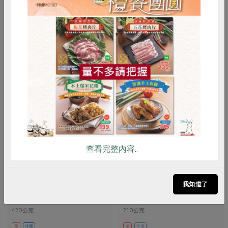
260公克
110公克
葷
常溫
葷
冷凍
$94
$48
惜食
RPET
食譜
減硝酸鹽
雞蛋
食安
共同購買
查看完整內容..
有限責任台北市智立勞動合作社
好品味生技食品股份有限公司
義大利麵醬-420g
沙茶醬
我知道了
420公克
210公克
葷
冷藏
葷
常溫