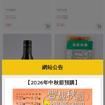
300毫升
180公克
葷
常溫
葷
冷藏
$65
$135
網站公告
【2026年中秋節預購】
穀盛股份有限公司
海森食品股份有限公司
燒肉醬-260g
清蒸魚醬-110g