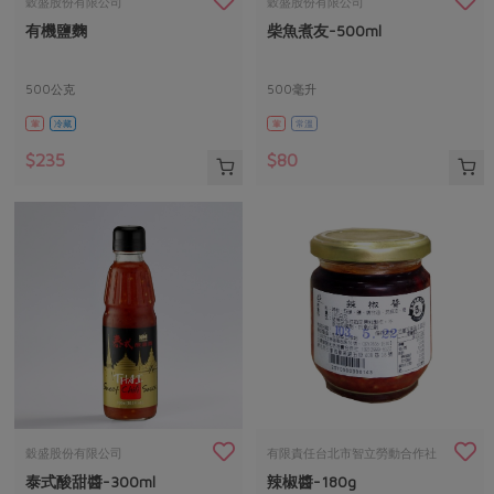
媒體報導
穀盛股份有限公司
穀盛股份有限公司
最新產品
節慶大餐
有機鹽麴
柴魚煮友-500ml
下載專區
優惠專區
500公克
500毫升
高麗菜海鮮煎餅
地區活動
葷
冷藏
葷
常溫
素食專區
社務會議
地區活動
$235
$80
樂齡友善
活動報下載
穀盛股份有限公司
有限責任台北市智立勞動合作社
泰式酸甜醬-300ml
辣椒醬-180g