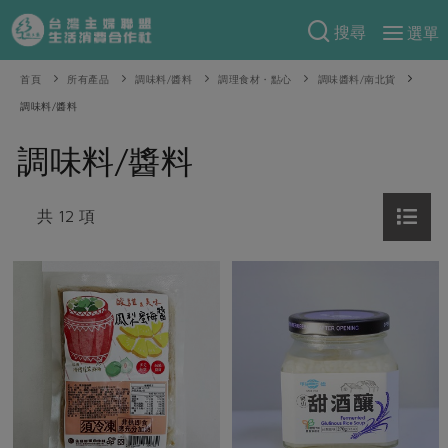
搜尋
選單
產品分類
首頁
所有產品
調味料/醬料
調理食材・點心
調味醬料/南北貨
調味料/醬料
當季蔬果
食譜料理
調味料/醬料
一籃菜
當令水果
食材
特別企畫
芽苗類
蕈菇類
米食
共 12 項
預購活動
綠主張
辛香料類
麵食
把最好的台灣味帶回家！
觀點文章
關於合作社
肉食
奶蛋豆・五穀
防災用品預購圓滿結束
主婦食堂
一籃菜真心話
海鮮
蛋
乳製品
認識合作社
重要公告
2026年端午節預購圓滿結束
社內大小事
合作聯合國
常備菜
豆製品
米麵雜糧
關於我們
更多預購活動
產品故事
生活提案
蔬食
合作社組織
肉品・水產
樂齡生活
親子食育
蛋料理
當季產品
員工與求才