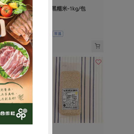
游建富
0g/包
有機黑糯米-1kg/包
1公斤
全素
常溫
$180
購買
蘇榮