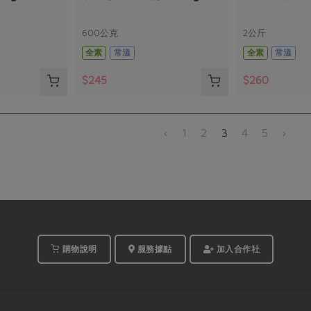
600公克
2公斤
全素
常溫
全素
常溫
$245
$260
‹
1
2
3
4
5
›
購物說明
服務據點
加入合作社