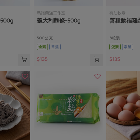
瑪諾蘭迦工作室
有助牧場
00g
義大利麵條-500g
善糧動福雞
500公克
8粒裝
全素
常溫
蛋素
常溫
$135
$135