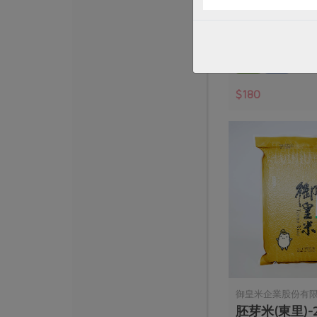
紅豆(沈福來)-6
600公克
全素
常溫
$180
御皇米企業股份有
胚芽米(東里)-2