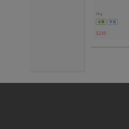
2kg
全素
常溫
$235