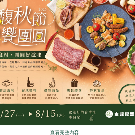
樂弟食品有限公司
豪紳企業社
0g/包
有機在來米粉(粉狀)-600g
綜合穀類-80
600克
800公克
全素
常溫
全素
常溫
$166
$175
食
RPET
食譜
減硝酸鹽
雞蛋
食安
共同
)
蘇榮
陳安茂
查看完整內容..