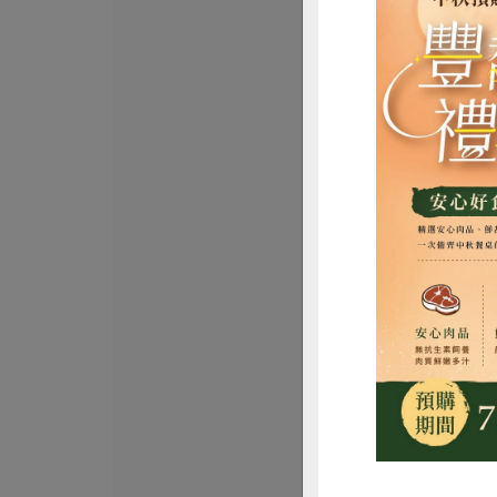
喜願行
喜願紅薏仁-50
500公克
全素
常溫
$160
惜
沈福來(五福園農產行