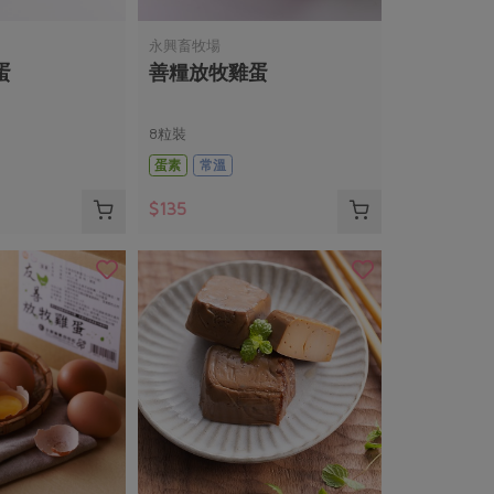
永興畜牧場
蛋
善糧放牧雞蛋
8粒裝
蛋素
常溫
$135