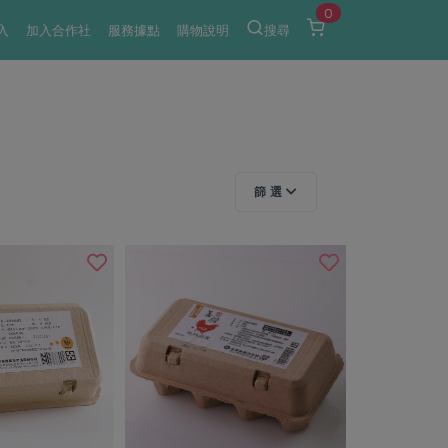
0
入
加入合作社
服務據點
購物說明
搜尋
篩 選