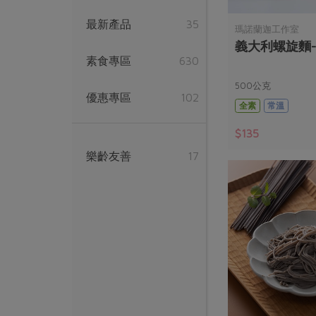
最新產品
35
瑪諾蘭迦工作室
義大利螺旋麵-5
素食專區
630
500公克
優惠專區
102
全素
常溫
$135
樂齡友善
17