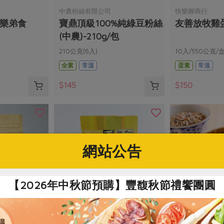
中農粉絲有限公司
快樂腳商行
(樂弟食
寶鼎頂級100%純綠豆粉絲
友善放牧雞蛋(
(中農)-210g/包
210公克(6入)
10入/550公克/
全素
常溫
蛋素
常溫
$145
$150
網站公告
【2026年中秋節預購】豐馥秋節禮饗團圓