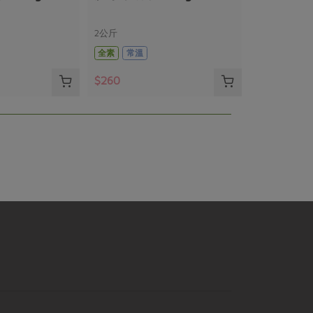
2公斤
全素
常溫
$260