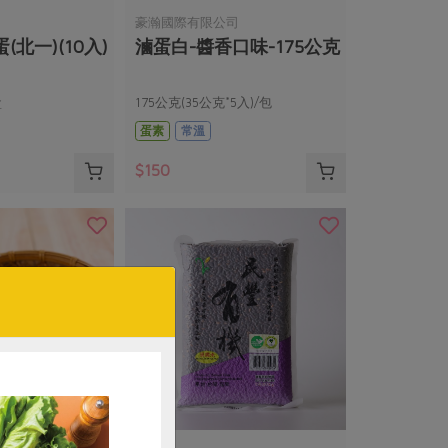
豪瀚國際有限公司
北一)(10入)
滷蛋白-醬香口味-175公克
盒
175公克(35公克*5入)/包
蛋素
常溫
$150