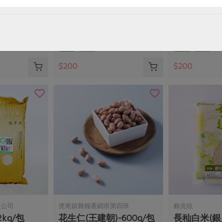
00g/包
黑秈糙米(蘇榮)-1kg/包
久盛紅豆-60
1公斤
600公克±1.5%
全素
常溫
全素
常溫
$200
$200
限公司
虎尾鎮雜糧產銷班第四班
賴兆炫
kg/包
花生仁(王建朝)-600g/包
長秈白米(銀川