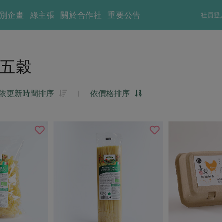
別企畫
綠主張
關於合作社
重要公告
社員登
五穀
依更新時間排序
|
依價格排序