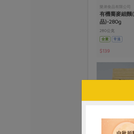
樂弟食品有限公司
有機蕎麥細麵
品)-280g
280公克
全素
常溫
$139