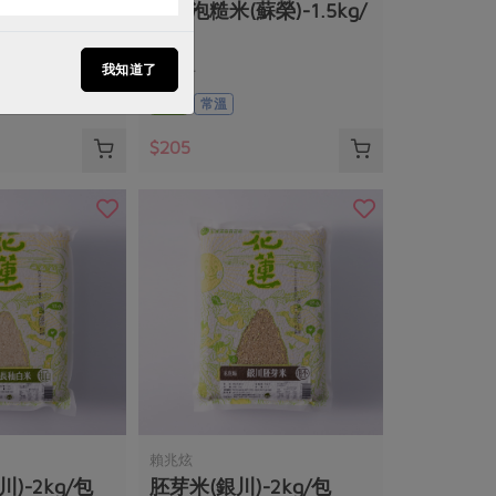
0g/包
免浸泡糙米(蘇榮)-1.5kg/
包
我知道了
1.5公斤
全素
常溫
$205
賴兆炫
)-2kg/包
胚芽米(銀川)-2kg/包