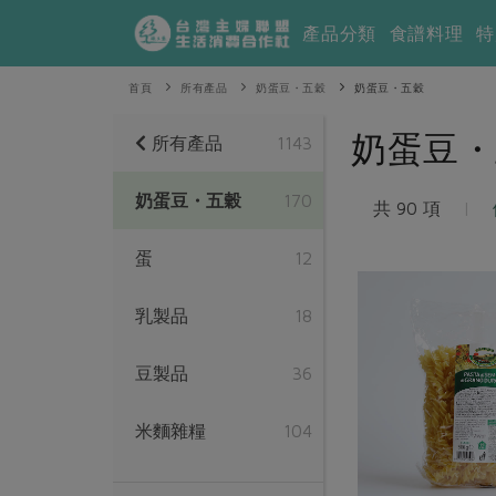
產品分類
食譜料理
特
首頁
所有產品
奶蛋豆・五穀
奶蛋豆・五穀
奶蛋豆・
所有產品
1143
奶蛋豆・五穀
170
共 90 項
|
蛋
12
乳製品
18
豆製品
36
米麵雜糧
104